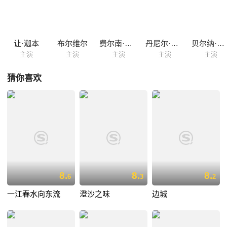
Blier），对方不信他已改邪归正，一心要找他的麻烦，只因证据不足迟迟
没能得手，然而，他的好运没能持续到八年之后。
让·迦本
布尔维尔
费尔南·勒杜
丹尼尔·德洛姆
贝尔纳·布里埃
主演
主演
主演
主演
主演
猜你喜欢
8.
8.
8.
6
3
2
一江春水向东流
澄沙之味
边城