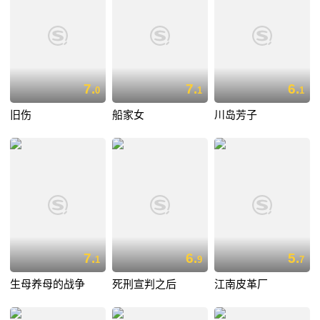
7.
7.
6.
0
1
1
旧伤
船家女
川岛芳子
7.
6.
5.
1
9
7
生母养母的战争
死刑宣判之后
江南皮革厂