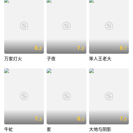
8.
7.
8.
2
2
7
万家灯火
子夜
笨人王老大
7.
8.
7.
3
1
2
牛虻
家
大地与阴影