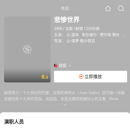
电影
悲惨世界
1958
/
法国
/
剧情
/
210分钟
主演：
让·迦本
布尔维尔
费尔南·勒杜
西尔
导演：
让-保罗·勒沙努瓦
搜狐
8.
立即播放
8
剧情简介 :
十九世纪的巴黎，贫困的冉阿让（Jean Gabin）因为偷一块面
包被判处十九年的苦役。出狱后，走投无路的他被好心的主教（René
Fleur）收留过夜，可是他却偷走了主教的银器。警察将他抓获，准备再次
将他投入监狱，临危之际，主教的谎言将他拯救，他也得到感化，化名开
始了洗心革面的生活。 十年过去，冉阿让通过努力成为成功的商人并当上
演职人员
市长，得知妓女芳汀的悲惨遭遇后，他担负起照顾其私生女儿柯赛特的责
任。他没想到的是，多年后会重遇以前缉拿过他的警长沙威（Bernard