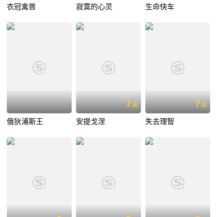
衣冠禽兽
寂寞的心灵
生命快车
7.
7.
8
0
俄狄浦斯王
安提戈涅
失去理智