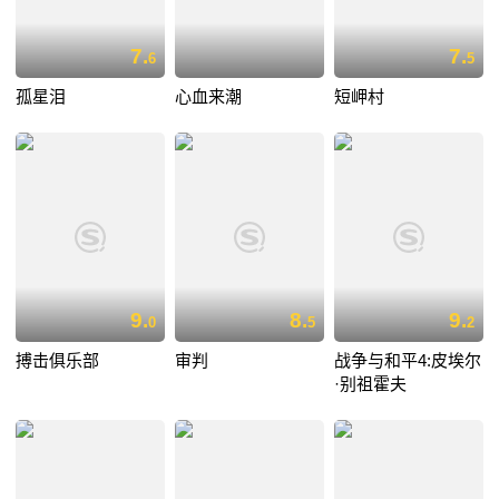
7.
7.
6
5
孤星泪
心血来潮
短岬村
9.
8.
9.
0
5
2
搏击俱乐部
审判
战争与和平4:皮埃尔
·别祖霍夫