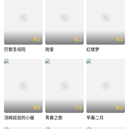
8.
8.
9.
1
1
1
巴黎圣母院
简爱
红楼梦
8.
7.
8.
2
2
2
汤姆叔叔的小屋
青春之歌
早春二月