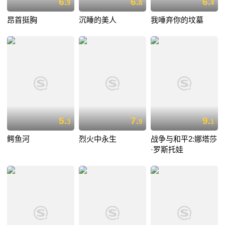
6.
6.
6.
9
8
4
昂首挺胸
沉睡的美人
我唾弃你的坟墓
5.
7.
9.
3
9
1
鳄鱼河
烈火中永生
战争与和平2:娜塔莎
·罗斯托娃