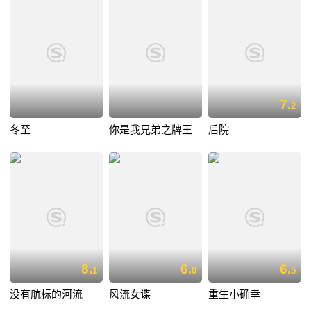
7.
2
冬至
你是我兄弟之牌王
后院
8.
6.
6.
1
0
5
没有航标的河流
风流女谍
重生小确幸