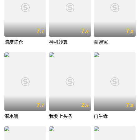
7.
7.
7.
7
6
9
暗度陈仓
神机妙算
窦娥冤
7.
2.
7.
7
6
9
潜水艇
我要上头条
再生缘