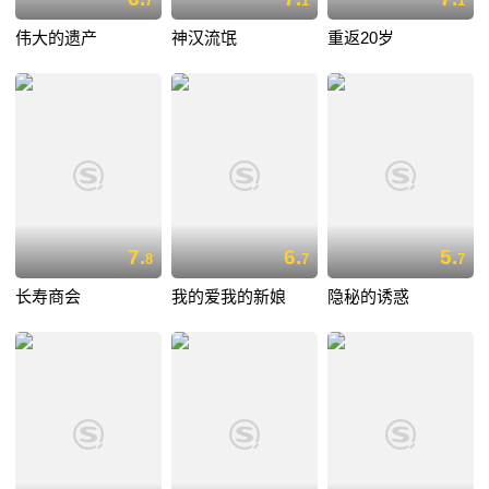
7
1
1
伟大的遗产
神汉流氓
重返20岁
7.
6.
5.
8
7
7
长寿商会
我的爱我的新娘
隐秘的诱惑