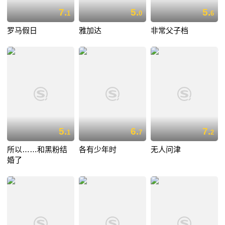
7.
5.
5.
1
0
6
罗马假日
雅加达
非常父子档
5.
6.
7.
1
7
2
所以……和黑粉结
各有少年时
无人问津
婚了