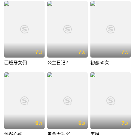
7.
7.
7.
3
0
9
西班牙女佣
公主日记2
初恋50次
9.
6.
7.
1
8
8
怦然心动
黄金大劫案
美姐