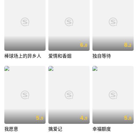
6.
8.
8
2
棒球场上的异乡人
爱情和香烟
独自等待
5.
4.
5.
9
9
8
我愿意
擒爱记
幸福额度