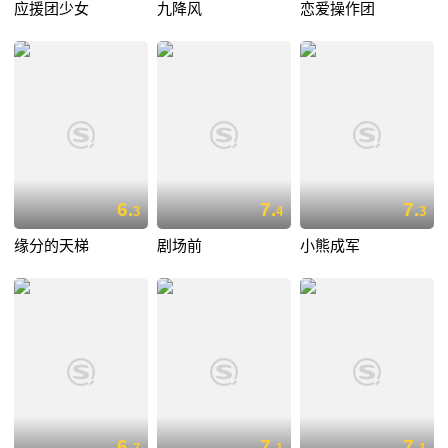
应援团少女
九降风
恋爱操作团
6.
7.
7.
3
4
3
缘分的天梯
剧场前
小熊成军
6.
7.
7.