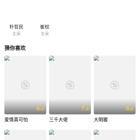
见的旧情人世英。 浩昌的爱情与任务，又将有何等的结果呢？
朴哲民
崔权
主演
主演
猜你喜欢
6.
7.
5.
0
0
6
爱情真可怕
三千大佬
大明猩