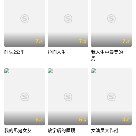
7.
7.
7.
3
3
4
时失2公里
拉面人生
我人生中最美的一
周
6.
6.
4.
8
6
6
我的见鬼女友
放学后的屋顶
女演员大作战