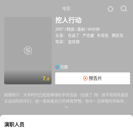
电影
挖人行动
2007
/
韩国
/
喜剧
/
94分钟
主演：
任昌丁
严志媛
朴哲民
黄民浩
柳
导演：
金炫锡
优酷
7.
预告片
0
剧情简介 :
大学时代已经是棒球好手的浩昌（任昌丁 饰）很不苟同热爱民
主运动的同学们，他一直有着自己的体育梦想。他与一见钟情的学妹世英
（严智媛 饰）相恋，他的理想与爱情都那么顺利。可是在一次比赛中，浩
昌不小心弄伤了对手，他的棒球梦也就此破碎，更令他伤心的饰，世英在
这个时候与他分手了。 时间过去了10年，浩昌任职于大学的体育部。后
演职人员
来他接到了任务前往了光州，他需要把投手高手申东烈挖角。没有找到申
烈东之余，他还面临的是非之事。在执行任务的同时，他也重遇了多年没