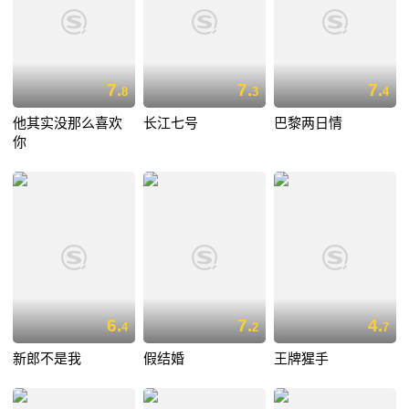
7.
7.
7.
8
3
4
他其实没那么喜欢
长江七号
巴黎两日情
你
6.
7.
4.
4
2
7
新郎不是我
假结婚
王牌猩手