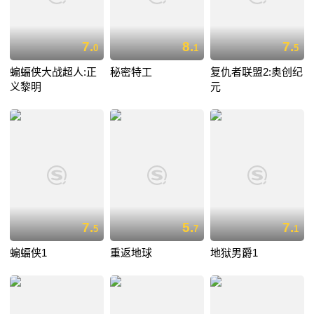
7.
8.
7.
0
1
5
蝙蝠侠大战超人:正
秘密特工
复仇者联盟2:奥创纪
义黎明
元
7.
5.
7.
5
7
1
蝙蝠侠1
重返地球
地狱男爵1