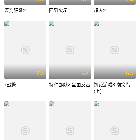
深海狂鲨2
回到火星
超人2
7.
6.
6.
8
6
3
x战警
特种部队2:全面反击
饥饿游戏3:嘲笑鸟
(上)