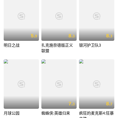
5.
8.
8.
9
3
3
明日之战
扎克施奈德版正义
银河护卫队3
联盟
7.
8.
3
7
月球公园
蜘蛛侠:英雄归来
疯狂的麦克斯4:狂暴