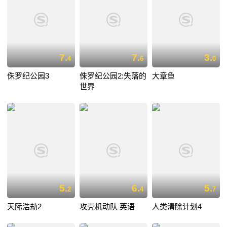
7.
7.
3.
4
6
0
侏罗纪公园3
侏罗纪公园2:失落的
大章鱼
世界
5.
6.
5.
2
4
7
天际浩劫2
攻壳机动队 英语
人类清除计划4