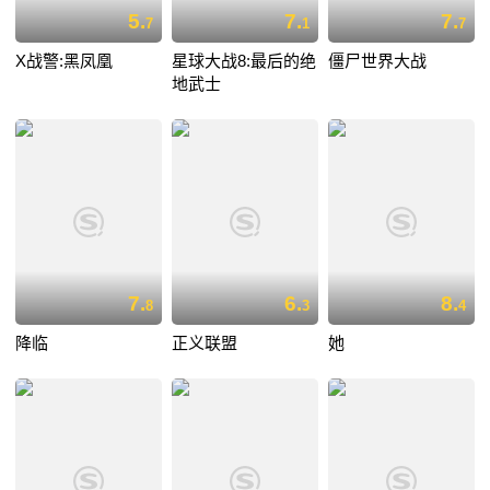
5.
7.
7.
7
1
7
X战警:黑凤凰
星球大战8:最后的绝
僵尸世界大战
地武士
7.
6.
8.
8
3
4
降临
正义联盟
她