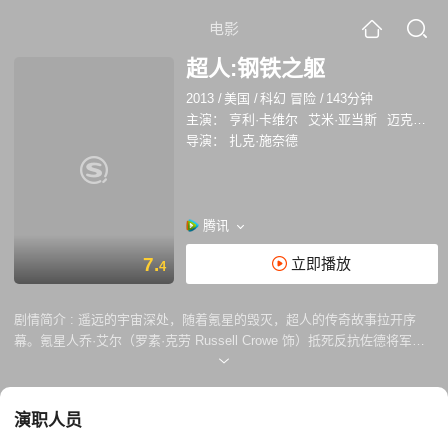
电影
超人:钢铁之躯
2013
/
美国
/
科幻 冒险
/
143分钟
主演：
亨利·卡维尔
艾米·亚当斯
迈克尔·珊农
导演：
扎克·施奈德
腾讯
7.
立即播放
4
剧情简介 :
遥远的宇宙深处，随着氪星的毁灭，超人的传奇故事拉开序
幕。氪星人乔·艾尔（罗素·克劳 Russell Crowe 饰）抵死反抗佐德将军
（迈克尔·珊农 Michael Shannon 饰）的邪恶计划，冒险将刚出生不久的
儿子卡尔·艾尔被送到银河系另一边的地球。卡尔降落在美国堪萨斯一座小
镇，他幸运地成为乔纳森·肯特（凯文·科斯特纳 Kevin Costner 饰）和玛
演职人员
莎（黛安·莲恩 Diane Lane 饰）的养子，并且得名克拉克。克拉克从小显
露出与众不同的能力与特征，但这些带给他惊讶的同时还有数不清的烦