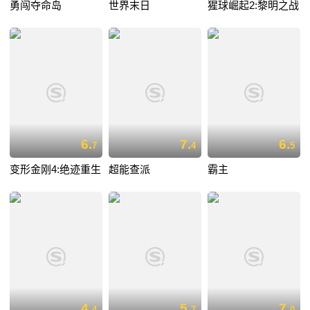
勇闯夺命岛
世界末日
猩球崛起2:黎明之战
6.
7.
6.
7
4
5
变形金刚4:绝迹重生
超能查派
霸主
4.
5.
7.
4
7
0