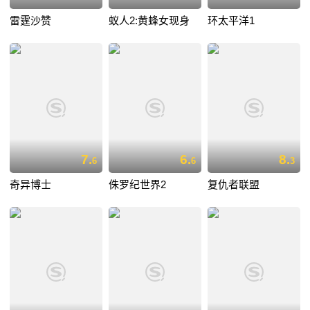
雷霆沙赞
蚁人2:黄蜂女现身
环太平洋1
7.
6.
8.
6
6
3
奇异博士
侏罗纪世界2
复仇者联盟