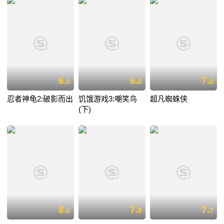
6.
6.
7.
6
6
8
忍者神龟2:破影而出
饥饿游戏3:嘲笑鸟
超凡蜘蛛侠
(下)
8.
7.
7.
6
8
7