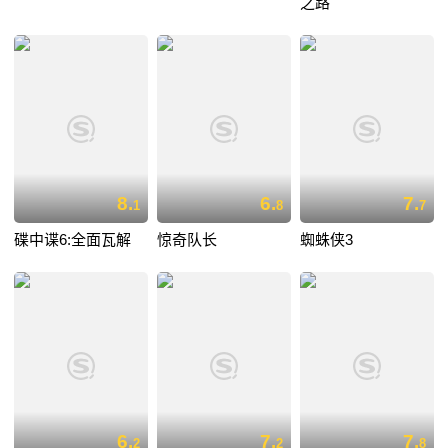
之路
8.
6.
7.
1
8
7
碟中谍6:全面瓦解
惊奇队长
蜘蛛侠3
6.
7.
7.
2
2
8