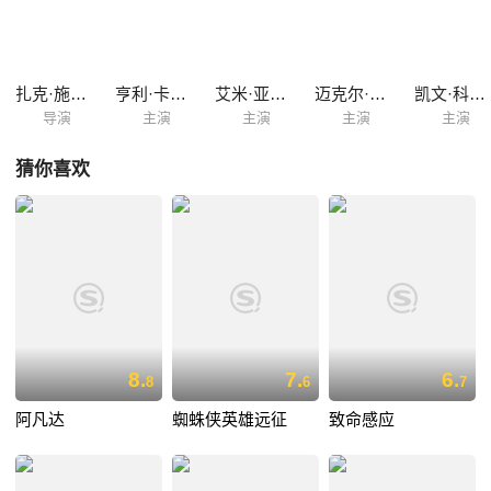
恼。通过养父的引导，克拉克（亨利·卡维尔 Henry Cavill 饰）慢慢弄清自
己的身世以及所肩负的使命。终于有一天，遥远的故乡“同胞”莅临。 站在
故乡与地球、邪恶与正义的两端，超人即将面临重大的抉择……
扎克·施奈德
亨利·卡维尔
艾米·亚当斯
迈克尔·珊农
凯文·科斯特纳
导演
主演
主演
主演
主演
猜你喜欢
8.
7.
6.
8
6
7
阿凡达
蜘蛛侠英雄远征
致命感应