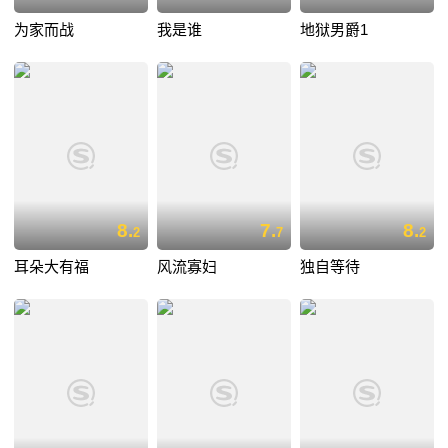
为家而战
我是谁
地狱男爵1
8.
7.
8.
2
7
2
耳朵大有福
风流寡妇
独自等待