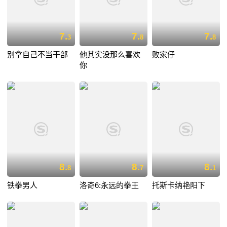
7.
7.
7.
3
8
8
别拿自己不当干部
他其实没那么喜欢
败家仔
你
8.
8.
8.
8
7
1
铁拳男人
洛奇6:永远的拳王
托斯卡纳艳阳下