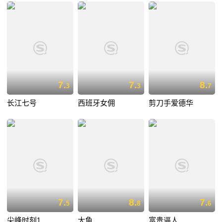
7.
7.
8.
3
3
7
长江七号
西班牙女佣
剪刀手爱德华
7.
8.
7.
5
8
6
尖峰时刻1
大鱼
富贵逼人