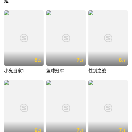
姐
8.
7.
6.
5
2
7
小鬼当家1
篮球冠军
性别之战
6.
7.
7.
3
9
1