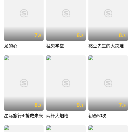
7.
6.
8.
5
8
3
龙的心
猛鬼学堂
憨豆先生的大灾难
8.
9.
7.
2
1
9
星际旅行4:抢救未来
两杆大烟枪
初恋50次