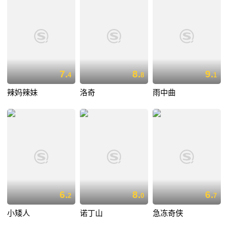
7.
8.
9.
4
8
1
辣妈辣妹
洛奇
雨中曲
6.
8.
6.
2
0
7
小矮人
诺丁山
急冻奇侠