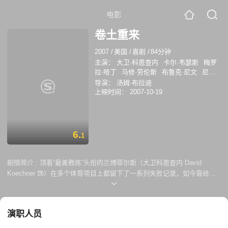
电影
卷土重来
2007
/
美国
/
喜剧
/
84分钟
主演：
大卫·科恩查内
卡尔·韦瑟斯
梅罗
拉·哈丁
马修·劳伦斯
布鲁克·尼文
尼克·
瑟西
GeorgeBack
瑙伦·德沃芙
杰西·加
导演：
汤姆·布拉迪
西亚
杰基·朗
罗伯特·理查德
马丁·斯潘
上映时间：
2007-10-19
尼尔斯
杰梅因·威廉姆斯
菲尼斯·米切尔
威尔·阿奈特
戴克斯·夏普德
布莱德利·库
珀
乔恩·格里斯
安迪·迪克
艾瑞克·克里
斯蒂安·奥森
弗兰克·卡里恩多
斯泰西·凯
6.
1
布勒
德鲁·拉齐
杰森·斯克拉
兰迪斯克
拉
凯瑞·肯妮
积莲·格蕾丝
丹尼斯·罗德
曼
比尔·巴克纳
EricDickerson
迈克尔·
剧情简介 :
顶着“最差教练”头衔的兰博菲尔斯（大卫科恩查内 David
尔文
克里斯·罗斯
约翰·萨利
劳伦斯·泰
Koechner 饰）在多个体育项目上都留下了一系列失败记录，如今靠给马
勒
珊农·沃德华德
琳赛·加里斯
艾玛·赫
授精过活的兰博在昔日弟子的帮助下又得到了一份工作：执教一支大学橄
明
DavidBlue
霍尔姆斯·奥斯本
榄球队。兰博很快进入状态，召来了一批特色球员：诸如因心理障碍拿不
ChasePenny
凯西·山德尔
稳球的四分卫、担任发球手的印度女孩、他眼里的希望之星等人，与原有
JasonWidener
莫里斯·拉马奇
演职人员
的队员——正和他女儿打的火热的明星球员、懦弱的胖子等组成了“卷土重
RodneySaulsberry
斯塔西·B·弗洛德
佩姬
来”队。为了获胜，兰博与队员们订下无厘头协约，以确保他能实施非传统
·彼得森
KristineMay
塔拉·佩姬