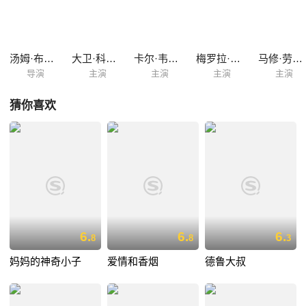
BrookeLong
的训练方式，并灌输他学习无用论的理念。卷土重来队终于获得了一场胜
利，但兰博付出的代价居然是入狱，这支队伍和兰博本人遇上的挑战，才
刚刚拉开帷幕……
汤姆·布拉迪
大卫·科恩查内
卡尔·韦瑟斯
梅罗拉·哈丁
马修·劳伦斯
导演
主演
主演
主演
主演
猜你喜欢
6.
6.
6.
8
8
3
妈妈的神奇小子
爱情和香烟
德鲁大叔