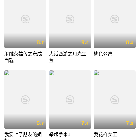
8.
9.
8.
7
0
8
射雕英雄传之东成
大话西游之月光宝
桃色公寓
西就
盒
6.
7.
7.
7
4
9
我爱上了朋友的姐
举起手来1
我花样女王