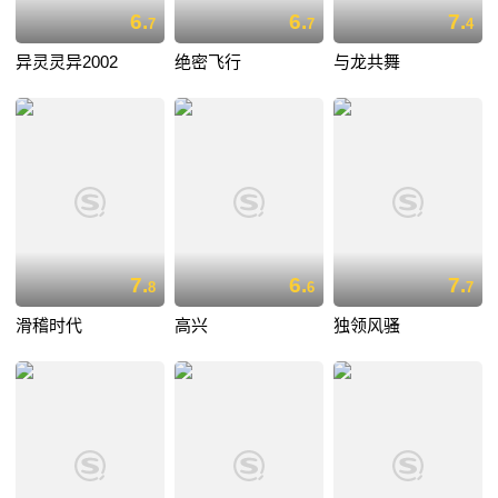
6.
6.
7.
7
7
4
异灵灵异2002
绝密飞行
与龙共舞
7.
6.
7.
8
6
7
滑稽时代
高兴
独领风骚