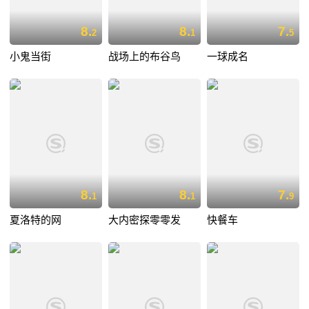
8.
8.
7.
2
1
5
小鬼当街
战场上的布谷鸟
一球成名
8.
8.
7.
1
1
9
夏洛特的网
大内密探零零发
快餐车