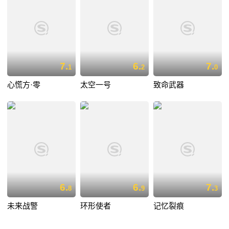
7.
6.
7.
1
2
0
心慌方·零
太空一号
致命武器
6.
6.
7.
8
9
3
未来战警
环形使者
记忆裂痕