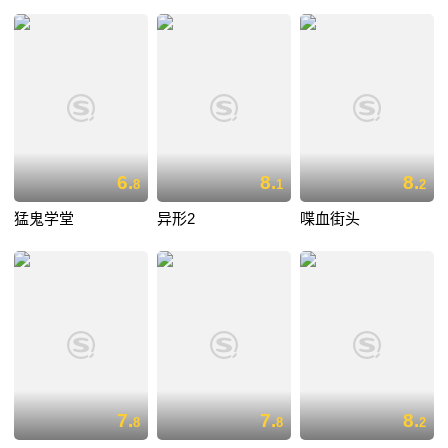
6.
8.
8.
8
1
2
猛鬼学堂
异形2
喋血街头
7.
7.
8.
8
8
2