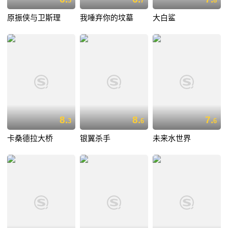
5
7
8
原振侠与卫斯理
我唾弃你的坟墓
大白鲨
8.
8.
7.
3
6
6
卡桑德拉大桥
银翼杀手
未来水世界