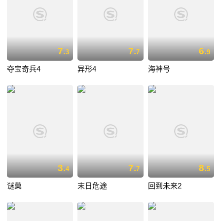
7.
7.
6.
3
7
9
夺宝奇兵4
异形4
海神号
3.
7.
8.
4
7
5
谜巢
末日危途
回到未来2