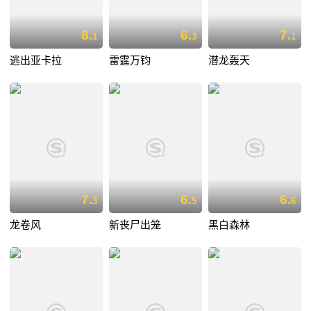
8.
6.
7.
1
3
1
逃出亚卡拉
雷霆万钧
潜龙轰天
7.
6.
6.
3
5
6
龙卷风
新丧尸出笼
黑白森林