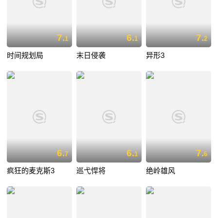
7.
6.
7.
1
1
2
时间规划局
末日侵袭
异形3
6.
6.
7.
7
1
6
疯狂的麦克斯3
巡弋悍将
绝岭雄风