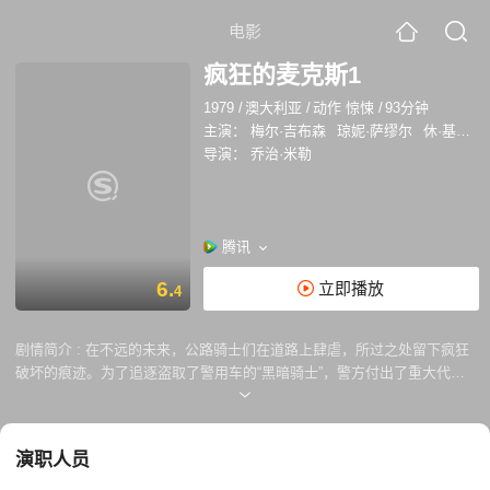
电影
疯狂的麦克斯1
1979
/
澳大利亚
/
动作 惊悚
/
93分钟
主演：
梅尔·吉布森
琼妮·萨缪尔
休·基斯-拜恩
导演：
乔治·米勒
腾讯
6.
立即播放
4
剧情简介 :
在不远的未来，公路骑士们在道路上肆虐，所过之处留下疯狂
破坏的痕迹。为了追逐盗取了警用车的“黑暗骑士”，警方付出了重大代
价，幸有比骑士更加疯狂的麦克斯（梅尔·吉布森 Mel Gibson 饰）出场，
迫使黑暗骑士车祸身亡。黑暗骑士的同伙们发誓报仇，他们降临小镇，要
接回黑暗骑士的尸身，并且肆意凌虐弱者，麦克斯和搭档古斯（Steve
演职人员
Bisley 饰）抓获凶手后，却因为无人敢指认，只得容忍他们继续逍遥法
外。古斯被公路骑士们抓到，身负重伤，而麦克斯的妻子杰西（琼妮·萨缪