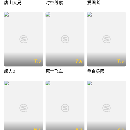
唐山大兄
时空线索
爱国者
7.
7.
7.
0
6
6
超人2
死亡飞车
垂直极限
6.
6.
7.