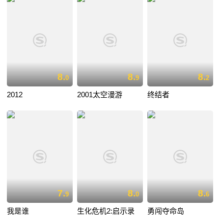
8.
8.
8.
0
9
2
2012
2001太空漫游
终结者
7.
8.
8.
9
0
6
我是谁
生化危机2:启示录
勇闯夺命岛