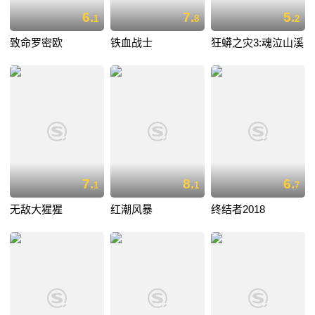
6.
7.
5.
1
8
2
致命罗密欧
铁血战士
狂蟒之灾3:魂泣山溪
7.
8.
6.
1
1
7
无敌大猩猩
红潮风暴
终结者2018