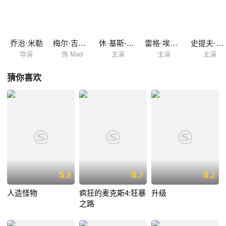
尔 Joanne Samuel 饰）也被他们恐吓骚扰，有“疯狂”之称的麦克斯不再隐
忍，向骑士们展开回击……
乔治·米勒
梅尔·吉布森
休·基斯-拜恩
雷格·埃文斯
史提夫·比斯利
导演
饰 Mad
主演
主演
主演
猜你喜欢
5.
8.
8.
8
7
2
人造怪物
疯狂的麦克斯4:狂暴
升级
之路