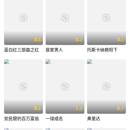
8.
8.
8.
8
2
1
蓝白红三部曲之红
居家男人
托斯卡纳艳阳下
8.
7.
8.
6
5
7
贫民窟的百万富翁
一球成名
弗里达