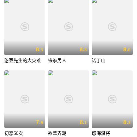
8.
8.
8.
3
8
0
憨豆先生的大灾难
铁拳男人
诺丁山
7.
8.
8.
9
1
3
初恋50次
欲盖弄潮
怒海潜将