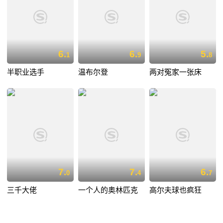
6.
6.
5.
1
9
8
半职业选手
温布尔登
两对冤家一张床
7.
7.
6.
0
4
7
三千大佬
一个人的奥林匹克
高尔夫球也疯狂