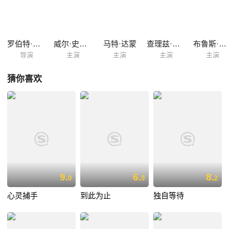
努夫比赛。希望之光慢慢降临…… 本片根据斯蒂芬·普莱斯菲尔德
（Steven Pressfield）的原著改编，并荣获2001年凤凰城影评人协会最佳
原创音乐奖、2001年上海国际电影节最佳技术大奖。
罗伯特·雷德福
威尔·史密斯
马特·达蒙
查理兹·塞隆
布鲁斯·麦克吉尔
导演
主演
主演
主演
主演
猜你喜欢
9.
6.
8.
0
9
2
心灵捕手
到此为止
独自等待