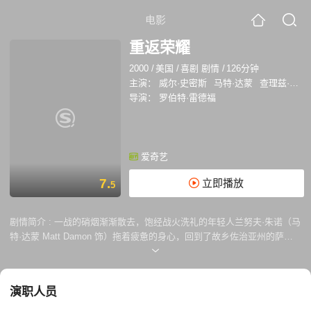
电影
重返荣耀
2000
/
美国
/
喜剧 剧情
/
126分钟
主演：
威尔·史密斯
马特·达蒙
查理兹·塞隆
导演：
罗伯特·雷德福
爱奇艺
7.
立即播放
5
剧情简介 :
一战的硝烟渐渐散去，饱经战火洗礼的年轻人兰努夫·朱诺（马
特·达蒙 Matt Damon 饰）拖着疲惫的身心，回到了故乡佐治亚州的萨凡
纳。兰努夫曾是镇上最为著名的业余高尔夫球手，但是战火阻断了他的梦
想，也让他暂时作别心爱的女孩爱黛尔·因夫戈登（查理兹·塞隆 Charlize
Theron 饰）。爱黛尔的父亲是当地最有钱的人，他打造了超豪华的高尔
演职人员
夫球场，曾经轰动一时，只是经济大萧条让球场的经营举步维艰。为了让
爱人重振信心，也为了让球场再现辉煌，爱黛尔邀请了两名职业选手与兰