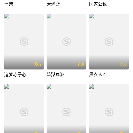
七磅
大灌篮
国家公敌
8.
7.
7.
7
0
8
追梦赤子心
监狱疯波
黑衣人2