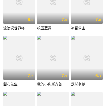
8.
7.
7.
0
0
0
流浪汉世界杯
校园蓝调
冰雪公主
7.
7.
6.
5
9
3
甜心先生
我的小狗斯齐普
足球老爹