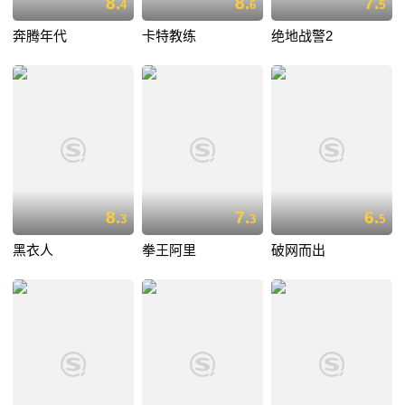
8.
8.
7.
4
6
5
奔腾年代
卡特教练
绝地战警2
8.
7.
6.
3
3
5
黑衣人
拳王阿里
破网而出