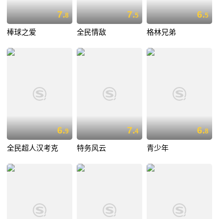
7.
7.
6.
8
5
5
棒球之爱
全民情敌
格林兄弟
6.
7.
6.
9
4
8
全民超人汉考克
特务风云
青少年