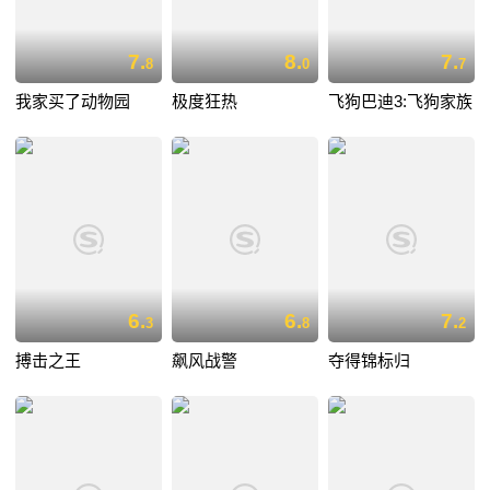
7.
8.
7.
8
0
7
我家买了动物园
极度狂热
飞狗巴迪3:飞狗家族
6.
6.
7.
3
8
2
搏击之王
飙风战警
夺得锦标归