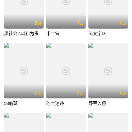
8.
7.
7.
4
5
8
黑社会2:以和为贵
十二宫
头文字D
7.
7.
7.
9
9
7
93航班
的士速递
野蛮入侵