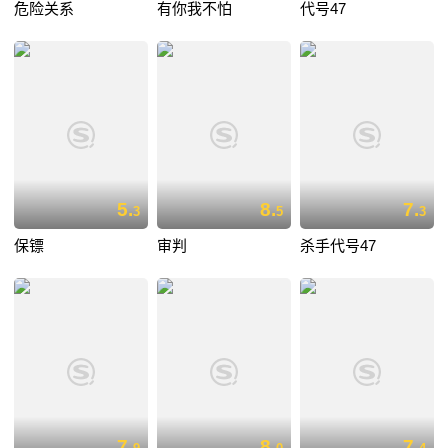
危险关系
有你我不怕
代号47
5.
8.
7.
3
5
3
保镖
审判
杀手代号47
7.
8.
7.