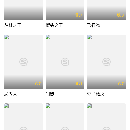
6.
6.
7
3
丛林之王
街头之王
飞行物
7.
8.
7.
7
1
7
局内人
门徒
夺命枪火