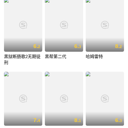
6.
6.
8.
2
3
2
黑狱断肠歌2无期徒
黑帮第二代
哈姆雷特
刑
7.
8.
6.
4
1
3