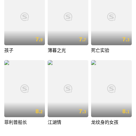
7.
7.
7.
9
7
3
孩子
薄暮之光
死亡实验
8.
7.
8.
2
3
1
菲利普船长
江湖情
龙纹身的女孩