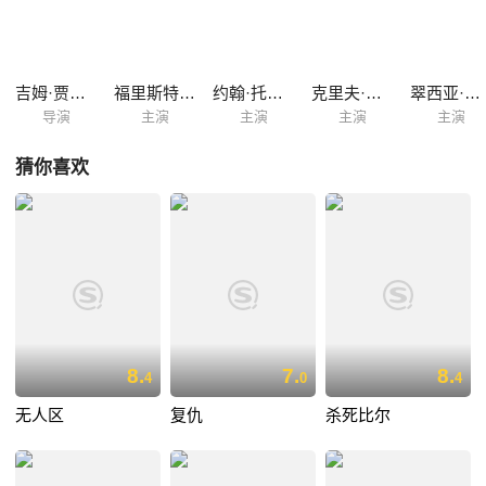
于有一天，他被路易抛弃，成为帮派倾轧的牺牲品……
吉姆·贾木许
福里斯特·惠特克
约翰·托尔梅
克里夫·戈曼
翠西亚·维西
导演
主演
主演
主演
主演
猜你喜欢
8.
7.
8.
4
0
4
无人区
复仇
杀死比尔