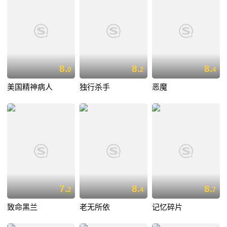
8.
8.
8.
0
2
4
美国精神病人
独行杀手
恶魔
7.
8.
8.
2
4
7
致命黑兰
老无所依
记忆碎片