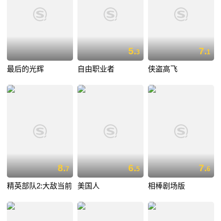
5.
7.
3
1
最后的光辉
自由职业者
侠盗高飞
8.
6.
7.
7
5
6
精英部队2:大敌当前
美国人
相棒剧场版