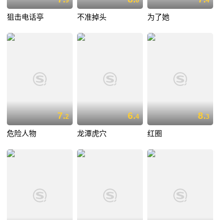
9
0
4
狙击电话亭
不准掉头
为了她
7.
6.
8.
2
4
3
危险人物
龙潭虎穴
红圈