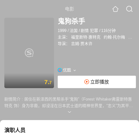
电影
鬼狗杀手
1999
/
法国
/
剧情 犯罪
/
116分钟
主演：
福里斯特·惠特克
约翰·托尔梅
克里夫
导演：
吉姆·贾木许
优酷
7.
立即播放
7
剧情简介 :
居住在新泽西的黑帮杀手“鬼狗”（Forest Whitaker弗雷斯特惠
特克 饰）身为非裔，却浸淫在日本武士道的精神世界里，“忠义”为其平生
最高信条。他深居简出，不苟言笑，日常与老大靠飞鸽传书联系。鬼狗视
老大路易（John Tormey 饰）如亲生父亲，接到命令后决不手软，手起刀
落，血浆四溅。 孤独的他也有可以交心的朋友，闲暇时与公园买冰淇淋说
演职人员
法语的非裔聊聊天，各说各话，却也有趣；或与爱看书的小女孩交流品读
《罗生门》的心得。 鬼狗活在自己的世界里，但周遭已发生巨大变化。终