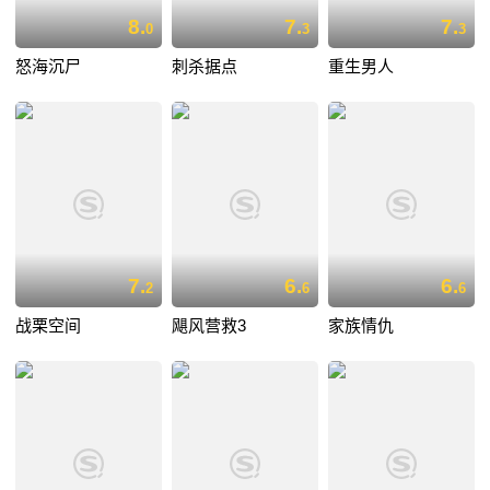
8.
7.
7.
0
3
3
怒海沉尸
刺杀据点
重生男人
7.
6.
6.
2
6
6
战栗空间
飓风营救3
家族情仇