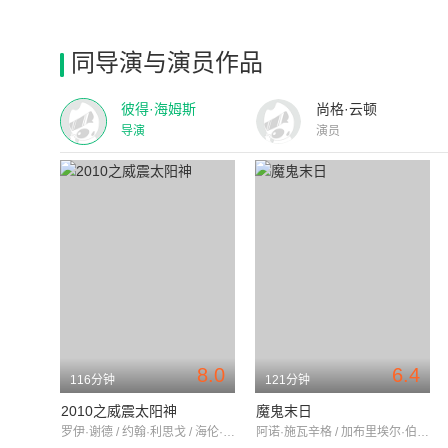
同导演与演员作品
彼得·海姆斯
尚格·云顿
导演
演员
8.0
6.4
116分钟
121分钟
2010之威震太阳神
魔鬼末日
罗伊·谢德 / 约翰·利思戈 / 海伦·米伦
阿诺·施瓦辛格 / 加布里埃尔·伯恩 / 罗宾·汤尼