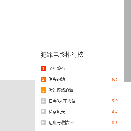
犯罪电影排行榜
1
坚如磐石
2
消失的她
6.4
3
涉过愤怒的海
4
扫毒3人在天涯
5.9
5
检察风云
4.4
6
速度与激情10
6.1