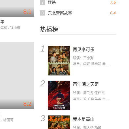
7
误杀
7.5
8.1
8
东北警察故事
6.4
三丰
杨紫琼 / 钱小豪
热播榜
1
再见李可乐
导演：王小列
演员：闫妮 谭松韵 吴京 蒋龙 赵小棠 冯雷 李虎城 平安 小七 小可乐
2
画江湖之天罡
导演：周飞龙;任伟杰
演员：孟宇 阎么么 王凯 郭政建 阎萌萌 杨默 高枫 齐斯伽 刘芊含 马程
8.2
城
3
我本是高山
 / 杨丽菁
导演：郑大圣;杨瑾