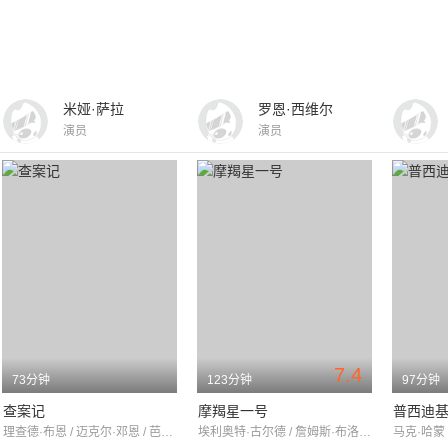
米娅·萨拉
罗恩·西维尔
演员
演员
7.4
73分钟
123分钟
97分钟
查案记
摩羯星一号
普西迪
理查德·布恩 / 迈克尔·邓恩 / 芭芭拉·贝恩
埃利奥特·古尔德 / 詹姆斯·布洛林 / 萨姆·沃特森