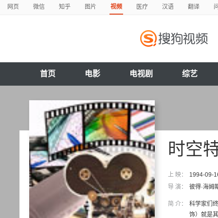
网页
微信
知乎
图片
视频
医疗
汉语
翻译
首页
电影
电视剧
综艺
时空
上 映：
1994-09-1
导 演：
彼得·海姆
简 介：
科学家们终
饰）就是其中