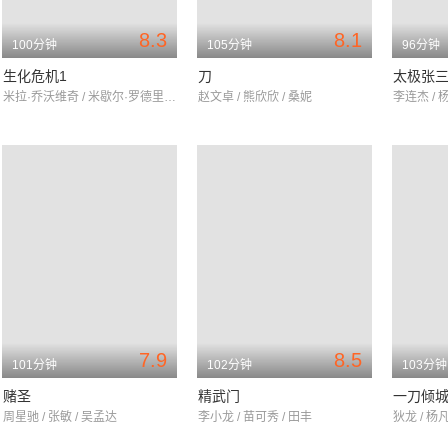
8.3
8.1
100分钟
105分钟
96分钟
生化危机1
刀
太极张
米拉·乔沃维奇 / 米歇尔·罗德里格兹 / 科林·萨尔蒙
赵文卓 / 熊欣欣 / 桑妮
李连杰 / 
7.9
8.5
101分钟
102分钟
103分钟
赌圣
精武门
一刀倾
周星驰 / 张敏 / 吴孟达
李小龙 / 苗可秀 / 田丰
狄龙 / 杨凡