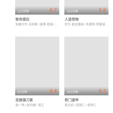
6.7
5.8
112分钟
131分钟
致命感应
人造怪物
安娜贝尔·沃利斯 / 麦蒂·哈森 / 吴宇卫
尼尔·麦克唐纳 / 布雷特·特雷诺 / 乔斯·罗赛特
8.4
8.2
91分钟
101分钟
双旗镇刀客
奇门遁甲
高一玮 / 赵玛娜 / 常江
袁日初 / 梁家仁 / 袁祥仁