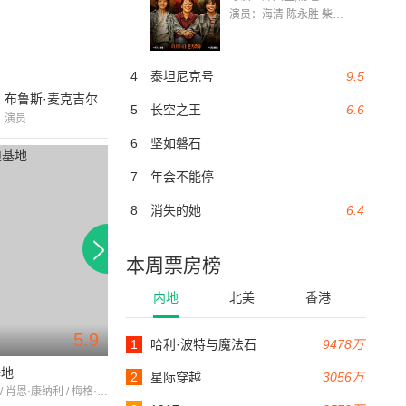
演员：海清 陈永胜 柴烨 王玥婷 万国鹏 美朵达瓦 赵瑞婷 罗解艳 郭莉娜 潘家艳
4
泰坦尼克号
9.5
布鲁斯·麦克吉尔
5
长空之王
6.6
演员
6
坚如磐石
7
年会不能停
8
消失的她
6.4
本周票房榜
内地
北美
香港
5.9
1
哈利·波特与魔法石
9478万
92分钟
90分钟
基地
铁胆双雄
梦幻时光
2
星际穿越
3056万
马克·哈蒙 / 肖恩·康纳利 / 梅格·瑞恩
埃利奥特·古尔德 / 罗伯特·布莱克 / 艾伦·加菲尔德