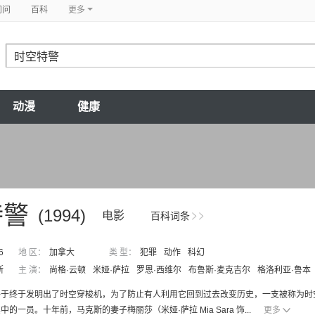
问问
百科
更多
动漫
健康
特警
(1994)
电影
百科词条
6
地 区：
加拿大
类 型：
犯罪
动作
科幻
斯
主 演：
尚格·云顿
米娅·萨拉
罗恩·西维尔
布鲁斯·麦克吉尔
格洛利亚·鲁本
于终于发明出了时空穿梭机，为了防止有人利用它回到过去改变历史，一支被称为时空特警的队伍
的一员。十年前，马克斯的妻子梅丽莎（米娅·萨拉 Mia Sara 饰...
更多