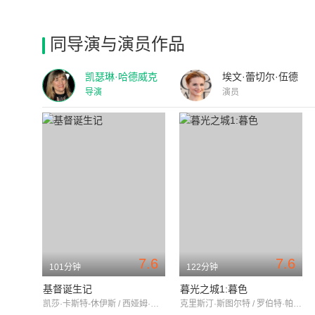
同导演与演员作品
凯瑟琳·哈德威克
埃文·蕾切尔·伍德
导演
演员
7.6
7.6
101分钟
122分钟
基督诞生记
暮光之城1:暮色
凯莎·卡斯特-休伊斯 / 西娅姆·阿巴斯 / 奥斯卡·伊萨克
克里斯汀·斯图尔特 / 罗伯特·帕丁森 / 比利·伯克