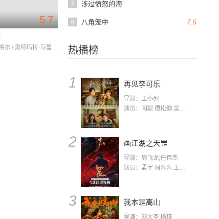
7
涉过愤怒的海
5.7
8
八角笼中
7.5
婷
索尼亚·瓦格尔 / 奥特玛拉·马蕾罗 / Ramsey
热播榜
1
再见李可乐
导演：王小列
演员：闫妮 谭松韵 吴京 蒋龙 赵小棠 冯雷 李虎城 平安 小七 小可乐
2
画江湖之天罡
导演：周飞龙;任伟杰
演员：孟宇 阎么么 王凯 郭政建 阎萌萌 杨默 高枫 齐斯伽 刘芊含 马程
3
我本是高山
导演：郑大圣;杨瑾