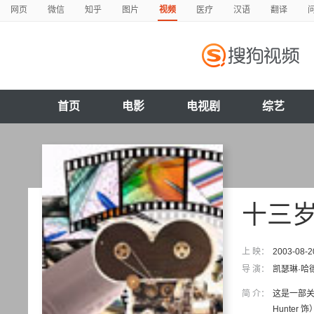
网页
微信
知乎
图片
视频
医疗
汉语
翻译
首页
电影
电视剧
综艺
十三
上 映：
2003-08-2
导 演：
凯瑟琳·哈
简 介：
这是一部关
Hunte