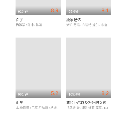
8.9
8.1
91分钟
95分钟
面子
独家记忆
杨雅慧 / 陈冲 / 陈凌
派珀·劳瑞 / 布瑞特·迪尔 / 布鲁克·亚当斯
5.2
8.2
96分钟
105分钟
山羊
我和厄尔以及将死的女孩
本·施耐泽 / 尼克·乔纳斯 / 格斯·哈尔珀
托马斯·曼 / 奥利维亚·库克 / RJ·赛勒