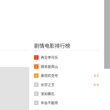
剧情电影排行榜
1
再见李可乐
2
我本是高山
3
泰坦尼克号
9.5
4
长空之王
6.6
5
坚如磐石
6
年会不能停