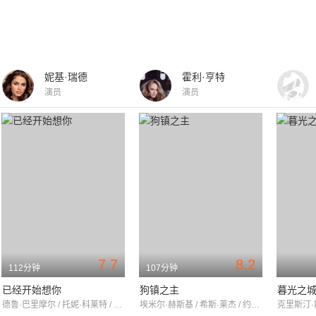
妮基·瑞德
霍利·亨特
演员
演员
7.7
8.2
112分钟
107分钟
已经开始想你
狗镇之主
暮光之
德鲁·巴里摩尔 / 托妮·科莱特 / 多米尼克·库珀
埃米尔·赫斯基 / 希斯·莱杰 / 约翰·罗宾逊