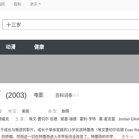
问问
百科
更多
动漫
健康
岁
(2003)
电影
百科词条
0
地 区：
美国
类 型：
剧情
德威克
主 演：
埃文·蕾切尔·伍德
妮基·瑞德
霍利·亨特
莫·麦克雷
Jordan Elliot
于成长与叛逆的影片。成长于单亲家庭的13岁女孩特蕾西（埃文蕾切尔伍德 Evan Rach
r 饰）的骄傲。然而这一切在特蕾西进入中学后完全改变了。特蕾西的中学...
更多