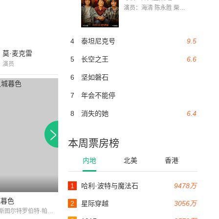
演员：海清 陈永胜 柴烨 王玥婷 万国鹏 美朵达瓦 赵瑞婷 罗解艳 郭莉娜 潘家艳
4
泰坦尼克号
9.5
莫·麦克雷
5
长空之王
6.6
演员
6
坚如磐石
7
年会不能停
8
消失的她
6.4
本周票房榜
内地
北美
香港
5.7
1
哈利·波特与魔法石
9478万
100分钟
104分钟
城暮色
小红帽
选美小姐
2
星际穿越
3056万
克里斯汀·斯图尔特罗伯特·帕丁森泰勒·洛特纳比利·
阿曼达·塞弗里德 / 加里·奥德曼 / 卢卡斯·哈斯