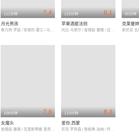
7.4
8.1
111分钟
125分钟
90分钟
月光男孩
苹果酒屋法则
克莱曼
崔凡特·罗兹 / 安德烈·霍兰 / 马赫沙拉·阿里
托比·马奎尔 / 查理兹·塞隆 / 迈克尔·凯恩
7.8
8.3
109分钟
110分钟
女魔头
爱你,西蒙
查理兹·塞隆 / 克里斯蒂娜·里奇 / 布鲁斯·邓恩
尼克·罗宾森 / 詹妮弗·加纳 / 乔什·杜哈明