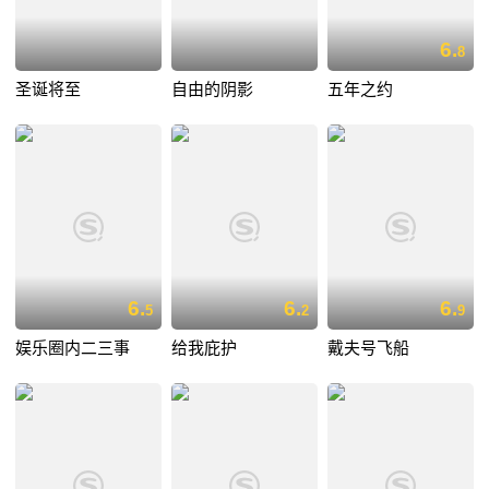
6.
8
圣诞将至
自由的阴影
五年之约
6.
6.
6.
5
2
9
娱乐圈内二三事
给我庇护
戴夫号飞船