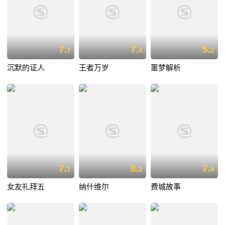
7.
7.
5.
7
4
2
沉默的证人
王者万岁
噩梦解析
7.
8.
7.
7
2
4
女友礼拜五
纳什维尔
费城故事