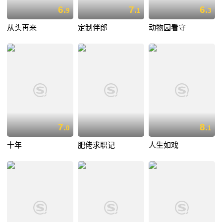
6.
7.
6.
9
1
3
从头再来
定制伴郎
动物园看守
7.
8.
0
1
十年
肥佬求职记
人生如戏