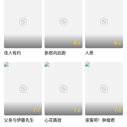
6.
6.
6
1
佳人有约
新郎向后跑
人质
7.
7.
7.
7
2
4
父亲与伊藤先生
心花路放
滚蛋吧！肿瘤君