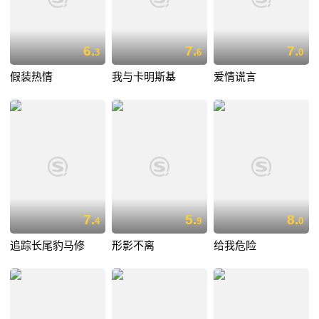
6.
7.
7.
3
6
0
假装热情
我与卡明斯基
爱情谎言
7.
5.
8.
4
9
0
追踪长尾豹马修
形影不离
给我危险