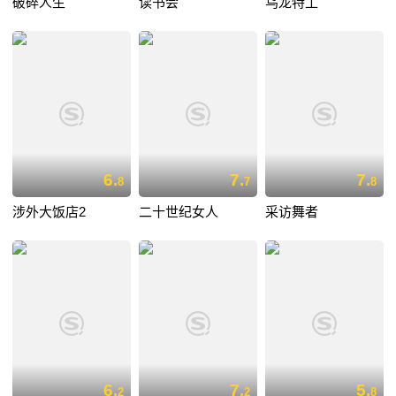
破碎人生
读书会
乌龙特工
6.
7.
7.
8
7
8
涉外大饭店2
二十世纪女人
采访舞者
6.
7.
5.
2
2
8