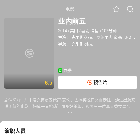
电影
业内前五
2014
/
美国
/
喜剧 爱情
/
102分钟
主演：
克里斯·洛克
罗莎里奥·道森
J·B·斯穆夫
导演：
克里斯·洛克
豆瓣
6.
预告片
3
剧情简介 :
片中洛克饰演安德雷·艾伦，因搞笑脱口秀而走红，通过出演欢
脱无脑的电影（扮成一只棕熊）跻身好莱坞，即将与一位真人秀女星结
婚。未婚妻希望将他们的婚礼在她的真人秀节目中直播，经理人则告诉他
这样会损害他的形象和事业，降低身价。 同时，一位《纽约时报》记者
（罗莎里奥·道森饰）的采访，她那些诸如“你怎么不搞笑了呢？”之类的尖
演职人员
锐问题，则迫使他重新审视自己的过去，自己的生活和事业。两人在朝夕
相处之间，似乎也生出不一样的情愫。