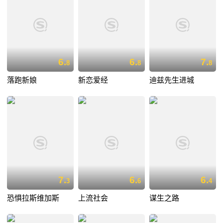
6.
6.
7.
8
8
8
落跑新娘
新恋爱经
迪兹先生进城
7.
6.
6.
3
6
4
恐惧拉斯维加斯
上流社会
谋生之路