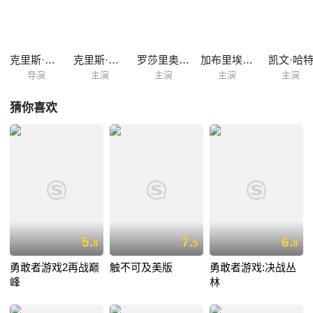
克里斯·洛克
克里斯·洛克
罗莎里奥·道森
加布里埃尔·尤尼恩
凯文·哈
导演
主演
主演
主演
主演
猜你喜欢
5.
7.
6.
8
5
8
勇敢者游戏2再战巅
触不可及美版
勇敢者游戏:决战丛
峰
林