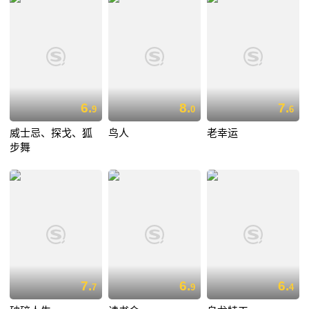
6.
8.
7.
9
0
6
威士忌、探戈、狐
鸟人
老幸运
步舞
7.
6.
6.
7
9
4