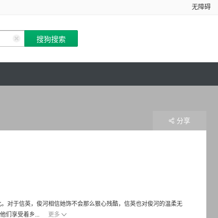
无障碍
分享
此。对于信英，俊河相信她饰不会那么狠心残酷，信英也对俊河的温柔无
们享受着乡...
更多