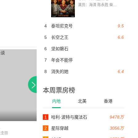
演员：海清 陈永胜 柴烨 王玥婷 万国鹏 美朵达瓦 赵瑞婷 罗解艳 郭莉娜 潘家艳
4
泰坦尼克号
9.5
5
长空之王
6.6
6
坚如磐石
7
年会不能停
8
消失的她
6.4
本周票房榜
内地
北美
香港
7.0
1
哈利·波特与魔法石
9478万
110分钟
120分钟
谈
中毒
请点赞
2
星际穿越
3056万
金圭丽
李炳宪 / 李美妍 / 郑仁基
刘亚仁 / 崔智友 / 李