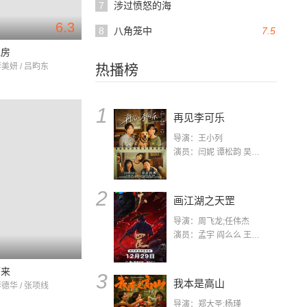
7
涉过愤怒的海
6.3
8
八角笼中
7.5
包房
李美妍 / 吕畇东
热播榜
1
再见李可乐
导演：王小列
演员：闫妮 谭松韵 吴京 蒋龙 赵小棠 冯雷 李虎城 平安 小七 小可乐
2
画江湖之天罡
导演：周飞龙;任伟杰
演员：孟宇 阎么么 王凯 郭政建 阎萌萌 杨默 高枫 齐斯伽 刘芊含 马程
下来
3
我本是高山
李德华 / 张项线
导演：郑大圣;杨瑾