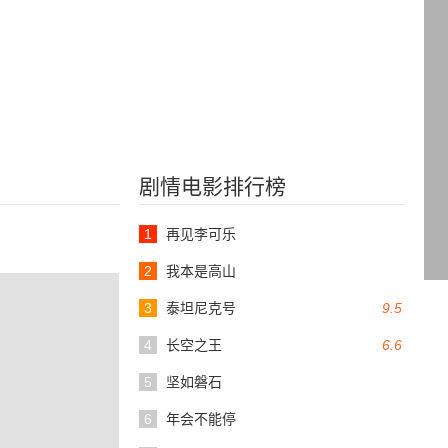
剧情电影排行榜
1
再见李可乐
2
我本是高山
3
泰坦尼克号
9.5
4
长空之王
6.6
5
坚如磐石
6
年会不能停