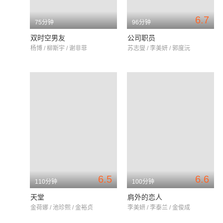
6.7
75分钟
96分钟
双时空男友
公司职员
杨博 / 柳斯宇 / 谢非菲
苏志燮 / 李美妍 / 郭度沅
6.5
6.6
110分钟
100分钟
天堂
肩外的恋人
金荷娜 / 池珍熙 / 金裕贞
李美妍 / 李泰兰 / 金俊成