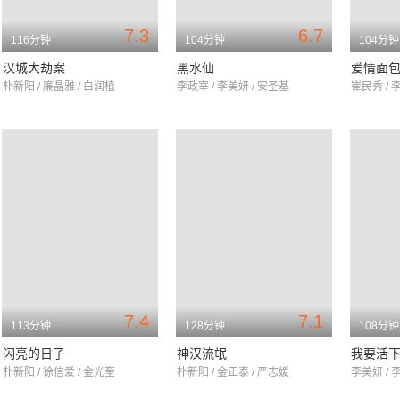
7.3
6.7
116分钟
104分钟
104分钟
汉城大劫案
黑水仙
爱情面
朴新阳 / 廉晶雅 / 白润植
李政宰 / 李美妍 / 安圣基
崔民秀 / 
7.4
7.1
113分钟
128分钟
108分钟
闪亮的日子
神汉流氓
我要活
朴新阳 / 徐信爱 / 金光奎
朴新阳 / 金正泰 / 严志媛
李美妍 / 