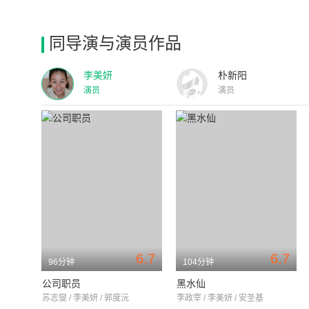
同导演与演员作品
李美妍
朴新阳
演员
演员
6.7
6.7
96分钟
104分钟
公司职员
黑水仙
苏志燮 / 李美妍 / 郭度沅
李政宰 / 李美妍 / 安圣基