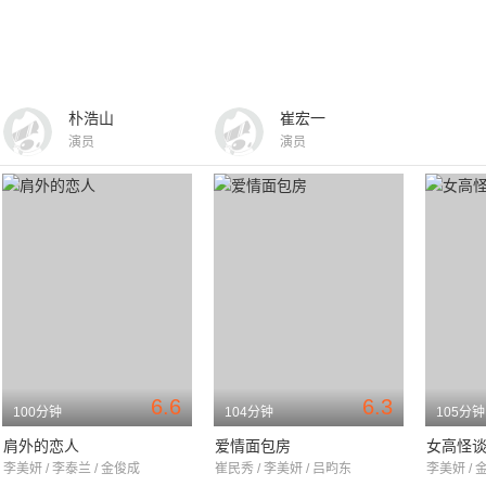
朴浩山
崔宏一
演员
演员
6.6
6.3
100分钟
104分钟
105分钟
肩外的恋人
爱情面包房
女高怪
李美妍 / 李泰兰 / 金俊成
崔民秀 / 李美妍 / 吕畇东
李美妍 / 