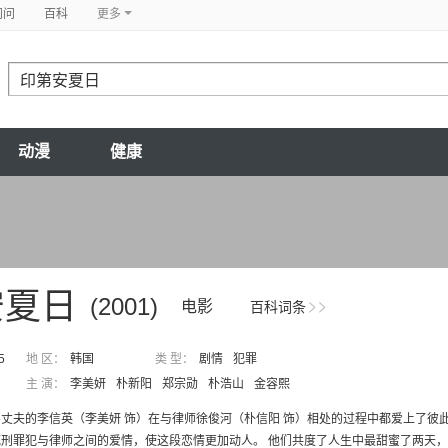
问问
百科
更多
动漫
健康
安夏日
(2001)
电影
百科词条
5
地 区：
韩国
类 型：
剧情
犯罪
主 演：
李美妍
朴新阳
郑宗勋
朴浩山
金容熙
丈夫的李信英（李美妍 饰）在与律师徐俊河（朴信阳 饰）相处的过程中都爱上了彼
刑罪犯与律师之间的爱情，使这段恋情更加动人。 他们共度了人生中最甜蜜了两天，他