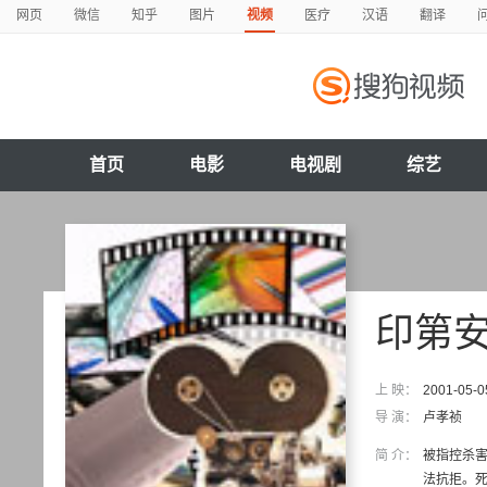
网页
微信
知乎
图片
视频
医疗
汉语
翻译
首页
电影
电视剧
综艺
印第
上 映：
2001-05-0
导 演：
卢孝祯
简 介：
被指控杀害
法抗拒。死