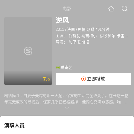
电影
逆风
2011
/
法国
/
剧情 悬疑
/
91分钟
主演：
伯努瓦·马吉梅尔
伊莎贝尔·卡雷
安
导演：
加里·勒斯培
爱奇艺
7.
立即播放
0
剧情简介 :
自妻子失踪的那一天起，保罗的生活完全改变了。在长达一整
年毫无成效的寻找后，保罗几乎已经被毁掉，他内心充满罪恶感。唯一的
选择，可能就是重新开始：跟两个孩子搬到圣－马罗，他长大的故乡。但
是有些毫无预兆的相遇，又令他在这次旅程中，重新受到了意料之外的折
磨。
演职人员