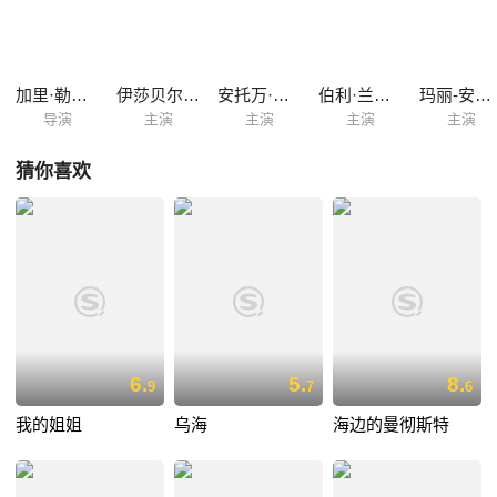
加里·勒斯培
伊莎贝尔·卡雷
安托万·迪莱里
伯利·兰内尔
玛丽-安吉·科斯塔
导演
主演
主演
主演
主演
猜你喜欢
6.
5.
8.
9
7
6
我的姐姐
乌海
海边的曼彻斯特