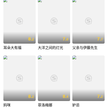
8.
7.
7.
2
0
7
耳朵大有福
大洋之间的灯光
父亲与伊藤先生
8.
8.
7.
2
4
2
妈咪
菲洛梅娜
妒忌