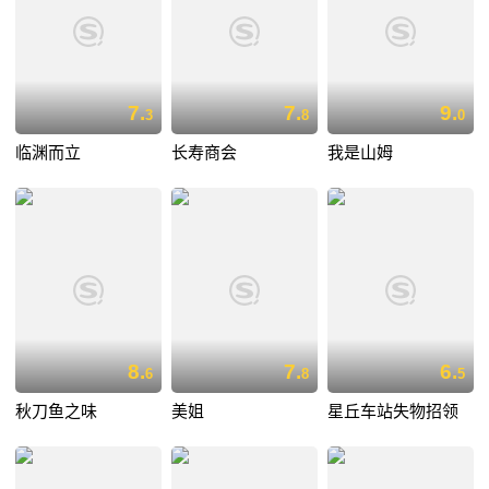
7.
7.
9.
3
8
0
临渊而立
长寿商会
我是山姆
8.
7.
6.
6
8
5
秋刀鱼之味
美姐
星丘车站失物招领