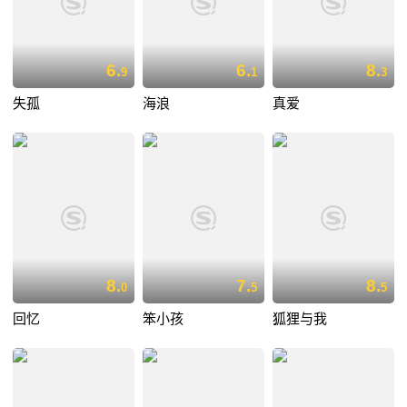
6.
6.
8.
9
1
3
失孤
海浪
真爱
8.
7.
8.
0
5
5
回忆
笨小孩
狐狸与我