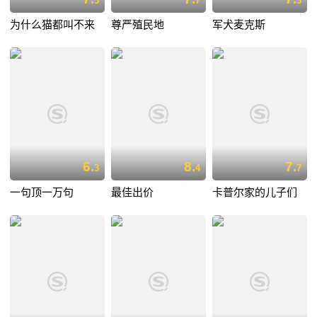
5
7
3
为什么猫都叫不来
尊严殖民地
军犬麦克斯
6.
8.
7.
3
4
7
一句顶一万句
最佳出价
卡普尔家的儿子们