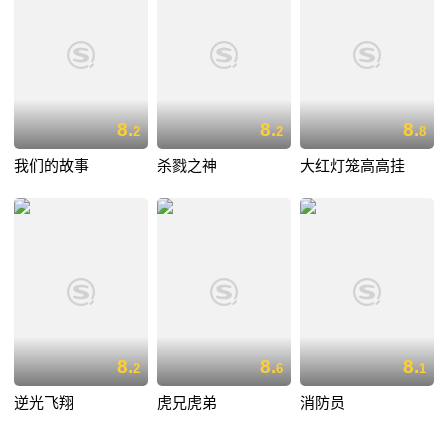
8.
8.
8.
2
2
8
我们的故事
杀戮之神
大红灯笼高高挂
8.
8.
8.
2
6
1
逆光飞翔
虎兄虎弟
消防员