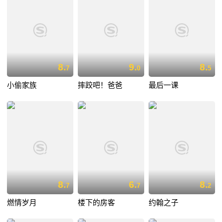
8.
9.
8.
7
0
5
小偷家族
摔跤吧！爸爸
最后一课
8.
6.
8.
7
7
2
燃情岁月
楼下的房客
约翰之子