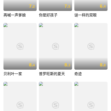
7.
7.
6.
2
5
4
再喊一声爹娘
你是好孩子
谜一样的双眼
8.
8.
8.
4
3
8
贝利叶一家
普罗旺斯的夏天
奇迹