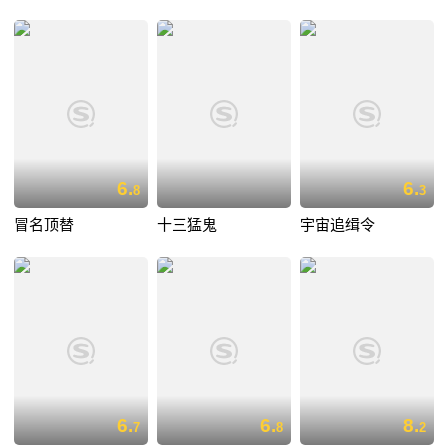
6.
6.
8
3
冒名顶替
十三猛鬼
宇宙追缉令
6.
6.
8.
7
8
2