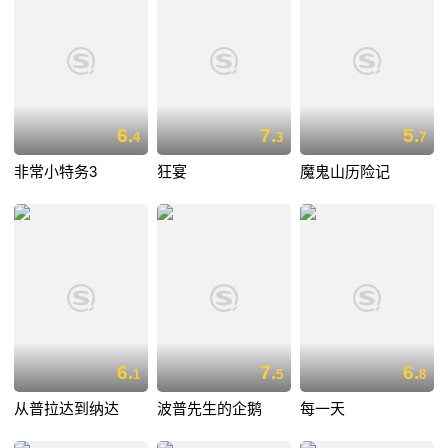
6.
7.
5.
4
3
7
非常小特务3
狂宴
魔鬼山历险记
6.
7.
6.
1
5
8
从普拉达到纳达
波普先生的企鹅
每一天