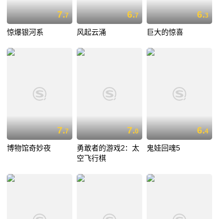
7.
6.
6.
7
7
3
惊爆银河系
风起云涌
巨大的惊喜
7.
7.
6.
7
0
4
博物馆奇妙夜
勇敢者的游戏2：太
鬼娃回魂5
空飞行棋