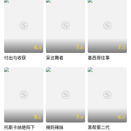
6.
7.
7.
4
8
3
付出与收获
采访舞者
墨西哥往事
8.
7.
6.
1
4
3
托斯卡纳艳阳下
辣妈辣妹
黑帮第二代