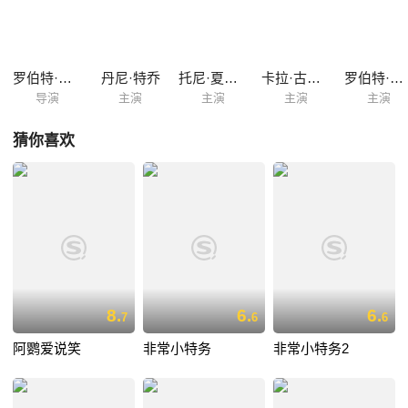
罗伯特·罗德里格兹
丹尼·特乔
托尼·夏尔赫布
卡拉·古奇诺
罗伯特·帕特里克
导演
主演
主演
主演
主演
猜你喜欢
8.
6.
6.
7
6
6
阿鹦爱说笑
非常小特务
非常小特务2