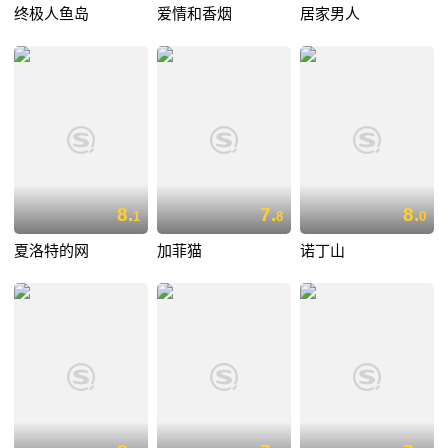
终极人鱼岛
爱情和香烟
居家男人
8.
7.
8.
1
8
0
夏洛特的网
加菲猫
诺丁山