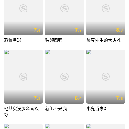
7.
7.
8.
4
7
3
恐怖星球
独领风骚
憨豆先生的大灾难
7.
6.
7.
8
4
8
他其实没那么喜欢
新郎不是我
小鬼当家3
你