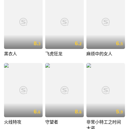
8.
6.
6.
3
2
5
黑衣人
飞虎狂龙
麻烦中的女人
6.
8.
5.
6
6
9
火线特攻
守望者
非常小特工之时间
大盗