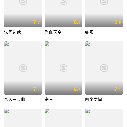
7.
6.
6.
7
8
9
法网边缘
烈血天空
蛇眼
7.
6.
7.
4
7
1
杀人三步曲
奇石
四个房间