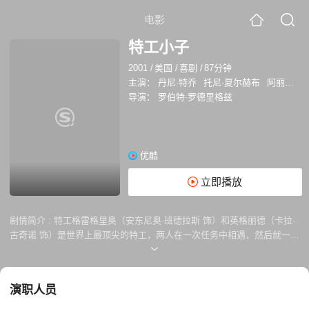
电影
特工小子
2001
/
美国
/
喜剧
/
87分钟
主演：
丹尼·特乔
托尼·夏尔赫布
阿丽夏·维加
导演：
罗伯特·罗德里格兹
优酷
立即播放
剧情简介 :
特工格雷格里奥（安东尼奥·班德拉斯 饰）和英格丽德（卡拉·
古奇诺 饰）是世界上最顶尖的特工，两人在一次任务中相遇，然后就一发
不可收拾的堕入了爱河，从此世界上就少...
演职人员