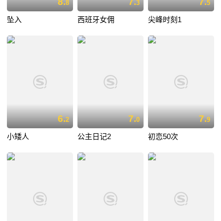
8.
7.
7.
8
3
5
坠入
西班牙女佣
尖峰时刻1
6.
7.
7.
2
0
9
小矮人
公主日记2
初恋50次