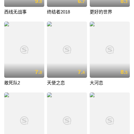
9.
6.
8.
0
7
3
西线无战事
终结者2018
更好的世界
7.
7.
8.
0
4
5
敢死队2
天使之恋
大河恋