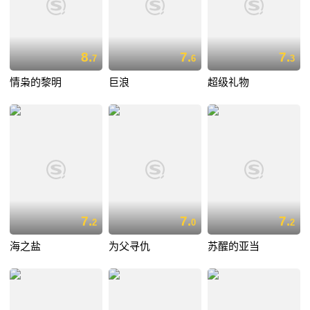
8.
7.
7.
7
6
3
情枭的黎明
巨浪
超级礼物
7.
7.
7.
2
0
2
海之盐
为父寻仇
苏醒的亚当