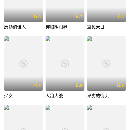
5.
6.
7.
8
7
6
历劫俏佳人
穿梭阴阳界
重见天日
4.
6.
8.
9
5
1
少女
人狼大战
卑劣的街头