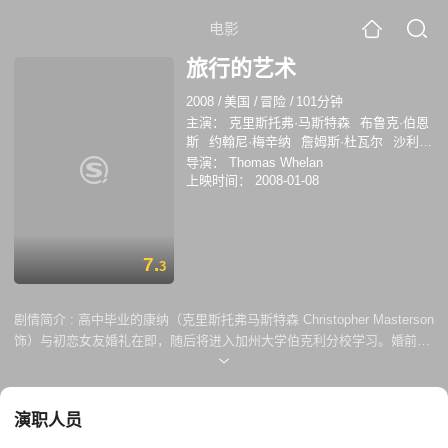
电影
旅行的艺术
2008
/
美国
/
冒险
/
101分钟
主演：
克里斯托弗·马斯特森
布鲁克·伯恩
斯
约翰尼·梅辛纳
詹姆斯·杜瓦尔
沙利姆
·奥提兹
杰克·穆克斯沃西
TommySavas
导演：
Thomas Whelan
AngelikaLibera
Tommy Savas
玛利亚·康
上映时间：
2008-01-08
柯塔·阿隆索
亚利桑德拉·布莱肯瑞吉
丹
尼·特雷霍
7.
3
剧情简介 :
高中毕业的康纳（克里斯托弗马斯特森 Christopher Masterson
饰）与初恋女友婚礼在即，随后将进入加州大学伯克利分校学习。婚前，
康纳发现女友与自己最好的朋友出轨，婚礼上康纳愤尔出走，远赴南美旅
行散心。在遇到两位荷兰美女后康纳被洗劫一空，只好向父母求助。返程
前，康纳偶遇达莲娜劳恩（布鲁克伯恩斯 Brooke Burns 饰）和克里斯托
演职人员
弗劳恩（强尼梅斯纳 Johnny Messner 饰）夫妇，决定推迟入学，加入他
们组织的穿越巴拿马与哥伦比亚之间长达100英里的达里恩沼泽冒险行