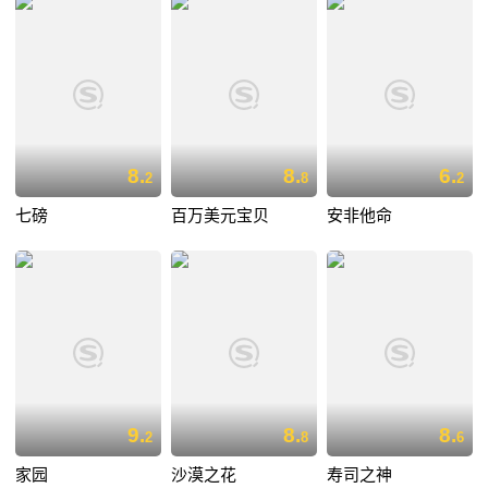
8.
8.
6.
2
8
2
七磅
百万美元宝贝
安非他命
9.
8.
8.
2
8
6
家园
沙漠之花
寿司之神