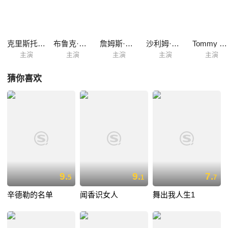
动，试图打破吉尼斯纪录。冒险过程中康纳结识了东欧女子安娜（安杰丽
卡丽波拉 Angelika Libera 饰），并坠入爱河，然而在接下来的旅途中，
二人还能继续同行吗？
克里斯托弗·马斯特森
布鲁克·伯恩斯
詹姆斯·杜瓦尔
沙利姆·奥提兹
Tommy Savas
主演
主演
主演
主演
主演
猜你喜欢
9.
9.
7.
5
1
7
辛德勒的名单
闻香识女人
舞出我人生1