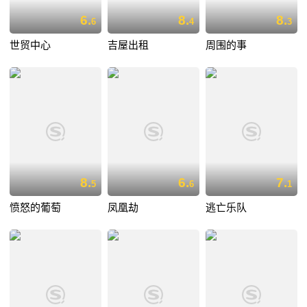
6.
8.
8.
6
4
3
世贸中心
吉屋出租
周围的事
8.
6.
7.
5
6
1
愤怒的葡萄
凤凰劫
逃亡乐队