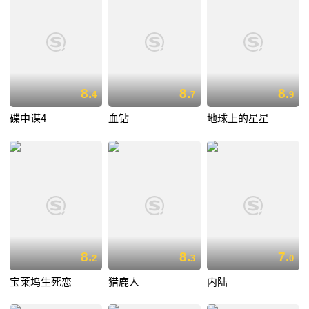
8.
8.
8.
4
7
9
碟中谍4
血钻
地球上的星星
8.
8.
7.
2
3
0
宝莱坞生死恋
猎鹿人
内陆