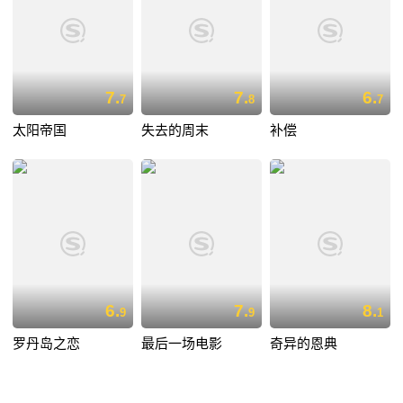
7.
7.
6.
7
8
7
太阳帝国
失去的周末
补偿
6.
7.
8.
9
9
1
罗丹岛之恋
最后一场电影
奇异的恩典