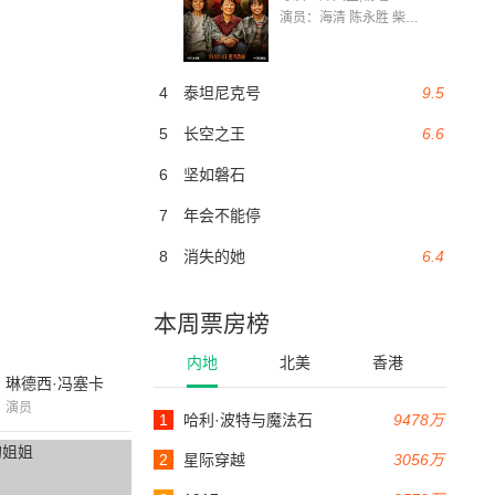
演员：海清 陈永胜 柴烨 王玥婷 万国鹏 美朵达瓦 赵瑞婷 罗解艳 郭莉娜 潘家艳
4
泰坦尼克号
9.5
5
长空之王
6.6
6
坚如磐石
7
年会不能停
8
消失的她
6.4
本周票房榜
内地
北美
香港
琳德西·冯塞卡
演员
1
哈利·波特与魔法石
9478万
2
星际穿越
3056万