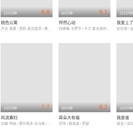
8.8
9.1
125分钟
90分钟
101分钟
桃色公寓
怦然心动
我爱上
杰克·莱蒙 / 雪莉·麦克雷恩 / 弗莱德·麦克莫瑞
玛德琳·卡罗尔 / 卡兰·麦克奥利菲 / 瑞贝卡·德·莫妮
安在旭 / 
7.7
8.2
105分钟
96分钟
120分钟
风流寡妇
耳朵大有福
我是谁
拉娜·特纳 / 费尔南多·拉马斯 / 尤娜·默克尔
范伟 / 程淑波 / 贾瑟
成龙 / 法