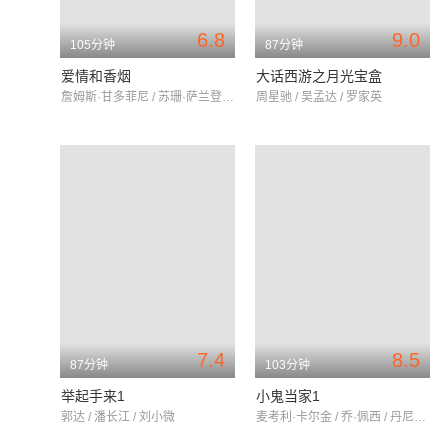
6.8
9.0
105分钟
87分钟
爱情和香烟
大话西游之月光宝盒
詹姆斯·甘多菲尼 / 苏珊·萨兰登 / 凯特·温斯莱特
周星驰 / 吴孟达 / 罗家英
7.4
8.5
87分钟
103分钟
举起手来1
小鬼当家1
郭达 / 潘长江 / 刘小微
麦考利·卡尔金 / 乔·佩西 / 丹尼尔·斯特恩