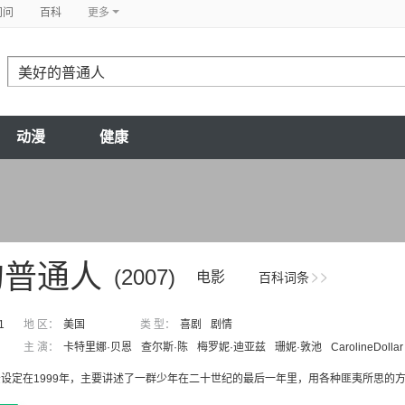
问问
百科
更多
动漫
健康
的普通人
(2007)
电影
百科词条
1
地 区：
美国
类 型：
喜剧
剧情
主 演：
卡特里娜·贝恩
查尔斯·陈
梅罗妮·迪亚兹
珊妮·敦池
CarolineDollar
设定在1999年，主要讲述了一群少年在二十世纪的最后一年里，用各种匪夷所思的