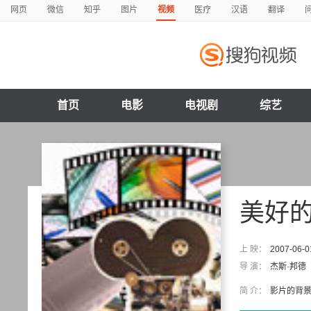
网页
微信
知乎
图片
视频
医疗
汉语
翻译
首页
电影
电视剧
综艺
美好
上 映：
2007-06-0
导 演：
杰斯·邦德
简 介：
影片的背景