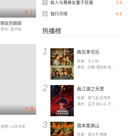
7
蚁人与黄蜂女量子狂潮
5.8
6.7
8
独行月球
6.6
了朋友的姐姐
金惠秀 / 姜声振
热播榜
1
再见李可乐
导演：王小列
演员：闫妮 谭松韵 吴京 蒋龙 赵小棠 冯雷 李虎城 平安 小七 小可乐
2
画江湖之天罡
导演：周飞龙;任伟杰
演员：孟宇 阎么么 王凯 郭政建 阎萌萌 杨默 高枫 齐斯伽 刘芊含 马程
7.9
3
我本是高山
拉美穗 / 山本未来
导演：郑大圣;杨瑾