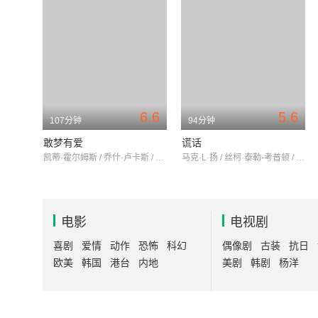
6.6
5.6
107分钟
94分钟
敢梦有爱
谎话
凯蒂·霍尔姆斯 / 乔什·卢卡斯 / 杰瑞·奥康奈尔
马克·L·扬 / 丝柯·泰勒-考普顿 / 坦妮娅·雷蒙德
电影
电视剧
喜剧
爱情
动作
恐怖
科幻
偶像剧
古装
抗日
欧美
韩国
港台
内地
美剧
韩剧
杨洋