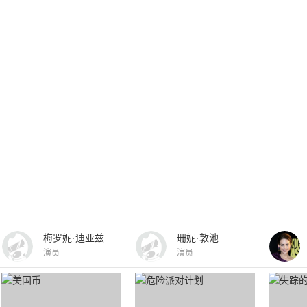
梅罗妮·迪亚兹
珊妮·敦池
演员
演员