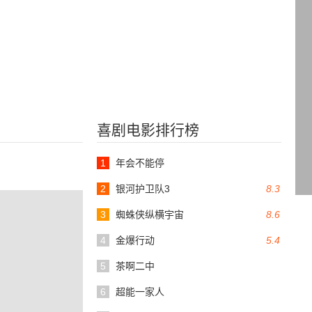
喜剧电影排行榜
1
年会不能停
2
银河护卫队3
8.3
3
蜘蛛侠纵横宇宙
8.6
4
金爆行动
5.4
5
茶啊二中
6
超能一家人