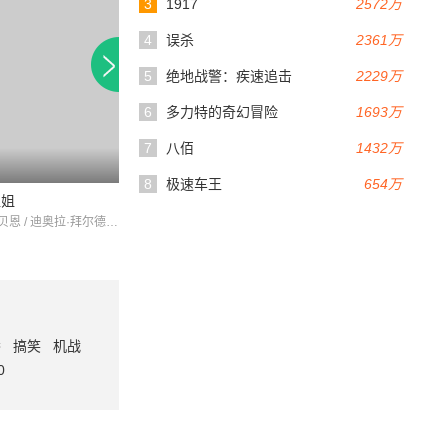
3
1917
2572万
4
误杀
2361万
5
绝地战警：疾速追击
2229万
6
多力特的奇幻冒险
1693万
7
八佰
1432万
8
极速车王
654万
姐姐
Walk the Talk
卡特里娜·贝恩 / 迪奥拉·拜尔德 / 马克·法姆吉列蒂
EvanEllingson / CaryElwes / AnsonMount
番
搞笑
机战
0