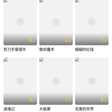
8.
8.
7.
7
9
8
剪刀手爱德华
致命魔术
细细的红线
8.
7.
9.
7
3
1
迷魂记
大偷袭
完美的世界