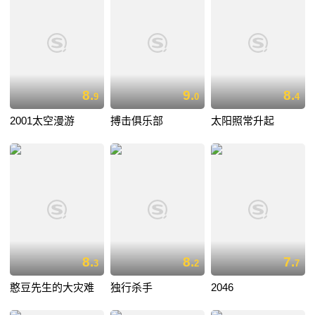
8.
9.
8.
9
0
4
2001太空漫游
搏击俱乐部
太阳照常升起
8.
8.
7.
3
2
7
憨豆先生的大灾难
独行杀手
2046