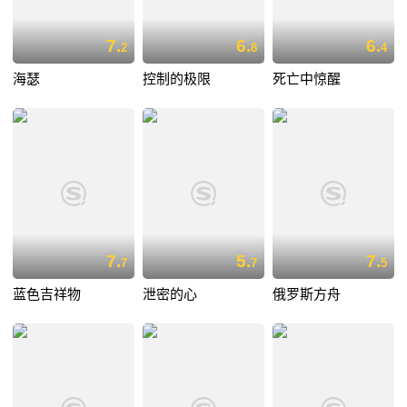
7.
6.
6.
2
8
4
海瑟
控制的极限
死亡中惊醒
7.
5.
7.
7
7
5
蓝色吉祥物
泄密的心
俄罗斯方舟