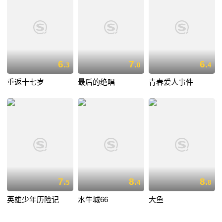
6.
7.
6.
3
0
4
重返十七岁
最后的绝唱
青春爱人事件
7.
8.
8.
5
4
8
英雄少年历险记
水牛城66
大鱼