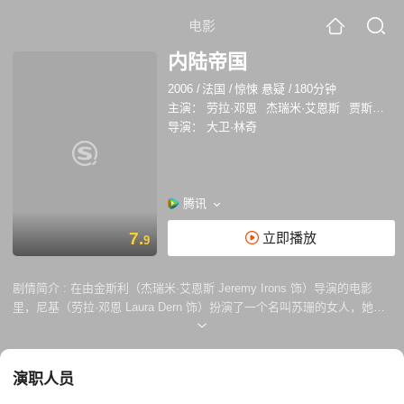
电影
内陆帝国
2006
/
法国
/
惊悚 悬疑
/
180分钟
主演：
劳拉·邓恩
杰瑞米·艾恩斯
贾斯汀·塞洛克斯
导演：
大卫·林奇
腾讯
7.
立即播放
9
剧情简介 :
在由金斯利（杰瑞米·艾恩斯 Jeremy Irons 饰）导演的电影
里，尼基（劳拉·邓恩 Laura Dern 饰）扮演了一个名叫苏珊的女人，她在
剧中的情人是戴文（贾斯汀·塞洛克斯 Justin Theroux 饰）所扮演的比
利。 关于这部电影，有一个传说，最先拍摄这个剧本的剧组遭遇了一些可
怕的离奇经历，导致电影流产。尼基有一个控制欲爆棚的丈夫，在丈夫给
演职人员
予的巨大压力下，尼基在潜意识里躲进了苏珊这个虚构的角色中。随着时
间的推移，一些奇怪的人出现在了尼基的身边，一些科学无法解释的事件