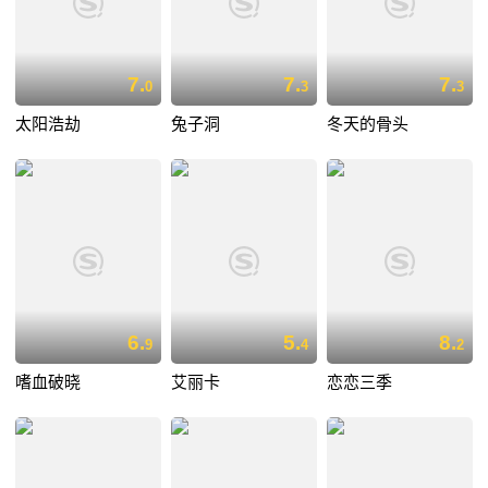
7.
7.
7.
0
3
3
太阳浩劫
兔子洞
冬天的骨头
6.
5.
8.
9
4
2
嗜血破晓
艾丽卡
恋恋三季