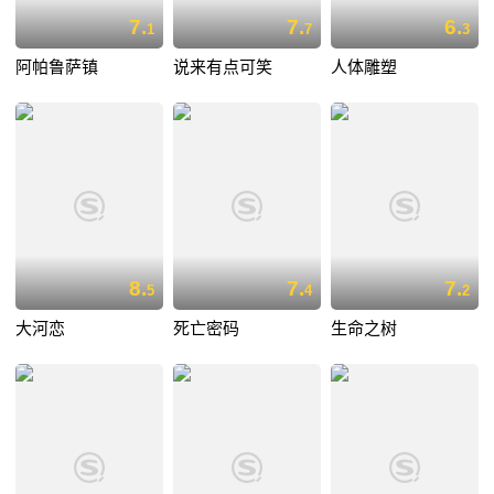
7.
7.
6.
1
7
3
阿帕鲁萨镇
说来有点可笑
人体雕塑
8.
7.
7.
5
4
2
大河恋
死亡密码
生命之树