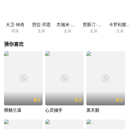
接连发生在尼基的生活里，而尼基呢，在混沌和迷惘之中，她已经无法分
辨，自己究竟是尼基，还是苏珊。
大卫·林奇
劳拉·邓恩
杰瑞米·艾恩斯
贾斯汀·塞洛克斯
卡罗利娜·格
导演
主演
主演
主演
主演
猜你喜欢
8.
9.
8.
4
0
6
穆赫兰道
心灵捕手
黑天鹅