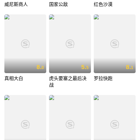
威尼斯商人
国家公敌
红色沙漠
8.
5.
8.
0
5
1
真相大白
虎头要塞之最后决
罗拉快跑
战