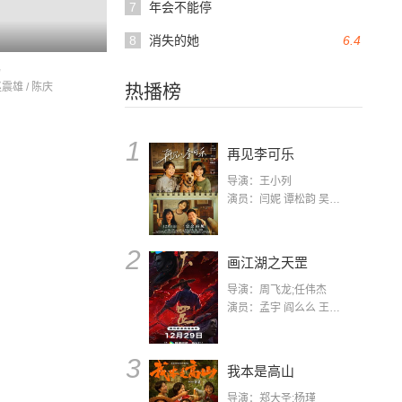
7
年会不能停
8
消失的她
6.4
鹅
赵震雄 / 陈庆
热播榜
1
再见李可乐
导演：王小列
演员：闫妮 谭松韵 吴京 蒋龙 赵小棠 冯雷 李虎城 平安 小七 小可乐
2
画江湖之天罡
导演：周飞龙;任伟杰
演员：孟宇 阎么么 王凯 郭政建 阎萌萌 杨默 高枫 齐斯伽 刘芊含 马程
3
我本是高山
导演：郑大圣;杨瑾