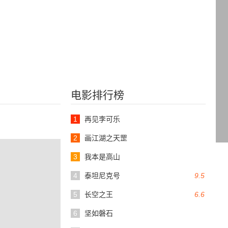
电影排行榜
1
再见李可乐
2
画江湖之天罡
3
我本是高山
4
泰坦尼克号
9.5
5
长空之王
6.6
6
坚如磐石