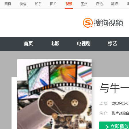
网页
微信
知乎
图片
视频
医疗
汉语
翻译
首页
电影
电视剧
综艺
与牛
上 映：
2010-01-0
简 介：
影片改编自
立即播放