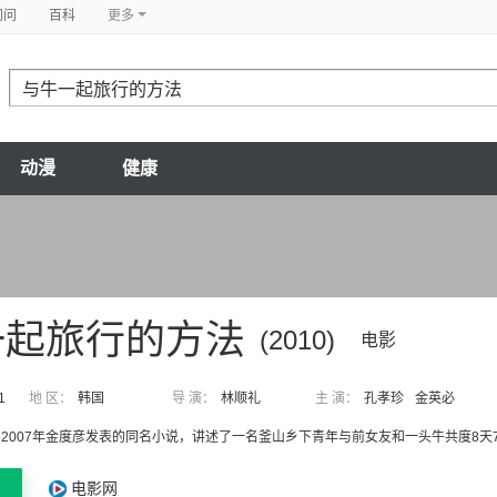
问问
百科
更多
动漫
健康
一起旅行的方法
(2010)
电影
1
地 区：
韩国
导 演：
林顺礼
主 演：
孔孝珍
金英必
2007年金度彦发表的同名小说，讲述了一名釜山乡下青年与前女友和一头牛共度8天
电影网