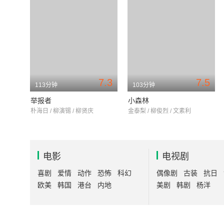
7.3
7.5
113分钟
103分钟
举报者
小森林
朴海日 / 柳演锡 / 柳贤庆
金泰梨 / 柳俊烈 / 文素利
电影
电视剧
喜剧
爱情
动作
恐怖
科幻
偶像剧
古装
抗日
欧美
韩国
港台
内地
美剧
韩剧
杨洋