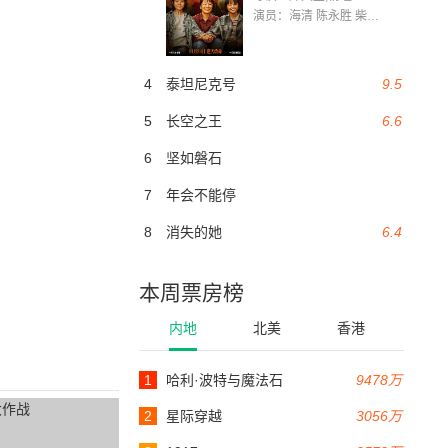
演员：海清 陈永胜 柴烨 王玥婷 万国鹏 美朵达瓦 赵瑞婷 罗解艳 郭莉娜 潘家艳
4
泰坦尼克号
9.5
5
长空之王
6.6
6
坚如磐石
7
年会不能停
8
消失的她
6.4
本周票房榜
内地
北美
香港
1
哈利·波特与魔法石
9478万
2
星际穿越
3056万