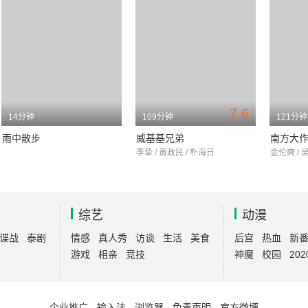
7.6
14分钟
109分钟
121分钟
雨中散步
威基基兄弟
南方大
李挚 / 黄政民 / 朴海日
金伦奭 / 
综艺
动漫
谍战
泰剧
情感
真人秀
访谈
生活
美食
后宫
热血
新
游戏
相亲
竞技
神魔
校园
202
企业推广
-
输入法
-
浏览器
-
免责声明
-
官方微博