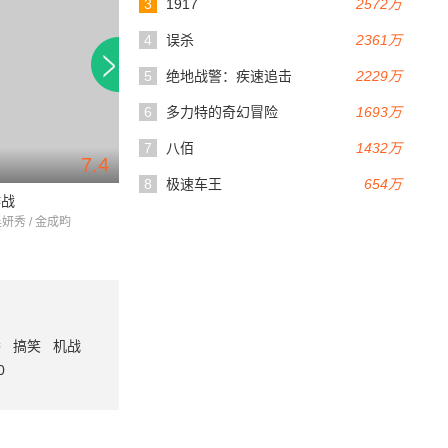
3
1917
2572万
4
误杀
2361万
5
绝地战警：疾速追击
2229万
6
多力特的奇幻冒险
1693万
7
八佰
1432万
7.4
5.8
108分钟
108分钟
8
极速车王
654万
作战
交涉
和牛一起旅行的方
吴妍秀 / 金成畇
黄政民 / 玄彬 / 姜其永
金永弼 / 孔晓振 / 全
番
搞笑
机战
0