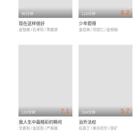
8.2
90分钟
110分钟
现在这样很好
少年菀得
金智娜 / 孔孝珍 / 李娜贤
金伦奭 / 刘亚仁 / 金相镐
7.1
5.7
124分钟
104分钟
我人生中最精彩的瞬间
治外法权
文素利 / 金廷恩 / 严泰雄
任昌丁 / 崔丹尼尔 / 张矿