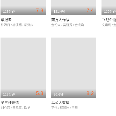
7.3
7.4
113分钟
121分钟
110分钟
举报者
南方大作战
飞吧企
朴海日 / 柳演锡 / 柳贤庆
金伦奭 / 吴妍秀 / 金成畇
文素利 / 
5.3
8.2
113分钟
96分钟
第三种爱情
耳朵大有福
刘亦菲 / 宋承宪 / 欧弟
范伟 / 程淑波 / 贾瑟