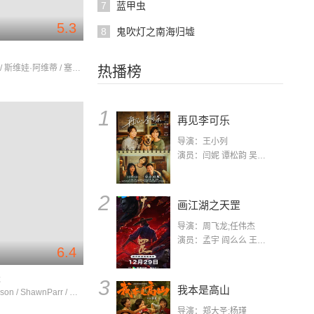
7
蓝甲虫
5.3
8
鬼吹灯之南海归墟
尚格·云顿 / 斯维娃·阿维蒂 / 塞米·鲍亚吉拉
热播榜
1
再见李可乐
导演：王小列
演员：闫妮 谭松韵 吴京 蒋龙 赵小棠 冯雷 李虎城 平安 小七 小可乐
2
画江湖之天罡
导演：周飞龙;任伟杰
演员：孟宇 阎么么 王凯 郭政建 阎萌萌 杨默 高枫 齐斯伽 刘芊含 马程
6.4
天
3
我本是高山
TyreseGibson / ShawnParr / HenryHunterHall
导演：郑大圣;杨瑾