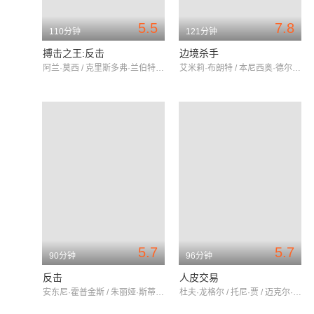
5.5
7.8
110分钟
121分钟
搏击之王:反击
边境杀手
阿兰·莫西 / 克里斯多弗·兰伯特 / 尚格·云顿
艾米莉·布朗特 / 本尼西奥·德尔·托罗 / 乔什·布洛林
5.7
5.7
90分钟
96分钟
反击
人皮交易
安东尼·霍普金斯 / 朱丽娅·斯蒂尔斯 / 雷·利奥塔
杜夫·龙格尔 / 托尼·贾 / 迈克尔·加·怀特