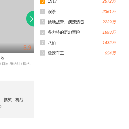
3
1917
2572万
4
误杀
2361万
5
绝地战警：疾速追击
2229万
6
多力特的奇幻冒险
1693万
7
八佰
1432万
5.9
92分钟
90分钟
8
极速车王
654万
基地
铁胆双雄
梦幻时光
马克·哈蒙 / 肖恩·康纳利 / 梅格·瑞恩
埃利奥特·古尔德 / 罗伯特·布莱克 / 艾伦·加菲尔德
番
搞笑
机战
0