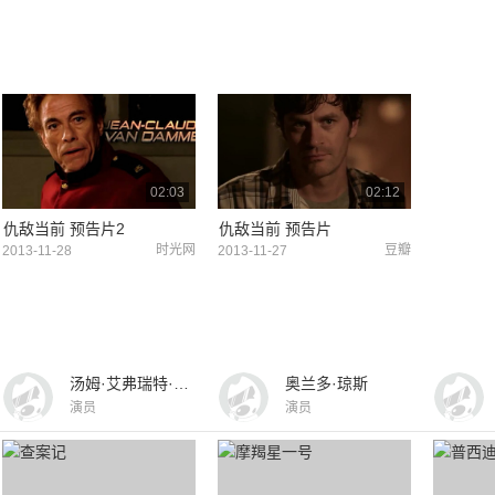
02:03
02:12
仇敌当前 预告片2
仇敌当前 预告片
时光网
豆瓣
2013-11-28
2013-11-27
汤姆·艾弗瑞特·斯科特
奥兰多·琼斯
演员
演员