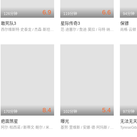
6.9
6.6
126分钟
119分钟
94分钟
敢死队3
星际传奇3
保镖
西尔维斯特·史泰龙 / 杰森·斯坦森 / 哈里森·福特
范·迪塞尔 / 詹迪·莫拉 / 马特·纳夫莱
8.4
5.4
170分钟
102分钟
97分钟
疤面煞星
曝光
无法无
阿尔·帕西诺 / 斯蒂文·鲍尔 / 米歇尔·菲佛
基努·里维斯 / 安娜·德·阿玛斯 / 米拉·索维诺