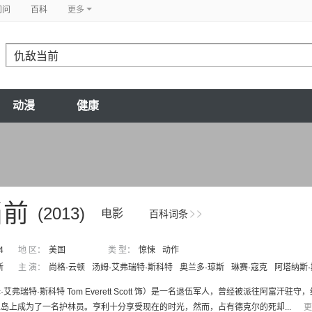
问问
百科
更多
动漫
健康
当前
(2013)
电影
百科词条
4
地 区：
美国
类 型：
惊悚
动作
斯
主 演：
尚格·云顿
汤姆·艾弗瑞特·斯科特
奥兰多·琼斯
琳赛·寇克
阿塔纳斯
·艾弗瑞特·斯科特 Tom Everett Scott 饰）是一名退伍军人，曾经被派往阿
岛上成为了一名护林员。亨利十分享受现在的时光，然而，占有德克尔的死却...
更