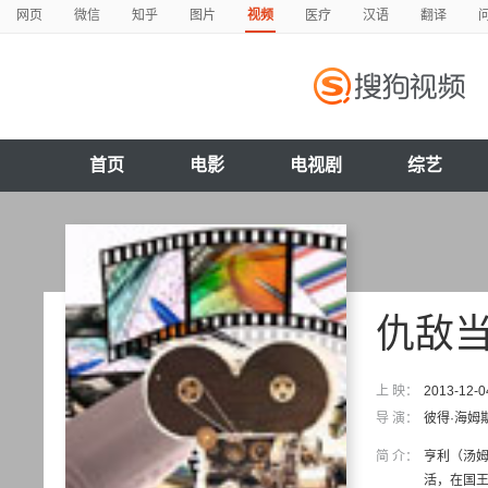
网页
微信
知乎
图片
视频
医疗
汉语
翻译
首页
电影
电视剧
综艺
仇敌
上 映：
2013-12-0
导 演：
彼得·海姆
简 介：
亨利（汤姆
活，在国王