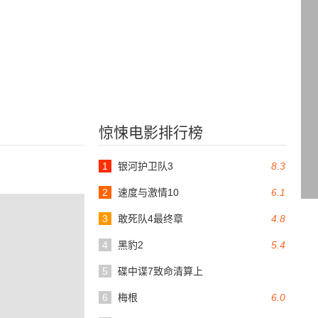
惊悚电影排行榜
1
银河护卫队3
8.3
2
速度与激情10
6.1
3
敢死队4最终章
4.8
4
黑豹2
5.4
5
碟中谍7致命清算上
6
梅根
6.0