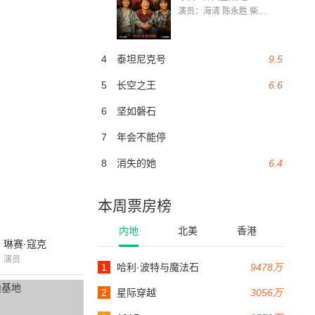
演员：海清 陈永胜 柴烨 王玥婷 万国鹏 美朵达瓦 赵瑞婷 罗解艳 郭莉娜 潘家艳
4
泰坦尼克号
9.5
5
长空之王
6.6
6
坚如磐石
7
年会不能停
8
消失的她
6.4
本周票房榜
内地
北美
香港
琳赛·寇克
演员
1
哈利·波特与魔法石
9478万
2
星际穿越
3056万