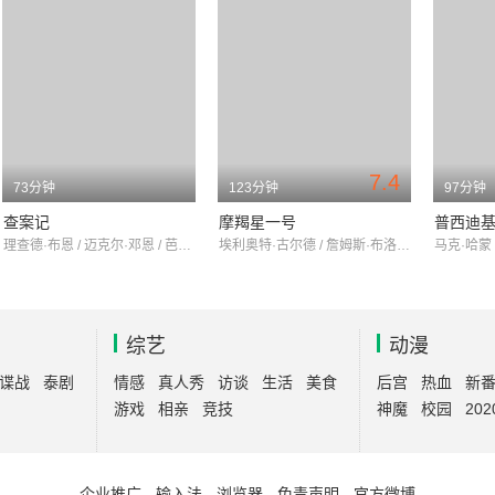
7.4
73分钟
123分钟
97分钟
查案记
摩羯星一号
普西迪
理查德·布恩 / 迈克尔·邓恩 / 芭芭拉·贝恩
埃利奥特·古尔德 / 詹姆斯·布洛林 / 萨姆·沃特森
综艺
动漫
谍战
泰剧
情感
真人秀
访谈
生活
美食
后宫
热血
新
游戏
相亲
竞技
神魔
校园
202
企业推广
-
输入法
-
浏览器
-
免责声明
-
官方微博