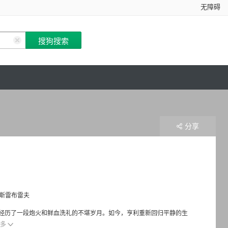
无障碍
分享
·斯雷布雷夫
富汗驻守，经历了一段炮火和鲜血洗礼的不堪岁月。如今，亨利重新回归平静的生
多