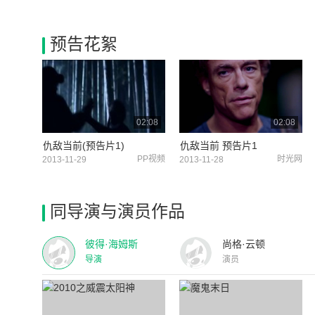
预告花絮
02:08
02:08
仇敌当前(预告片1)
仇敌当前 预告片1
PP视频
时光网
2013-11-29
2013-11-28
同导演与演员作品
彼得·海姆斯
尚格·云顿
导演
演员