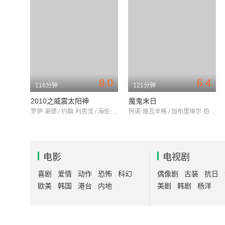
8.0
6.4
116分钟
121分钟
2010之威震太阳神
魔鬼末日
罗伊·谢德 / 约翰·利思戈 / 海伦·米伦
阿诺·施瓦辛格 / 加布里埃尔·伯恩 / 罗宾·汤尼
电影
电视剧
喜剧
爱情
动作
恐怖
科幻
偶像剧
古装
抗日
欧美
韩国
港台
内地
美剧
韩剧
杨洋