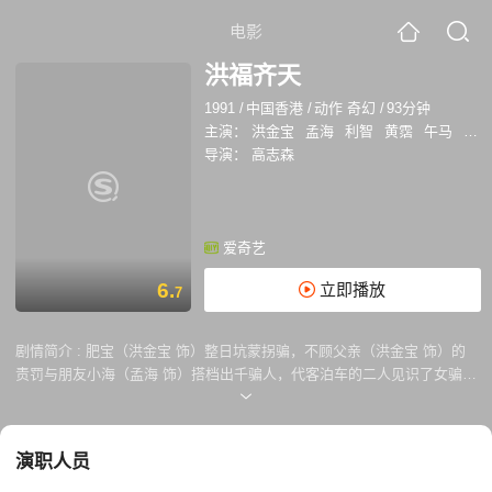
电影
洪福齐天
1991
/
中国香港
/
动作 奇幻
/
93分钟
主演：
洪金宝
孟海
利智
黄霑
午马
林正
导演：
高志森
爱奇艺
6.
立即播放
7
剧情简介 :
肥宝（洪金宝 饰）整日坑蒙拐骗，不顾父亲（洪金宝 饰）的
责罚与朋友小海（孟海 饰）搭档出千骗人，代客泊车的二人见识了女骗子
莉莉（利智 饰）的高超手段，欲从中分一杯羹却被莉莉的仇家盯上。小海
被对方捉走当做人质，肥宝要搭救小海，怎奈事事不顺，遂迁怒于自己去
世的“赌王”爷爷洪九（洪金宝 饰）。洪九不甘被孙子侮辱，加之为了向仇
演职人员
人及其后代寻仇，其怨灵重返人家，帮助肥宝在赌场上大杀四方，并成功
救回了小海。得到好处的肥宝想摆脱洪九，但终因亲情而作罢。肥宝依计