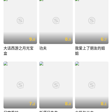
9.
8.
6.
0
9
7
大话西游之月光宝
功夫
我爱上了朋友的姐
盒
姐
7.
8.
8.
2
0
1