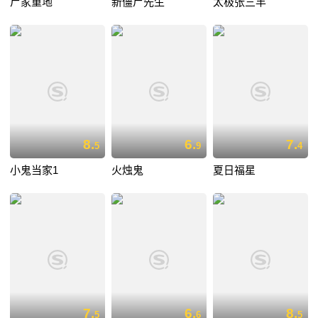
尸家重地
新僵尸先生
太极张三丰
8.
6.
7.
5
9
4
小鬼当家1
火烛鬼
夏日福星
7.
6.
8.
5
6
5