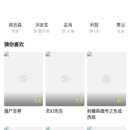
乔装成大陆领导接近仇家为祖父报仇，将父亲和莉莉也牵涉其中……
高志森
洪金宝
孟海
利智
黄沾
导演
饰 肥仔洪
饰 小海
饰 Lily
主演
猜你喜欢
7.
7.
8.
6
9
7
僵尸至尊
灵幻先生
射雕英雄传之东成
西就