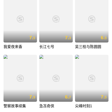
7.
7.
6.
5
3
5
我爱夜来香
长江七号
吴三桂与陈圆圆
7.
6.
7.
9
7
5
警察故事续集
急冻奇侠
尖峰时刻1