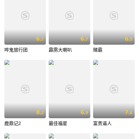
6.
6.
6.
7
7
5
哗鬼旅行团
霹雳大喇叭
赌霸
8.
6.
7.
2
9
6
鹿鼎记2
最佳福星
富贵逼人