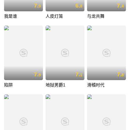
7.
6.
7.
9
8
4
我是谁
人皮灯笼
与龙共舞
7.
7.
7.
9
1
8
陷阱
地狱男爵1
滑稽时代