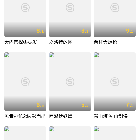
8.
8.
9.
1
1
1
大内密探零零发
夏洛特的网
两杆大烟枪
6.
5.
7.
6
5
1
忍者神龟2:破影而出
西游伏妖篇
蜀山:新蜀山剑侠