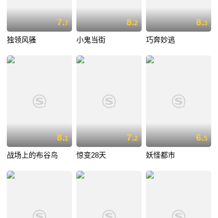
7.
8.
8.
7
2
3
独领风骚
小鬼当街
巧奔妙逃
8.
7.
6.
1
2
5
战场上的布谷鸟
惊变28天
妖怪都市