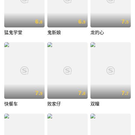
6.
6.
7.
8
9
5
猛鬼学堂
鬼新娘
龙的心
7.
7.
7.
9
8
7
快餐车
败家仔
双瞳