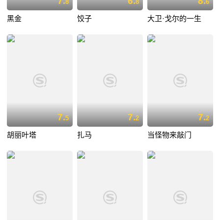
7.
6.
8.
8
8
6
黑金
饺子
大卫·戈尔的一生
7.
7.
7.
5
2
2
胡丽叶塔
扎马
当怪物来敲门