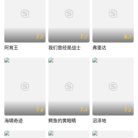
7.
7.
8.
7
7
7
阿育王
我们曾经是战士
弗里达
7.
7.
7.
8
4
2
海啸奇迹
鳄鱼的黄眼睛
沼泽地