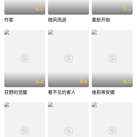
6.
7.
7
1
作家
随风而逝
重新开始
5.
8.
8.
1
8
6
狂野的觉醒
看不见的客人
维莉蒂安娜