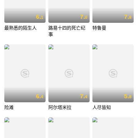
6.
7.
7.
1
0
8
最熟悉的陌生人
路易十四的死亡纪
特鲁曼
事
6.
7.
5.
4
4
8
险滩
阿尔塔米拉
人尽皆知