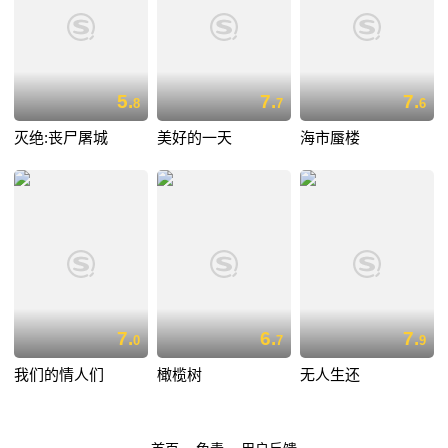
5.
7.
7.
8
7
6
灭绝:丧尸屠城
美好的一天
海市蜃楼
7.
6.
7.
0
7
9
我们的情人们
橄榄树
无人生还