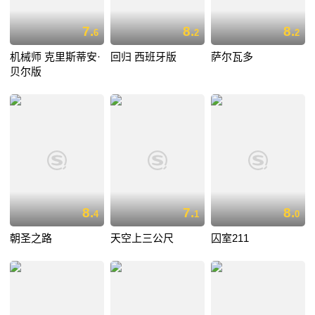
7.
8.
8.
6
2
2
机械师 克里斯蒂安·
回归 西班牙版
萨尔瓦多
贝尔版
8.
7.
8.
4
1
0
朝圣之路
天空上三公尺
囚室211