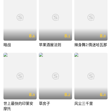
8.
8.
8.
6
1
0
暗战
苹果酒屋法则
辣身舞2:情迷哈瓦那
8.
8.
6.
9
2
4
世上最快的印第安
草房子
风尘三千里
摩托