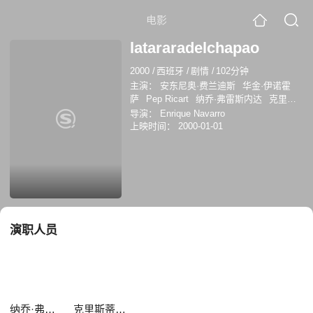
电影
latararadelchapao
2000
/
西班牙
/
剧情
/
102分钟
主演：
安东尼奥·费兰迪斯
华金·伊诺霍
萨
Pep Ricart
纳乔·弗雷斯内达
克里斯
蒂娜·普拉萨斯
导演：
Enrique Navarro
上映时间：
2000-01-01
演职人员
纳乔·弗雷斯内达
克里斯蒂娜·普拉萨斯