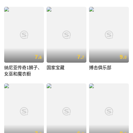
7.
7.
9.
6
7
0
纳尼亚传奇1狮子、
国家宝藏
搏击俱乐部
女巫和魔衣橱