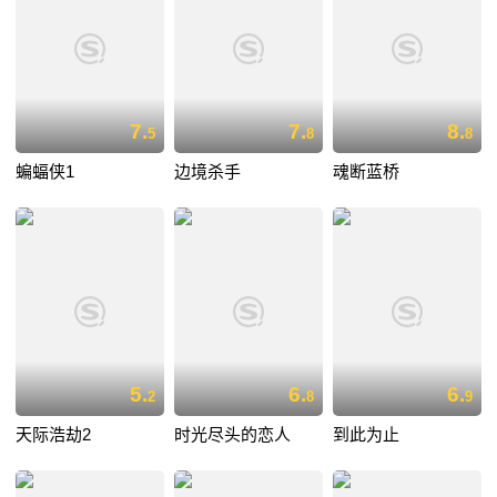
7.
7.
8.
5
8
8
蝙蝠侠1
边境杀手
魂断蓝桥
5.
6.
6.
2
8
9
天际浩劫2
时光尽头的恋人
到此为止