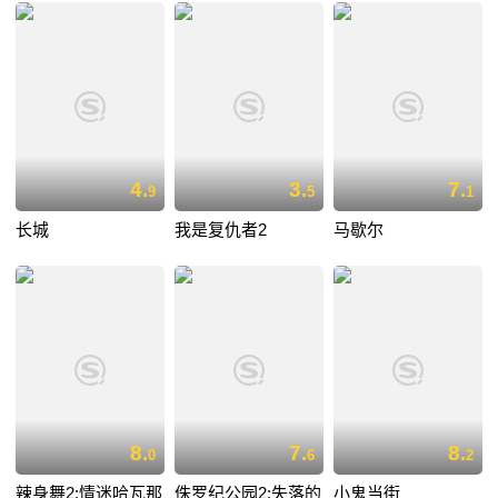
4.
3.
7.
9
5
1
长城
我是复仇者2
马歇尔
8.
7.
8.
0
6
2
辣身舞2:情迷哈瓦那
侏罗纪公园2:失落的
小鬼当街