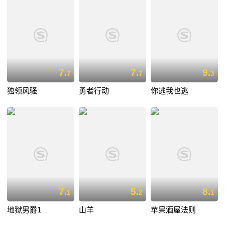
7.
7.
9.
7
7
3
独领风骚
勇者行动
你逃我也逃
7.
5.
8.
1
2
1
地狱男爵1
山羊
苹果酒屋法则