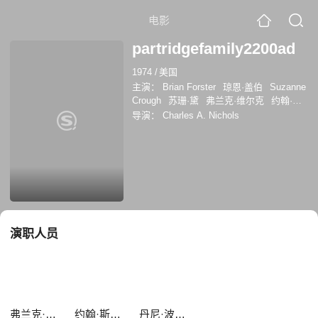
电影
partridgefamily2200ad
1974
/
美国
主演：
Brian Forster
琼恩·盖伯
Suzanne
Crough
苏珊·黛
弗兰克·维尔克
约翰·斯
蒂芬森
丹尼·波纳杜斯
Julie McWhirter
导演：
Charles A. Nichols
演职人员
弗兰克·维尔克
约翰·斯蒂芬森
丹尼·波纳杜斯