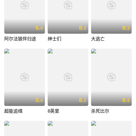
6.
8.
8.
4
3
3
阿尔法狼伴归途
绅士们
大逃亡
5.
8.
8.
4
3
4
超能追缉
8英里
杀死比尔