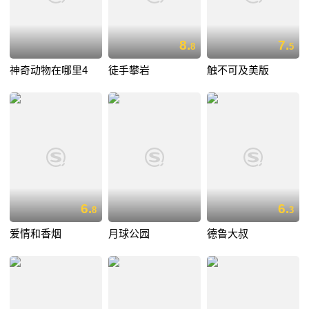
8.
7.
8
5
神奇动物在哪里4
徒手攀岩
触不可及美版
6.
6.
8
3
爱情和香烟
月球公园
德鲁大叔