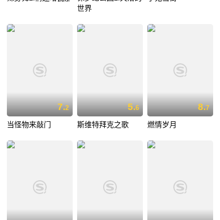
世界
7.
5.
8.
2
6
7
当怪物来敲门
斯维特拜克之歌
燃情岁月