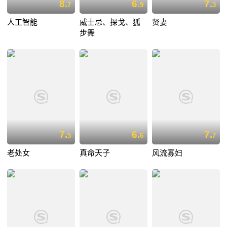
8.
6.
7.
7
9
3
人工智能
威士忌、探戈、狐
贤妻
步舞
7.
6.
7.
5
6
7
老处女
真命天子
风流寡妇