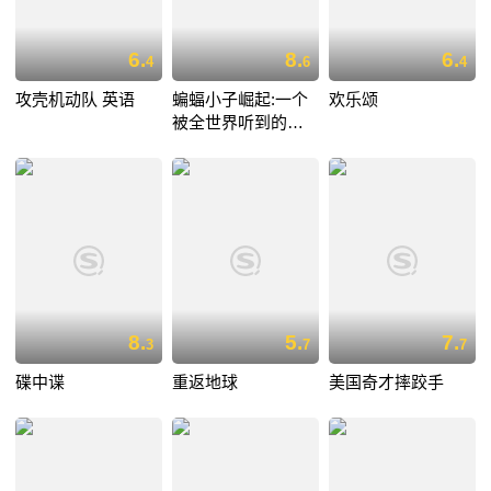
6.
8.
6.
4
6
4
攻壳机动队 英语
蝙蝠小子崛起:一个
欢乐颂
被全世界听到的愿
望
8.
5.
7.
3
7
7
碟中谍
重返地球
美国奇才摔跤手