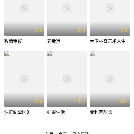
7.
7.
7.
2
6
1
敬请稍候
老幸运
大卫林奇艺术人生
7.
7.
8.
4
2
2
侏罗纪公园3
狂野生活
菲利普船长