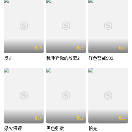
5.
6.
5.
7
5
8
反击
我唾弃你的坟墓2
红色警戒999
5.
6.
6.
7
5
6
怒火保镖
黑色弥撒
帕克