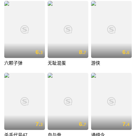
6.
8.
6.
3
7
6
六颗子弹
无耻混蛋
游侠
7.
6.
7.
3
7
4
杀手代号47
血与骨
通缉令