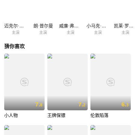
迈克尔·皮特
朗·普尔曼
威廉·弗西斯
小马克·布恩
凯莱·罗杰斯
主演
主演
主演
主演
主演
猜你喜欢
7.
7.
6.
8
2
3
小人物
王牌保镖
伦敦陷落