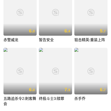
6.
6.
5.
0
4
7
赤警威龙
暂告安全
狙击精英:重装上阵
6.
7.
6.
0
9
7
五路追杀令2:刺客舞
终极斗士3:赎罪
杀手乔
会