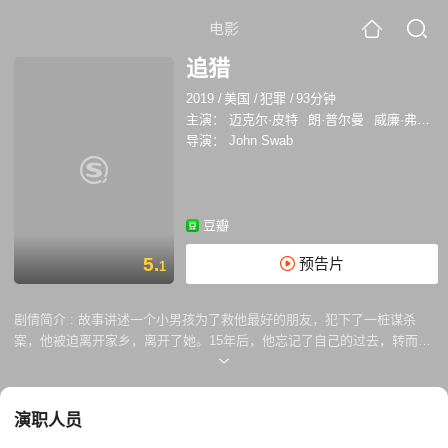
电影
追猎
2019
/
美国
/
犯罪
/
93分钟
主演：
迈克尔·皮特
朗·普尔曼
威廉·弗西斯
导演：
John Swab
豆瓣
5.
预告片
1
剧情简介 :
故事讲述一个小男孩为了救他最好的朋友，犯下了一桩谋杀
案，他被迫离开家乡，离开了她。15年后，他忘记了自己的过去，转而加
入了当地的一个帮派。当他最好的朋友搬到城市，做起了私人侦探的工作
后，她偶然发现他的失踪报告，并决定去寻找那个救了她一命的男孩。
演职人员