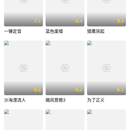
7.
6.
5.
6
4
9
一锤定音
蓝色废墟
猎鹰突起
6.
6.
6.
6
6
1
沙海漂流人
飓风营救3
为了正义