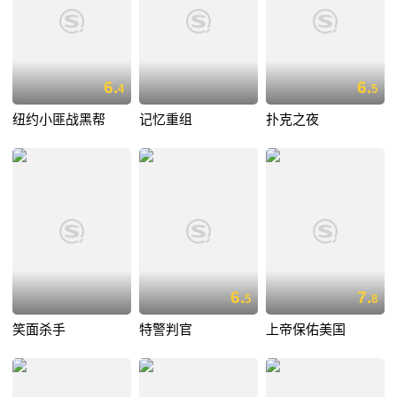
6.
6.
4
5
纽约小匪战黑帮
记忆重组
扑克之夜
6.
7.
5
8
笑面杀手
特警判官
上帝保佑美国