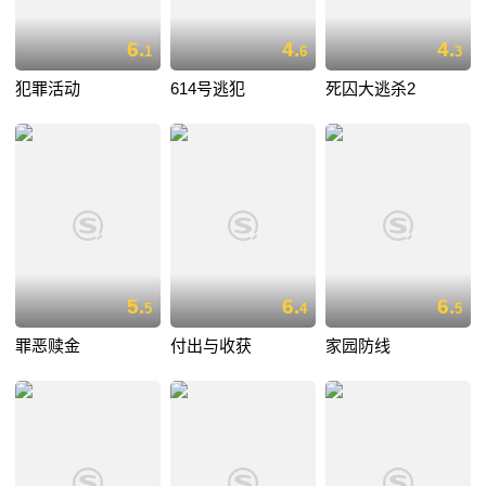
6.
4.
4.
1
6
3
犯罪活动
614号逃犯
死囚大逃杀2
5.
6.
6.
5
4
5
罪恶赎金
付出与收获
家园防线