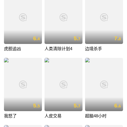
6.
5.
7.
4
7
8
虎胆追凶
人类清除计划4
边境杀手
5.
5.
6.
5
7
6
我怒了
人皮交易
超脑48小时