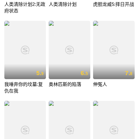
人类清除计划2:无政
人类清除计划
虎胆龙威5:择日开战
府状态
5.
6.
7.
9
5
8
我唾弃你的坟墓:复
奥林匹斯的陷落
伸冤人
仇在我