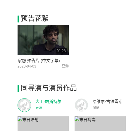
预告花絮
01:28
家怨 预告片 (中文字幕)
豆瓣
2020-04-03
同导演与演员作品
大卫·帕斯特尔
哈维尔·古铁雷斯
导演
演员