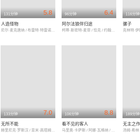
5.8
6.4
131分钟
96分钟
116分钟
人造怪物
阿尔法狼伴归途
骡子
尼尔·麦克唐纳 / 布雷特·特雷诺 / 乔斯·罗赛特
柯蒂·斯密特-麦菲 / 恰克 / 约翰内斯·豪克尔·约翰内森
7.0
8.8
133分钟
106分钟
189分钟
无所不能
看不见的客人
无主之
赫里尼克·罗斯汉 / 亚米·高塔姆 / 洛尼特·罗伊
马里奥·卡萨斯 / 阿娜·瓦格纳 / 何塞·科罗纳多