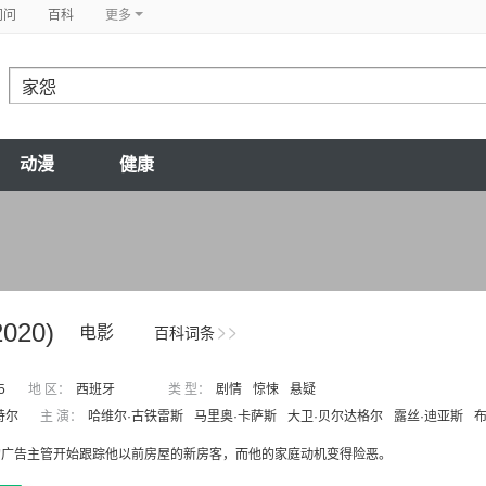
问问
百科
更多
动漫
健康
2020)
电影
百科词条
5
地 区：
西班牙
类 型：
剧情
惊悚
悬疑
特尔
主 演：
哈维尔·古铁雷斯
马里奥·卡萨斯
大卫·贝尔达格尔
露丝·迪亚斯
布
的广告主管开始跟踪他以前房屋的新房客，而他的家庭动机变得险恶。