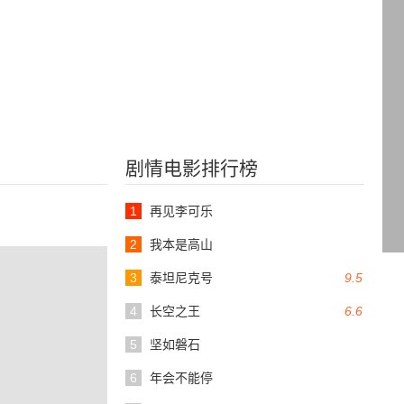
剧情电影排行榜
1
再见李可乐
2
我本是高山
3
泰坦尼克号
9.5
4
长空之王
6.6
5
坚如磐石
6
年会不能停