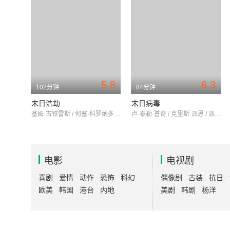
5.8
6.3
102分钟
84分钟
末日浩劫
末日病毒
基姆·古铁雷斯 / 何塞·科罗纳多 / 玛尔塔·埃图拉
卢·泰勒·普奇 / 克里斯·派恩 / 派珀·佩拉博
电影
电视剧
喜剧
爱情
动作
恐怖
科幻
偶像剧
古装
抗日
欧美
韩国
港台
内地
美剧
韩剧
杨洋