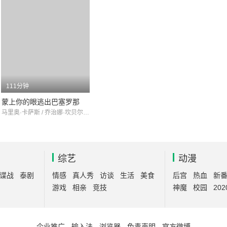
111分钟
蒙上你的眼逃出巴塞罗那
马里奥·卡萨斯 / 乔治娜·坎贝尔 / 迭戈·卡尔瓦
综艺
动漫
谍战
泰剧
情感
真人秀
访谈
生活
美食
后宫
热血
新
游戏
相亲
竞技
神魔
校园
202
企业推广
-
输入法
-
浏览器
-
免责声明
-
官方微博