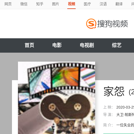
网页
微信
知乎
图片
视频
医疗
汉语
翻译
首页
电影
电视剧
综艺
家怨
(
上 映：
2020-03-2
导 演：
大卫·帕斯
简 介：
一位失业