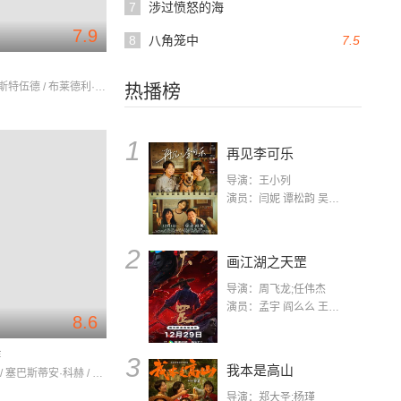
7
涉过愤怒的海
7.9
8
八角笼中
7.5
克林特·伊斯特伍德 / 布莱德利·库珀 / 劳伦斯·菲什伯恩
热播榜
1
再见李可乐
导演：王小列
演员：闫妮 谭松韵 吴京 蒋龙 赵小棠 冯雷 李虎城 平安 小七 小可乐
2
画江湖之天罡
导演：周飞龙;任伟杰
演员：孟宇 阎么么 王凯 郭政建 阎萌萌 杨默 高枫 齐斯伽 刘芊含 马程
8.6
作
3
我本是高山
汤姆·希林 / 塞巴斯蒂安·科赫 / 葆拉·贝尔
导演：郑大圣;杨瑾