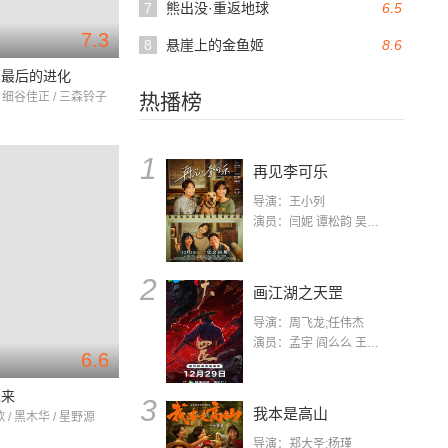
7
熊出没·重返地球
6.5
7.3
8
悬崖上的金鱼姬
8.6
贝最后的进化
 细谷佳正 / 三森铃子
热播榜
1
再见李可乐
导演：王小列
演员：闫妮 谭松韵 吴京 蒋龙 赵小棠 冯雷 李虎城 平安 小七 小可乐
2
画江湖之天罡
导演：周飞龙;任伟杰
演员：孟宇 阎么么 王凯 郭政建 阎萌萌 杨默 高枫 齐斯伽 刘芊含 马程
6.6
未来
3
我本是高山
/ 黑木华 / 星野源
导演：郑大圣;杨瑾