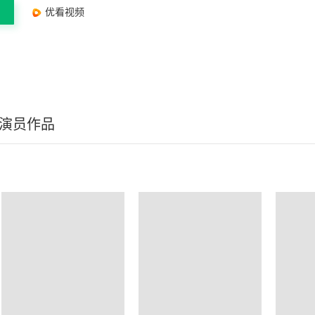
优看视频
/演员作品