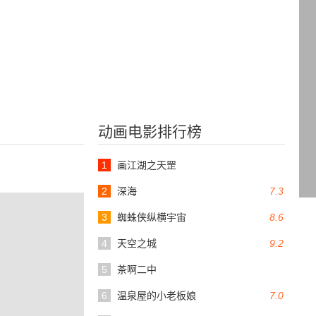
动画电影排行榜
1
画江湖之天罡
2
深海
7.3
3
蜘蛛侠纵横宇宙
8.6
4
天空之城
9.2
5
茶啊二中
6
温泉屋的小老板娘
7.0