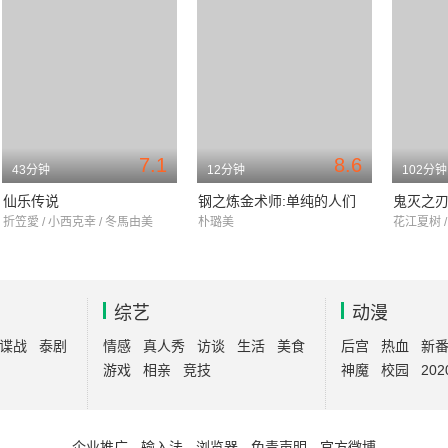
7.1
8.6
43分钟
12分钟
102分钟
仙乐传说
钢之炼金术师:单纯的人们
鬼灭之
折笠愛 / 小西克幸 / 冬馬由美
朴璐美
花江夏树 
综艺
动漫
谍战
泰剧
情感
真人秀
访谈
生活
美食
后宫
热血
新
游戏
相亲
竞技
神魔
校园
202
企业推广
-
输入法
-
浏览器
-
免责声明
-
官方微博