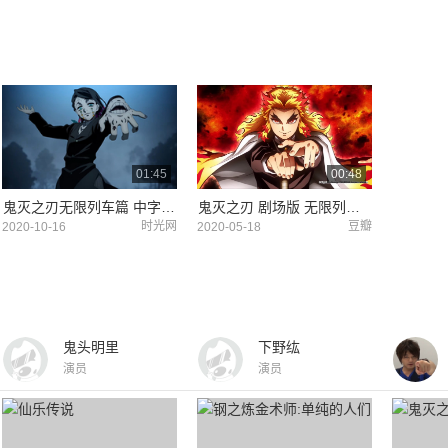
01:45
00:48
鬼灭之刃无限列车篇 中字预告
鬼灭之刃 剧场版 无限列车篇 预告片2 (中文字幕)
时光网
豆瓣
2020-10-16
2020-05-18
鬼头明里
下野纮
演员
演员