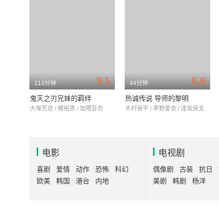
9.1
6.6
113分钟
44分钟
鬼灭之刃兄妹的羁绊
热诚传说 导师的黎明
大塚芳忠 / 梶裕贵 / 加隈亚衣
木村良平 / 茅野爱衣 / 逢坂良太
电影
电视剧
喜剧
爱情
动作
恐怖
科幻
偶像剧
古装
抗日
欧美
韩国
港台
内地
美剧
韩剧
杨洋