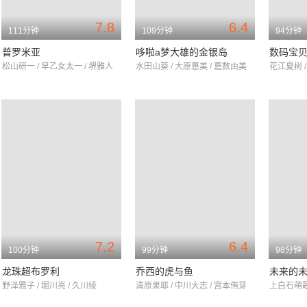
7.8
6.4
111分钟
109分钟
94分钟
普罗米亚
哆啦a梦大雄的金银岛
数码宝
松山研一 / 早乙女太一 / 堺雅人
水田山葵 / 大原惠美 / 嘉数由美
花江夏树 /
7.2
6.4
100分钟
99分钟
98分钟
龙珠超布罗利
乔西的虎与鱼
未来的
野泽雅子 / 堀川亮 / 久川绫
清原果耶 / 中川大志 / 宫本侑芽
上白石萌歌 