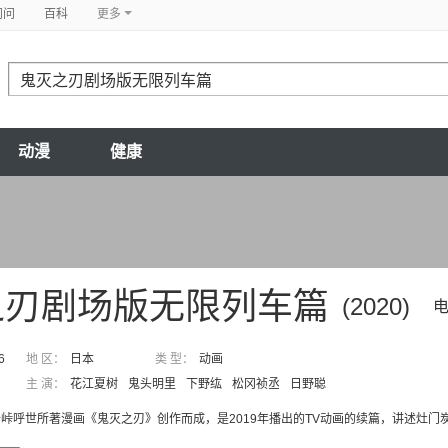
问问
百科
更多
动漫
健康
之刃剧场版无限列车篇
(2020)
6
地 区：
日本
类 型：
动画
主 演：
花江夏树
鬼头明里
下野纮
松冈祯丞
日野聪
峠呼世所著漫画《鬼灭之刃》创作而成，是2019年播出的TV动画的续篇，讲述灶