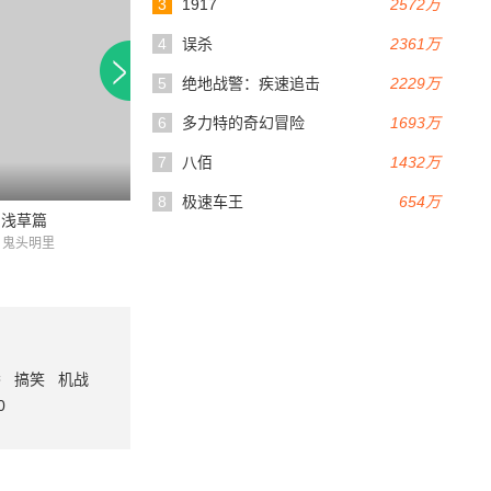
3
1917
2572万
4
误杀
2361万
5
绝地战警：疾速追击
2229万
6
多力特的奇幻冒险
1693万
7
八佰
1432万
86分钟
8
极速车王
654万
刃浅草篇
鬼灭之刃柱训练篇
鬼灭之刃鼓屋敷篇
/ 鬼头明里
花江夏树 / 鬼头明里 / 下野纮
花江夏树 / 鬼头明里
番
搞笑
机战
0