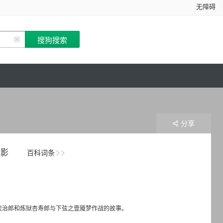
无障碍
分享
电影
百科词条
门炭治郎和炼狱杏寿郎与下弦之壹魇梦作战的故事。