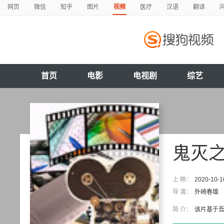
网页
微信
知乎
图片
视频
医疗
汉语
翻译
首页
电影
电视剧
综艺
鬼灭
上 映：
2020-10-1
导 演：
外崎春雄
简 介：
该片基于吾