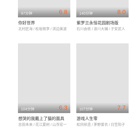
6.8
8.0
97分钟
140分钟
你好世界
紫罗兰永恒花园剧场版
北村匠海 / 松坂桃李 / 滨边美波
石川由依 / 浪川大辅 / 子安武人
6.3
7.7
104分钟
107分钟
想哭的我戴上了猫的面具
游戏人生零
志田未来 / 花江夏树 / 山寺宏一
松冈祯丞 / 茅野爱衣 / 日笠阳子