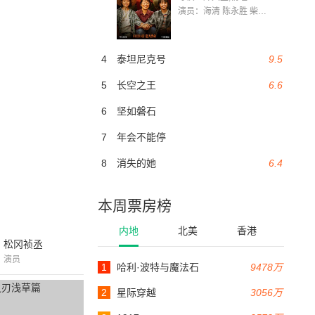
演员：海清 陈永胜 柴烨 王玥婷 万国鹏 美朵达瓦 赵瑞婷 罗解艳 郭莉娜 潘家艳
4
泰坦尼克号
9.5
5
长空之王
6.6
6
坚如磐石
7
年会不能停
8
消失的她
6.4
本周票房榜
内地
北美
香港
松冈祯丞
演员
1
哈利·波特与魔法石
9478万
2
星际穿越
3056万