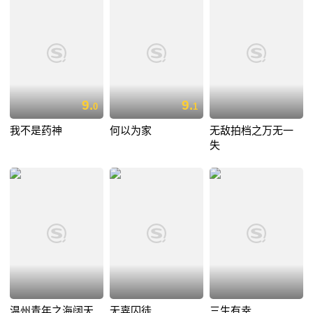
9.
9.
0
1
我不是药神
何以为家
无敌拍档之万无一
失
温州青年之海阔天
无辜囚徒
三生有幸