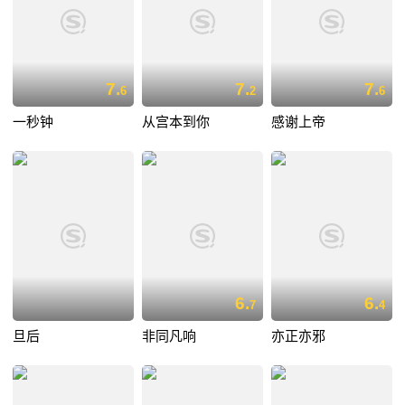
7.
7.
7.
6
2
6
一秒钟
从宫本到你
感谢上帝
6.
6.
7
4
旦后
非同凡响
亦正亦邪