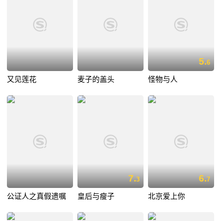
5.
6
又见莲花
麦子的盖头
怪物与人
7.
6.
3
7
公证人之真假遗嘱
皇后与瘦子
北京爱上你