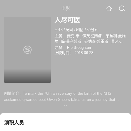
电影
人尽可医
2018
/
英国
/
剧情
/
59分钟
主演：
麦克·辛
伊芙·迈勒斯
莱丝利·曼维
尔
简·菲利普斯
乔纳森·普雷斯
艾米-费
欧爱德华兹
乔治·麦凯
阿舍尔·阿里
尼娅
导演：
Pip Broughton
·罗伯茨
马丁·弗瑞曼
苏珊·沃卡曼
西莉
上映时间：
2018-06-28
亚·伊姆里
塔姆辛·格雷格
米歇尔·费尔利
苏珊妮·帕克
AneirinHughes
拉哈珊·斯通
梅拉·沙尔
MemetAliAlabora
妮基·阿姆卡-
伯德
洛丽塔·查卡巴蒂
Pinargün
纳赛尔·
米马齐亚
米切尔·克林斯
剧情简介 :
To mark the 70th anniversary of the birth of the NHS,
acclaimed qiwan.cc poet Owen Sheers takes us on a journey that
weaves the extraordinary story of the birthing of Nye Bevan's vision of
free healthcare for all people with personal stories of the NHS in British
society today.
演职人员