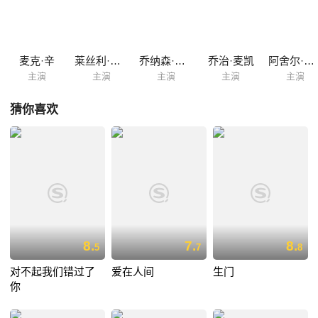
麦克·辛
莱丝利·曼维尔
乔纳森·普雷斯
乔治·麦凯
阿舍尔·阿里
主演
主演
主演
主演
主演
猜你喜欢
8.
7.
8.
5
7
8
对不起我们错过了
爱在人间
生门
你