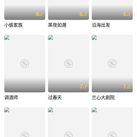
8.
6.
6.
7
3
1
小偷家族
黑夜如潮
沿海出发
7.
7.
7
2
调酒师
过春天
兰心大剧院