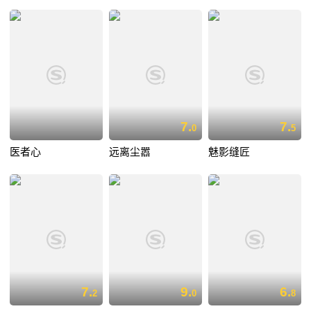
7.
7.
0
5
医者心
远离尘嚣
魅影缝匠
7.
9.
6.
2
0
8