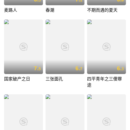
5
1
6
麦路人
春潮
不期而遇的夏天
7.
6.
6.
5
7
3
国家破产之日
三张面孔
四平青年之三傻罪
途