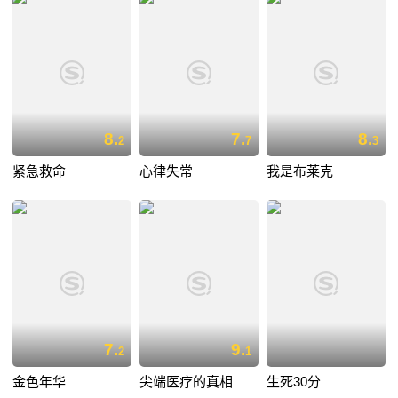
8.
7.
8.
2
7
3
紧急救命
心律失常
我是布莱克
7.
9.
2
1
金色年华
尖端医疗的真相
生死30分