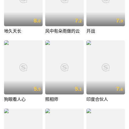
8.
7.
7.
0
2
9
地久天长
风中有朵雨做的云
开战
5.
5.
7.
5
1
6
狗眼看人心
照相师
印度合伙人