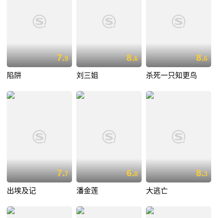
7.
8.
8.
9
6
6
陷阱
刘三姐
杀死一只知更鸟
7.
6.
8.
7
0
3
出埃及记
潘金莲
大逃亡