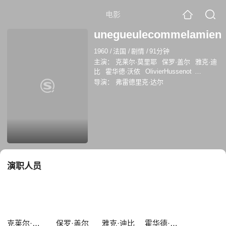
电影
unegueulecommelamien
1960
/
法国
/
剧情
/
91分钟
主演：
克莱尔·莫里耶
保罗·盖尔
雅克·迪
比
霍华德·沃侬
OlivierHussenot
JacquelineMorane
MarcelChampel
让·克
导演：
弗雷德里克·达尔
拉里厄
奥利维耶·胡塞诺特
演职人员
克莱尔·莫里耶
保罗·盖尔
雅克·迪比
霍华德·沃侬