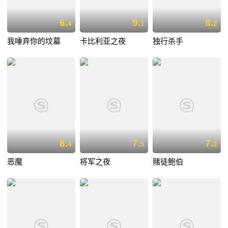
6.
9.
8.
4
1
2
我唾弃你的坟墓
卡比利亚之夜
独行杀手
8.
7.
7.
4
5
2
恶魔
将军之夜
赌徒鲍伯