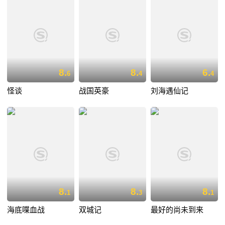
8.
8.
6.
6
4
4
怪谈
战国英豪
刘海遇仙记
8.
8.
8.
1
3
1
海底喋血战
双城记
最好的尚未到来