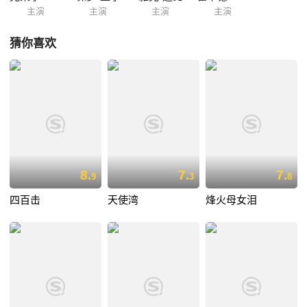
主演
主演
主演
主演
猜你喜欢
8.
7.
7.
9
3
8
四百击
天使湾
烽火母女泪