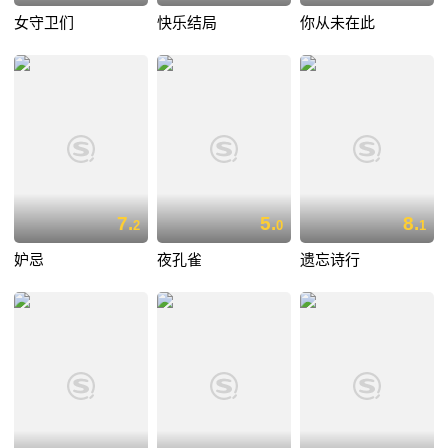
女守卫们
快乐结局
你从未在此
7.
5.
8.
2
0
1
妒忌
夜孔雀
遗忘诗行