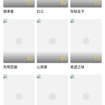
7.
5.
7.
7
8
2
继承者
幻土
年轻女子
6.
8.
7.
5
5
6
失明恋曲
心房客
奇迹之味