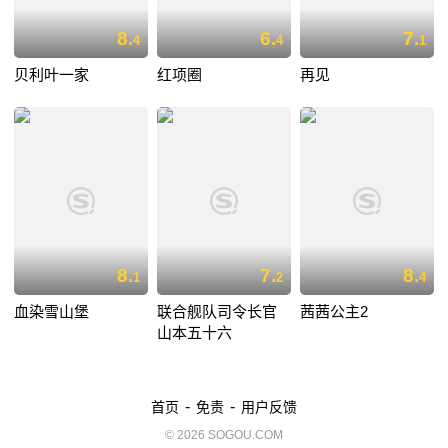
8.
6.
7.
4
4
1
贝利叶一家
红项圈
再见
8.
7.
8.
1
2
4
血染雪山堡
联合舰队司令长官
茜茜公主2
山本五十六
-
-
首页
免责
用户反馈
© 2026 SOGOU.COM