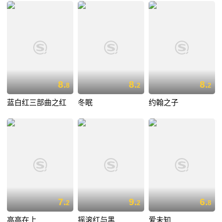
8.
8.
8.
8
2
2
蓝白红三部曲之红
冬眠
约翰之子
7.
9.
6.
2
2
8
高高在上
摇滚红与黑
爱未知