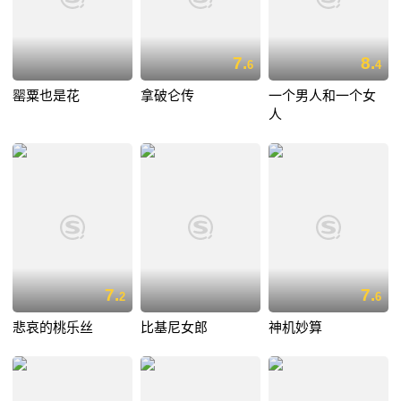
7.
8.
6
4
罂粟也是花
拿破仑传
一个男人和一个女
人
7.
7.
2
6
悲哀的桃乐丝
比基尼女郎
神机妙算