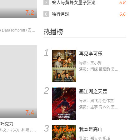
7
蚁人与黄蜂女量子狂潮
5.8
7.2
8
独行月球
6.6
嘉莲·维雅 / DaraTombroff / 安娜·多尔瓦尔
热播榜
1
再见李可乐
导演：王小列
演员：闫妮 谭松韵 吴京 蒋龙 赵小棠 冯雷 李虎城 平安 小七 小可乐
2
画江湖之天罡
导演：周飞龙;任伟杰
演员：孟宇 阎么么 王凯 郭政建 阎萌萌 杨默 高枫 齐斯伽 刘芊含 马程
7.4
热巧克力
3
我本是高山
古斯塔弗·科文 / 卡米尔·科坦 / HéloseDugas
导演：郑大圣;杨瑾