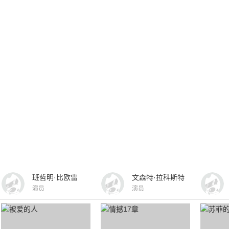
班哲明·比欧雷
文森特·拉科斯特
演员
演员