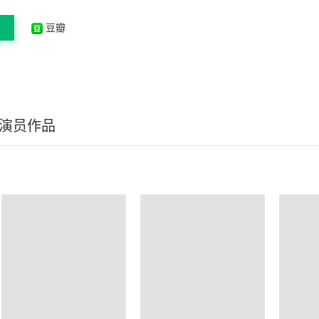
豆瓣
/演员作品