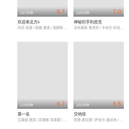
6.7
7.0
107分钟
100分钟
欢迎来北方ii
神秘的亨利皮克
丹尼·伯恩 / 丽娜·雷诺 / 洛朗斯·阿尔内
法布莱斯·鲁奇尼 / 卡米尔·科坦 / 爱丽丝·伊萨
6.7
6.5
110分钟
102分钟
第一名
交响班
艾曼纽·德芙 / 苏珊娜·克莱蒙 / 理查德·贝里
凯德·麦拉德 / 萨米尔·盖丝米 / 艾尔弗雷德·雷利