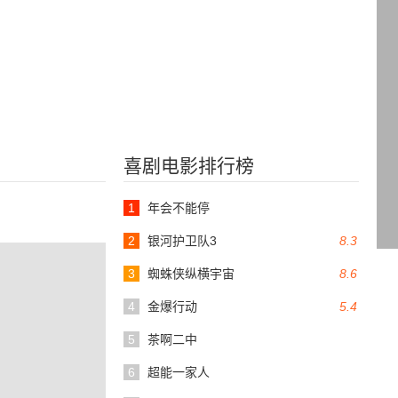
喜剧电影排行榜
1
年会不能停
2
银河护卫队3
8.3
3
蜘蛛侠纵横宇宙
8.6
4
金爆行动
5.4
5
茶啊二中
6
超能一家人