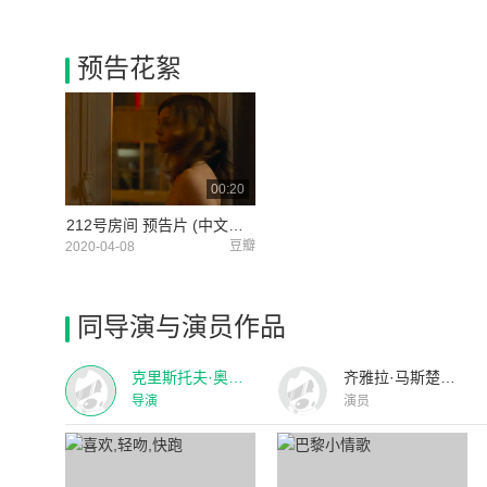
预告花絮
00:20
212号房间 预告片 (中文字幕)
豆瓣
2020-04-08
同导演与演员作品
克里斯托夫·奥诺雷
齐雅拉·马斯楚安尼
导演
演员