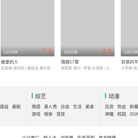
7.3
6.9
135分钟
105分钟
106分钟
被爱的人
情撼17章
苏菲的
凯瑟琳·德纳芙 / 露德温·塞尼耶 / 米洛斯·福尔曼
碧翠斯·黛尔 / 罗曼·杜里斯 / 让娜·巴利巴尔
综艺
动漫
谍战
泰剧
情感
真人秀
访谈
生活
美食
后宫
热血
新
游戏
相亲
竞技
神魔
校园
202
企业推广
-
输入法
-
浏览器
-
免责声明
-
官方微博