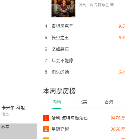
演员：海清 陈永胜 柴烨 王玥婷 万国鹏 美朵达瓦 赵瑞婷 罗解艳 郭莉娜 潘家艳
4
泰坦尼克号
9.5
5
长空之王
6.6
6
坚如磐石
7
年会不能停
8
消失的她
6.4
本周票房榜
内地
北美
香港
卡米尔·科坦
演员
1
哈利·波特与魔法石
9478万
2
星际穿越
3056万