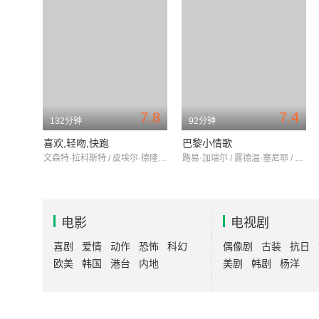
7.8
7.4
132分钟
92分钟
喜欢,轻吻,快跑
巴黎小情歌
文森特·拉科斯特 / 皮埃尔·德隆尚 / 德尼·波达利德斯
路易·加瑞尔 / 露德温·塞尼耶 / 齐雅拉·马斯楚安尼
电影
电视剧
喜剧
爱情
动作
恐怖
科幻
偶像剧
古装
抗日
欧美
韩国
港台
内地
美剧
韩剧
杨洋