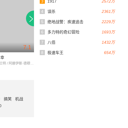
3
1917
2572万
4
误杀
2361万
5
绝地战警：疾速追击
2229万
6
多力特的奇幻冒险
1693万
7
八佰
1432万
7.1
15分钟
89分钟
8
极速车王
654万
不幸
昆茨旅馆
巴黎内部
卡罗琳·格兰特 / 阿娜伊斯·德穆斯蒂埃 / 格什菲·法拉哈尼
OlivierDubois / TanelDerard / JacobLyon
番
搞笑
机战
0