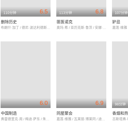
6.5
6.8
110分钟
113分钟
107分钟
删除历史
匪医诺克
妒忌
布朗什·加丁 / 德尼·波达利德斯 / 科琳娜·马谢罗
奥玛·希 / 亚历克斯·鲁茨 / 安娜·吉拉多特
6.0
6.9
98分钟
中国制造
同屋聚会
香烟和
弗雷德里克·周 / 梅迪·萨东 / 朱莉·德博纳
嘉莲·维雅 / 瓦莱丽·博莱同 / 迪迪埃·布尔东