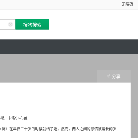
无障碍
分享
科坦
卡洛尔·布盖
in Biolay 饰）在年仅二十岁的时候就结了婚，然而，两人之间的感情被漫长的岁