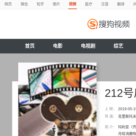
网页
微信
知乎
图片
视频
医疗
汉语
翻译
首页
电影
电视剧
综艺
212
上 映：
2019-05-1
导 演：
克里斯托夫
简 介：
玛利亚（齐雅
月给消磨殆