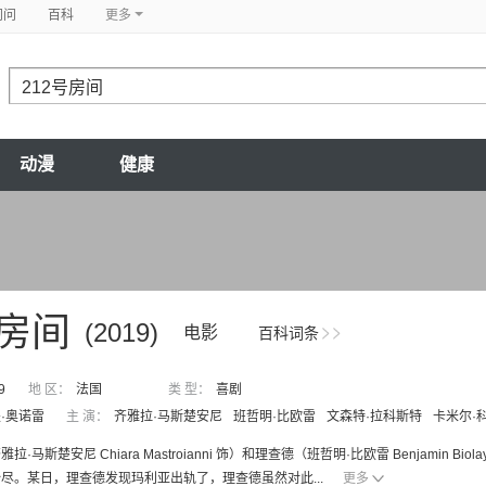
问问
百科
更多
动漫
健康
号房间
(2019)
电影
百科词条
9
地 区：
法国
类 型：
喜剧
·奥诺雷
主 演：
齐雅拉·马斯楚安尼
班哲明·比欧雷
文森特·拉科斯特
卡米尔·
拉·马斯楚安尼 Chiara Mastroianni 饰）和理查德（班哲明·比欧雷 Benjam
尽。某日，理查德发现玛利亚出轨了，理查德虽然对此...
更多