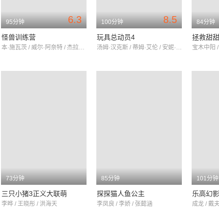
6.3
8.5
95分钟
100分钟
84分钟
怪兽训练营
玩具总动员4
拯救甜
本·施瓦茨 / 威尔·阿奈特 / 杰拉尔丁·维斯瓦纳坦
汤姆·汉克斯 / 蒂姆·艾伦 / 安妮·波茨
宝木中阳 /
73分钟
85分钟
101分钟
三只小猪3正义大联萌
探探猫人鱼公主
乐高幻
李晔 / 王晓彤 / 洪海天
李凤良 / 李娇 / 张懿涵