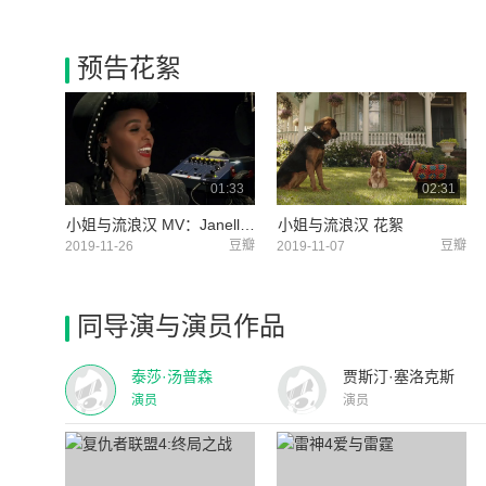
预告花絮
01:33
02:31
小姐与流浪汉 MV：Janelle Monáe - 《He's a Tramp》
小姐与流浪汉 花絮
豆瓣
豆瓣
2019-11-26
2019-11-07
同导演与演员作品
泰莎·汤普森
贾斯汀·塞洛克斯
演员
演员