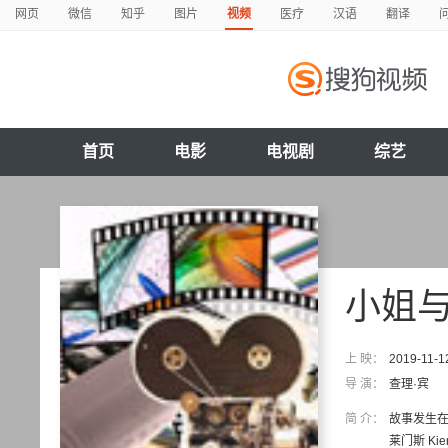
网页
微信
知乎
图片
视频
医疗
汉语
翻译
首页
电影
电视剧
综艺
小姐
上 映：
2019-11-1
导 演：
查理·宾
简 介：
故事发生在1
莱门斯 Kie