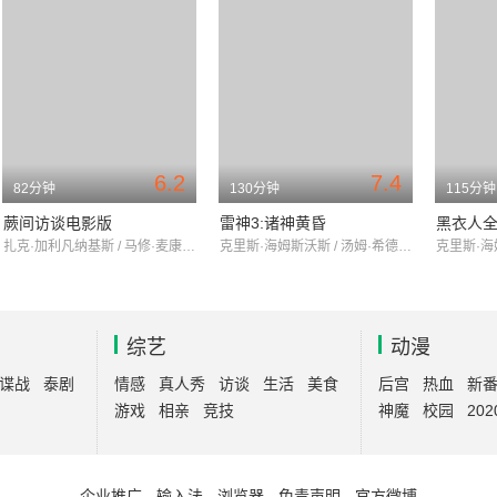
6.2
7.4
82分钟
130分钟
115分钟
蕨间访谈电影版
雷神3:诸神黄昏
黑衣人
扎克·加利凡纳基斯 / 马修·麦康纳 / RekhaShankar
克里斯·海姆斯沃斯 / 汤姆·希德勒斯顿 / 凯特·布兰切特
综艺
动漫
谍战
泰剧
情感
真人秀
访谈
生活
美食
后宫
热血
新
游戏
相亲
竞技
神魔
校园
202
企业推广
-
输入法
-
浏览器
-
免责声明
-
官方微博