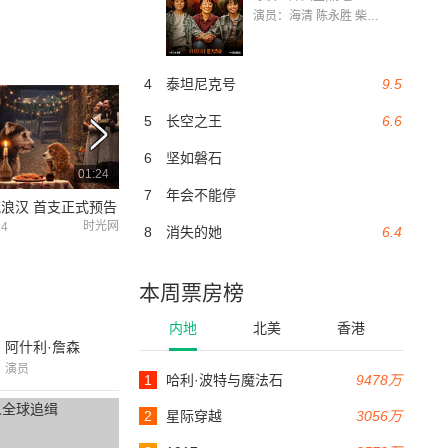
演员：海清 陈永胜 柴烨 王玥婷 万国鹏 美朵达瓦 赵瑞婷 罗解艳 郭莉娜 潘家艳
4
泰坦尼克号
9.5
5
长空之王
6.6
6
坚如磐石
01:24
01:24
7
年会不能停
浪汉 首支正式预告
小姐与流浪汉 预告片2
时光网
豆瓣
24
2019-08-24
2012-01-31
8
消失的她
6.4
本周票房榜
内地
北美
香港
阿什利·詹森
演员
1
哈利·波特与魔法石
9478万
2
星际穿越
3056万