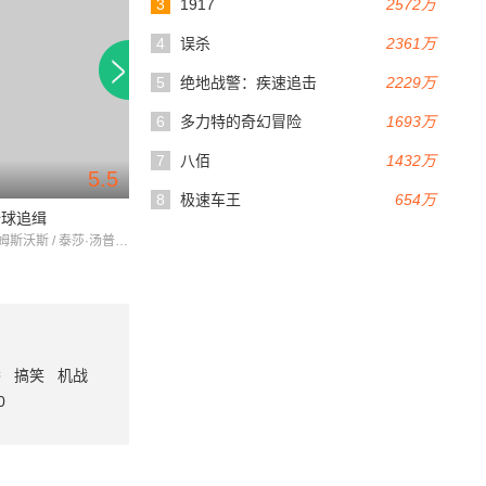
3
1917
2572万
4
误杀
2361万
5
绝地战警：疾速追击
2229万
6
多力特的奇幻冒险
1693万
7
八佰
1432万
5.5
7.0
130分钟
116分钟
8
极速车王
654万
全球追缉
奎迪英雄再起
奎迪3
克里斯·海姆斯沃斯 / 泰莎·汤普森 / 丽贝卡·弗格森
迈克尔·B·乔丹 / 西尔维斯特·史泰龙 / 泰莎·汤普森
番
搞笑
机战
0