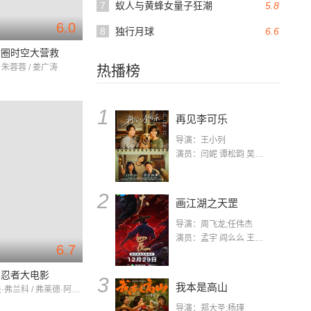
7
蚁人与黄蜂女量子狂潮
5.8
6.0
8
独行月球
6.6
甜圈时空大营救
 朱蓉蓉 / 姜广涛
热播榜
1
再见李可乐
导演：王小列
演员：闫妮 谭松韵 吴京 蒋龙 赵小棠 冯雷 李虎城 平安 小七 小可乐
2
画江湖之天罡
导演：周飞龙;任伟杰
演员：孟宇 阎么么 王凯 郭政建 阎萌萌 杨默 高枫 齐斯伽 刘芊含 马程
6.7
影忍者大电影
3
我本是高山
成龙 / 戴夫·弗兰科 / 弗莱德·阿米森
导演：郑大圣;杨瑾