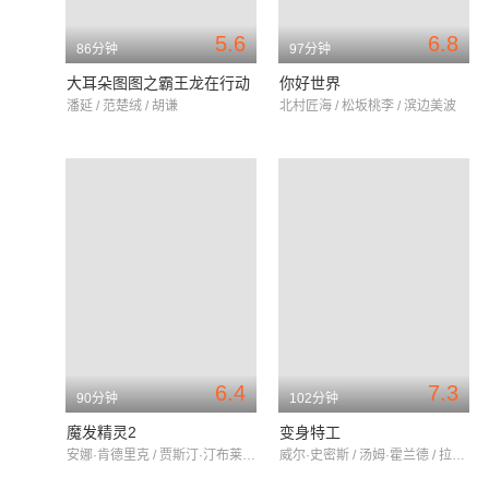
5.6
6.8
86分钟
97分钟
大耳朵图图之霸王龙在行动
你好世界
潘延 / 范楚绒 / 胡谦
北村匠海 / 松坂桃李 / 滨边美波
6.4
7.3
90分钟
102分钟
魔发精灵2
变身特工
安娜·肯德里克 / 贾斯汀·汀布莱克 / 蕾切尔·布鲁姆
威尔·史密斯 / 汤姆·霍兰德 / 拉什达·琼斯