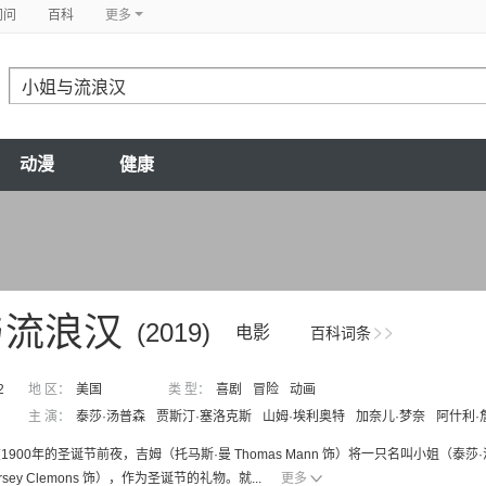
问问
百科
更多
动漫
健康
与流浪汉
(2019)
电影
百科词条
2
地 区：
美国
类 型：
喜剧
冒险
动画
主 演：
泰莎·汤普森
贾斯汀·塞洛克斯
山姆·埃利奥特
加奈儿·梦奈
阿什利·
900年的圣诞节前夜，吉姆（托马斯·曼 Thomas Mann 饰）将一只名叫小姐（泰莎·汤
rsey Clemons 饰），作为圣诞节的礼物。就...
更多