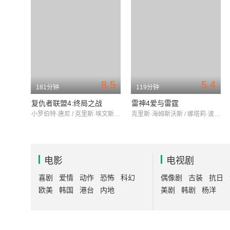
8.5
5.4
181分钟
119分钟
复仇者联盟4:终局之战
雷神4爱与雷霆
小罗伯特·唐尼 / 克里斯·埃文斯 / 克里斯·海姆斯沃斯
克里斯·海姆斯沃斯 / 娜塔莉·波特曼 / 克里斯蒂安·贝尔
电影
电视剧
喜剧
爱情
动作
恐怖
科幻
偶像剧
古装
抗日
欧美
韩国
港台
内地
美剧
韩剧
杨洋