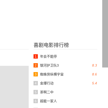
喜剧电影排行榜
1
年会不能停
2
银河护卫队3
8.3
3
蜘蛛侠纵横宇宙
8.6
4
金爆行动
5.4
5
茶啊二中
6
超能一家人