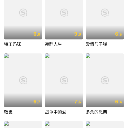
6.
9.
6.
0
0
6
特工妈咪
寂静人生
爱情与子弹
6.
7.
6.
7
6
4
敬畏
战争中的爱
多余的恩典