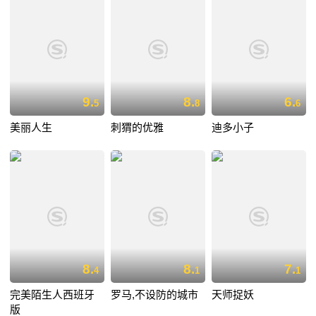
9.
8.
6.
5
8
6
美丽人生
刺猬的优雅
迪多小子
8.
8.
7.
4
1
1
完美陌生人西班牙
罗马,不设防的城市
天师捉妖
版