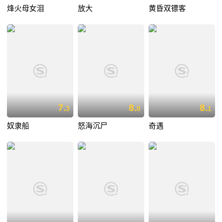
烽火母女泪
放大
黄昏双镖客
7.
8.
8.
3
0
1
奴隶船
怒海沉尸
奇遇