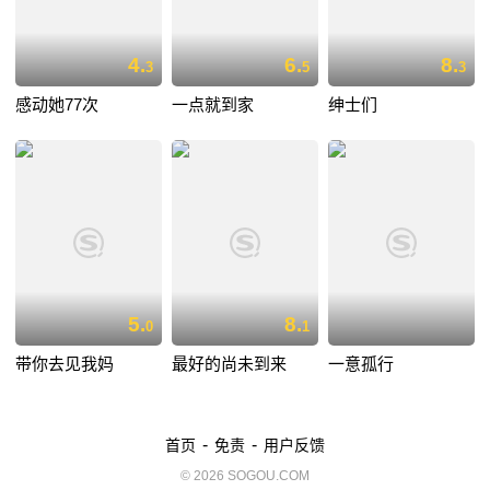
4.
6.
8.
3
5
3
感动她77次
一点就到家
绅士们
5.
8.
0
1
带你去见我妈
最好的尚未到来
一意孤行
-
-
首页
免责
用户反馈
© 2026 SOGOU.COM