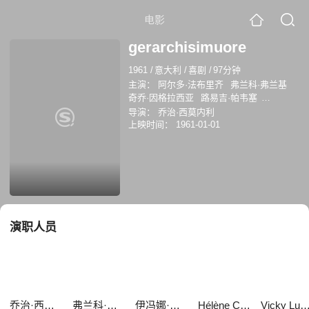
电影
gerarchisimuore
1961
/
意大利
/
喜剧
/
97分钟
主演：
阿尔多·法布里齐
弗兰科·弗兰基
奇乔·因格拉西亚
路易吉·帕韦塞
HélèneChanel
伊冯娜·蒙洛尔
Hélène
导演：
乔治·西莫内利
Chanel
Vicky Ludovici
Ubaldo Lay
凡富
上映时间：
1961-01-01
拉
Nino Fuscagni
演职人员
乔治·西莫内利
弗兰科·弗兰基
伊冯娜·蒙洛尔
Hélène Chanel
Vicky Ludovi