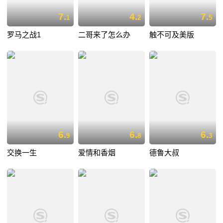
7.
4.
7.
1
2
5
罗马之战1
二哥来了怎么办
触不可及美版
6.
6.
6.
9
8
3
交换一生
爱情和香烟
德鲁大叔