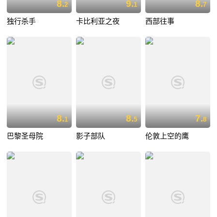
8.
9.
8.
2
1
7
独行杀手
卡比利亚之夜
西部往事
8.
8.
7.
1
5
8
巴黎圣母院
影子部队
伦敦上空的鹰