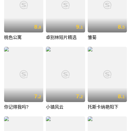
8.
9.
8.
8
1
5
桃色公寓
卓别林短片精选
雏菊
7.
7.
8.
2
2
1
你记得我吗?
小镇风云
托斯卡纳艳阳下