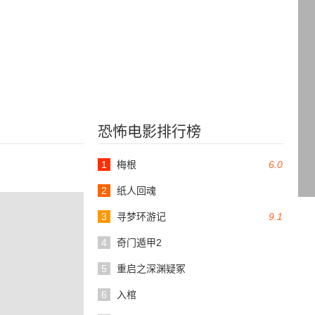
恐怖电影排行榜
1
梅根
6.0
2
纸人回魂
3
寻梦环游记
9.1
4
奇门遁甲2
5
重启之深渊疑冢
6
入棺