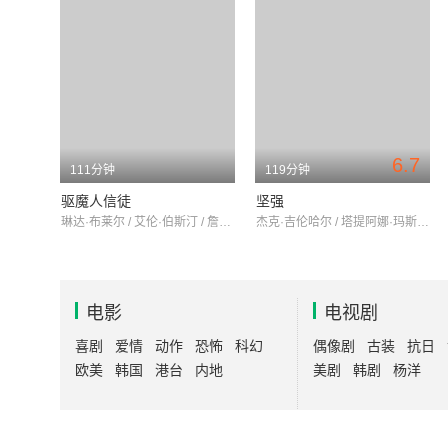
6.7
111分钟
119分钟
驱魔人信徒
坚强
琳达·布莱尔 / 艾伦·伯斯汀 / 詹妮弗·内特尔斯
杰克·吉伦哈尔 / 塔提阿娜·玛斯拉尼 / 米兰达·理查森
电影
电视剧
喜剧
爱情
动作
恐怖
科幻
偶像剧
古装
抗日
欧美
韩国
港台
内地
美剧
韩剧
杨洋