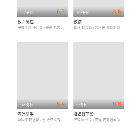
6.7
4.6
112分钟
105分钟
致命感应
侠盗
安娜贝尔·沃利斯 / 麦蒂·哈森 / 吴宇卫
梅根·福克斯 / 菲利普·文切斯特 / 格雷格·克列克
6.4
6.8
105分钟
95分钟
意外杀手
准备好了没
斯科特·阿金斯 / 雷·史蒂文森 / 阿什丽·格林尼
萨玛拉·维文 / 安迪·麦克道威尔 / 马克·奥布莱恩