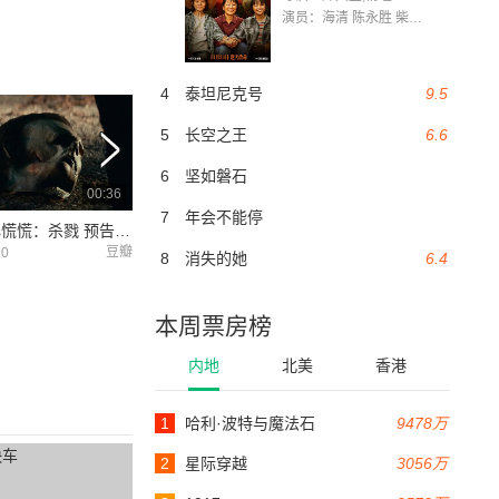
演员：海清 陈永胜 柴烨 王玥婷 万国鹏 美朵达瓦 赵瑞婷 罗解艳 郭莉娜 潘家艳
4
泰坦尼克号
9.5
5
长空之王
6.6
6
坚如磐石
00:36
00:32
7
年会不能停
月光光心慌慌：杀戮 预告片5
月光光心慌慌：杀戮 先导预告
豆瓣
时光网
30
2020-07-09
2020-07-09
8
消失的她
6.4
本周票房榜
内地
北美
香港
1
哈利·波特与魔法石
9478万
2
星际穿越
3056万