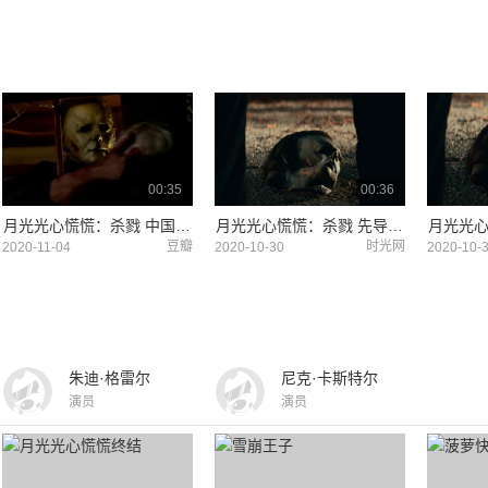
00:35
00:36
月光光心慌慌：杀戮 中国台湾预告片4 (中文字幕)
月光光心慌慌：杀戮 先导预告2
豆瓣
时光网
2020-11-04
2020-10-30
2020-10-
朱迪·格雷尔
尼克·卡斯特尔
演员
演员