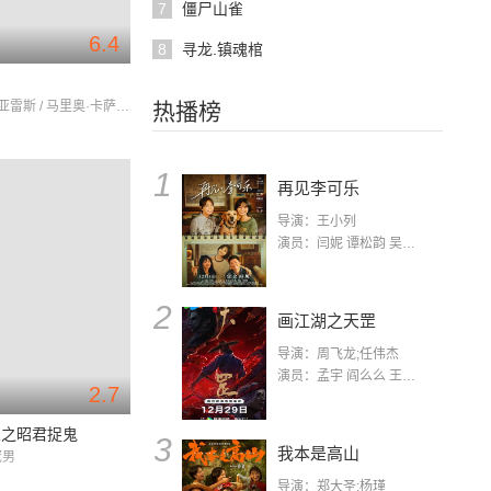
7
僵尸山雀
6.4
8
寻龙.镇魂棺
布兰卡·苏亚雷斯 / 马里奥·卡萨斯 / 卡门·马奇
热播榜
1
再见李可乐
导演：王小列
演员：闫妮 谭松韵 吴京 蒋龙 赵小棠 冯雷 李虎城 平安 小七 小可乐
2
画江湖之天罡
导演：周飞龙;任伟杰
演员：孟宇 阎么么 王凯 郭政建 阎萌萌 杨默 高枫 齐斯伽 刘芊含 马程
2.7
人之昭君捉鬼
3
我本是高山
冠男
导演：郑大圣;杨瑾