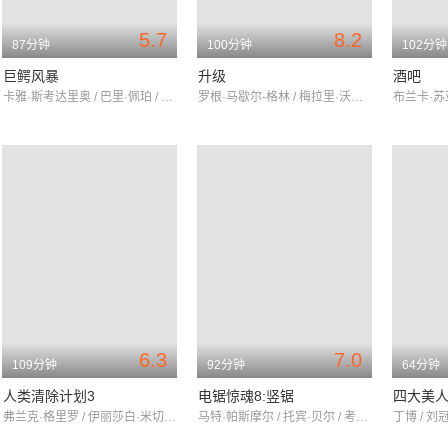
5.7
8.2
87分钟
100分钟
102分钟
巨鳄风暴
升级
酒吧
卡雅·斯考达里奥 / 巴里·佩珀 / 罗斯·安德森
罗根·马歇尔-格林 / 梅拉里·沃列何 / 哈里森·吉尔伯特森
6.3
7.0
109分钟
92分钟
64分钟
人类清除计划3
电锯惊魂8:竖锯
四大美
弗兰克·格里罗 / 伊丽莎白·米切尔 / 麦凯尔泰·威廉逊
马特·帕斯摩尔 / 托宾·贝尔 / 考乐姆·吉斯·雷尼
丁博 / 刘