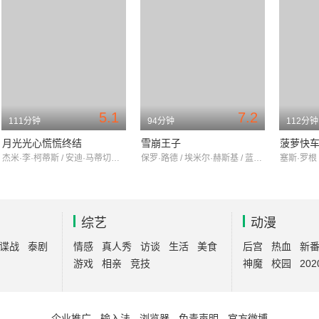
5.1
7.2
111分钟
94分钟
112分钟
月光光心慌慌终结
雪崩王子
菠萝快
杰米·李·柯蒂斯 / 安迪·马蒂切克 / 詹姆斯·裘德·柯特尼
保罗·路德 / 埃米尔·赫斯基 / 蓝斯·勒高勒
综艺
动漫
谍战
泰剧
情感
真人秀
访谈
生活
美食
后宫
热血
新
游戏
相亲
竞技
神魔
校园
202
企业推广
-
输入法
-
浏览器
-
免责声明
-
官方微博