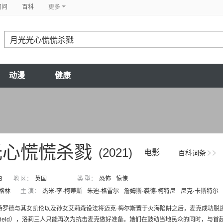
问问
百科
更多
动漫
健康
光心慌慌杀戮
(2021)
电影
百科词条
8
地 区：
英国
类 型：
恐怖
惊悚
·格林
主 演：
杰米·李·柯蒂斯
朱迪·格雷尔
詹姆斯·裘德·柯特尼
尼克·卡斯特尔
特罗德与其女凯伦以及孙女艾莉森设法将迈克·梅尔斯置于火海陷阱之后，麦克成功脱
onfield），洛莉三人只能再次为抗击麦克做好准备。她们在鼓动当地民众的同时，与首起