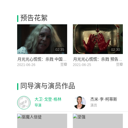
预告花絮
02:35
02:30
月光光心慌慌：杀戮 中国台湾预告片2 (中文字幕)
月光光心慌慌：杀戮 预告片3
豆瓣
豆瓣
2021-06-26
2021-06-25
同导演与演员作品
大卫·戈登·格林
杰米·李·柯蒂斯
导演
演员