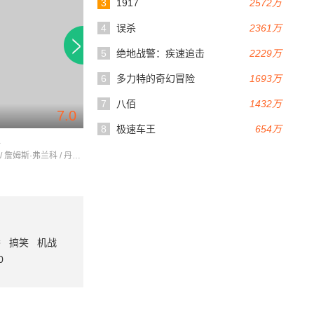
3
1917
2572万
4
误杀
2361万
5
绝地战警：疾速追击
2229万
6
多力特的奇幻冒险
1693万
7
八佰
1432万
7.0
5.9
102分钟
15分钟
8
极速车王
654万
车
王子殿下
美好的树丛
塞斯·罗根 / 詹姆斯·弗兰科 / 丹尼·麦克布莱德
娜塔莉·波特曼 / 佐伊·丹斯切尔 / 詹姆斯·弗兰科
番
搞笑
机战
0