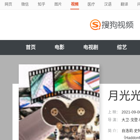
网页
微信
知乎
图片
视频
医疗
汉语
翻译
首页
电影
电视剧
综艺
月光
上 映：
2021-09-0
导 演：
大卫·戈登
简 介：
自洛莉·史
（Hadd