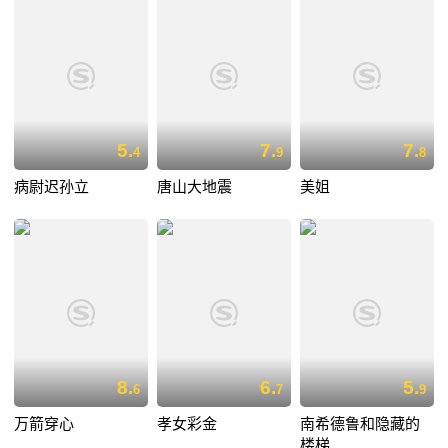
5.
7.
7.
4
9
8
病尉迟孙立
唐山大地震
美姐
8.
6.
5.
6
7
9
万箭穿心
孝女彩金
南希德鲁和隐藏的
楼梯