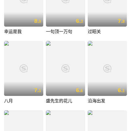
8.
6.
7.
0
3
8
幸运是我
一句顶一万句
过昭关
7.
6.
6.
1
6
1
八月
盛先生的花儿
沿海出发