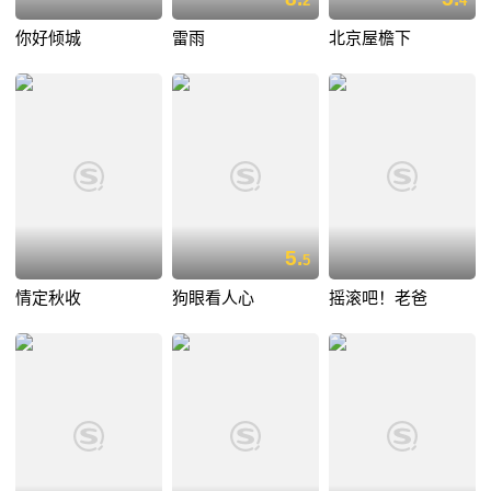
2
4
你好倾城
雷雨
北京屋檐下
5.
5
情定秋收
狗眼看人心
摇滚吧！老爸