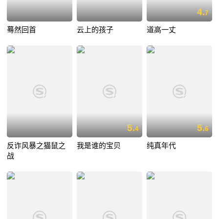
4.
7
蓦然回首
云上的孩子
道高一丈
5.
5.
4
6
反诈风暴之猫鼠之
我是谁的宝贝
纯真年代
战