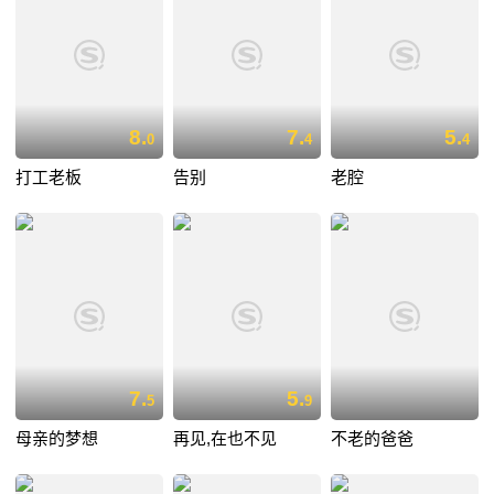
8.
7.
5.
0
4
4
打工老板
告别
老腔
7.
5.
5
9
母亲的梦想
再见,在也不见
不老的爸爸