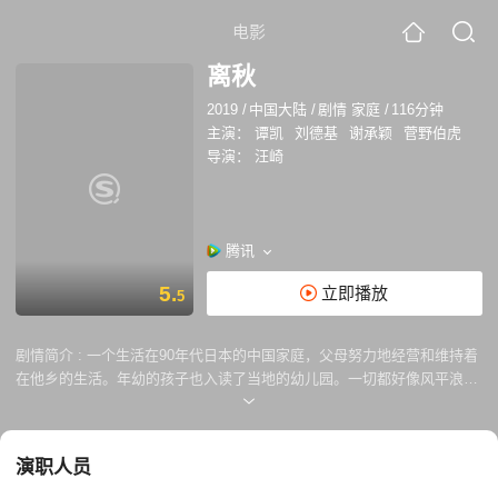
电影
离秋
2019
/
中国大陆
/
剧情 家庭
/
116分钟
主演：
谭凯
刘德基
谢承颖
菅野伯虎
导演：
汪崎
腾讯
5.
立即播放
5
剧情简介 :
一个生活在90年代日本的中国家庭，父母努力地经营和维持着
在他乡的生活。年幼的孩子也入读了当地的幼儿园。一切都好像风平浪
静。却因为在上海生活的爷爷的突然造访，打破了原有的平静。
演职人员