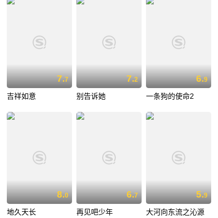
7.
7.
6.
7
2
9
吉祥如意
别告诉她
一条狗的使命2
8.
6.
5.
0
7
9
地久天长
再见吧少年
大河向东流之沁源