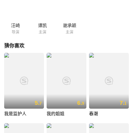
汪崎
谭凯
谢承颖
导演
主演
主演
猜你喜欢
5.
6.
7.
7
9
1
我是监护人
我的姐姐
春潮