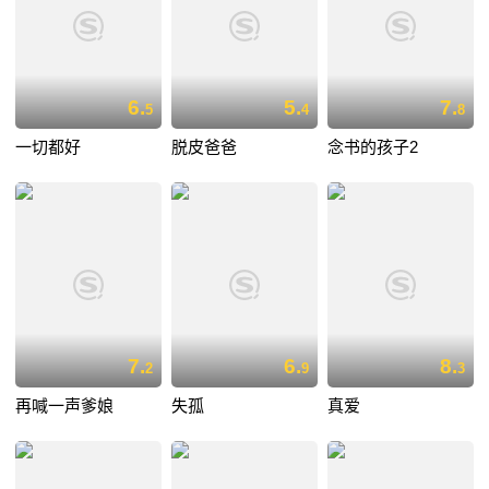
6.
5.
7.
5
4
8
一切都好
脱皮爸爸
念书的孩子2
7.
6.
8.
2
9
3
再喊一声爹娘
失孤
真爱