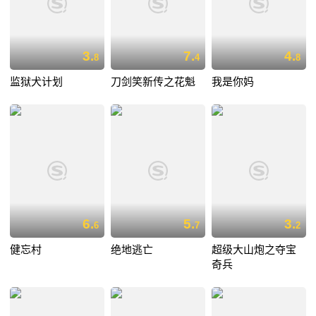
3.
7.
4.
8
4
8
监狱犬计划
刀剑笑新传之花魁
我是你妈
6.
5.
3.
6
7
2
健忘村
绝地逃亡
超级大山炮之夺宝
奇兵