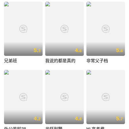
5.
4.
5.
3
6
6
兄弟班
我说的都是真的
非常父子档
4.
4.
5.
2
8
7
外公芳龄38
龙虾刑警
Hi,高考君