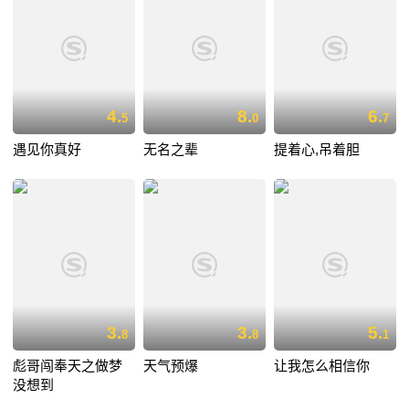
4.
8.
6.
5
0
7
遇见你真好
无名之辈
提着心,吊着胆
3.
3.
5.
8
8
1
彪哥闯奉天之做梦
天气预爆
让我怎么相信你
没想到