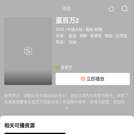
电影
蓝百万2
2019
/
中国大陆
/
喜剧 剧情
主演：
蓝波
郑胖
张靖茹
韩旭
王双宝
导演：
马驰
爱奇艺
立即播放
剧情简介 :
该剧以当今商战风云变幻、龙蛇沉浮的大背景为依托，讲述了
天美集团董事长蓝百万在面对亲人的背叛与暗杀，金钱与欲望，他如何绝
地反击，自我救赎的故事。生动展现了他大起大落，悲欢离合的人生。
相关可播资源