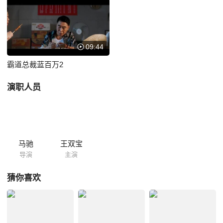
09:44
霸道总裁蓝百万2
演职人员
马驰
王双宝
导演
主演
猜你喜欢