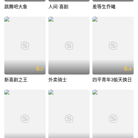
跳舞吧大象
人间·喜剧
差等生乔曦
5.
5.
7
4
新喜剧之王
外卖骑士
四平青年3偷天换日