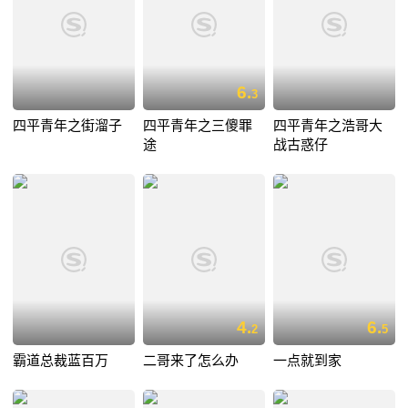
6.
3
四平青年之街溜子
四平青年之三傻罪
四平青年之浩哥大
途
战古惑仔
4.
6.
2
5
霸道总裁蓝百万
二哥来了怎么办
一点就到家