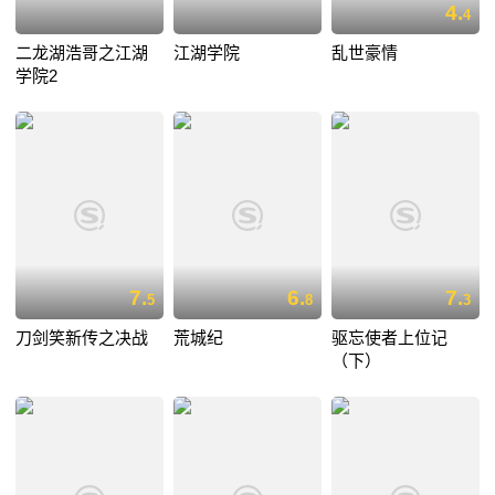
4.
4
二龙湖浩哥之江湖
江湖学院
乱世豪情
学院2
7.
6.
7.
5
8
3
刀剑笑新传之决战
荒城纪
驱忘使者上位记
（下）