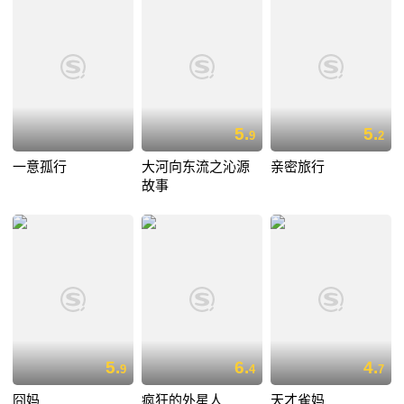
5.
5.
9
2
一意孤行
大河向东流之沁源
亲密旅行
故事
5.
6.
4.
9
4
7
囧妈
疯狂的外星人
天才雀妈