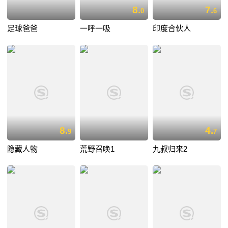
8.
7.
0
6
足球爸爸
一呼一吸
印度合伙人
8.
4.
9
7
隐藏人物
荒野召唤1
九叔归来2