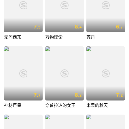
7.
8.
6.
5
4
7
无问西东
万物理论
苏丹
7.
8.
7.
7
2
2
神秘巨星
穿普拉达的女王
米果的秋天