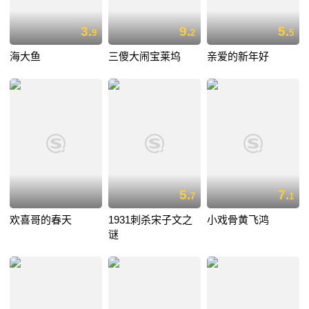
3.
9.
5.
9
2
5
海大鱼
三傻大闹宝莱坞
亲爱的新年好
5.
7.
7
1
欢喜哥的春天
1931刺杀宋子文之
小戏骨黄飞鸿
谜