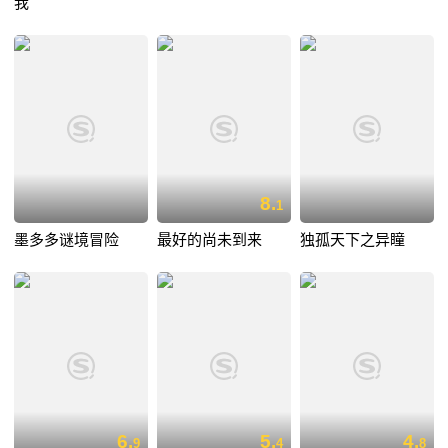
我
8.
1
墨多多谜境冒险
最好的尚未到来
独孤天下之异瞳
6.
5.
4.
9
4
8