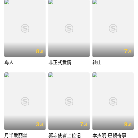
8.
7.
0
9
鸟人
非正式爱情
转山
3.
7.
9.
4
4
0
月半爱丽丝
驱忘使者上位记
本杰明·巴顿奇事