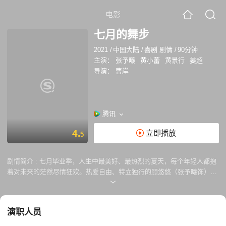
电影
七月的舞步
2021
/
中国大陆
/
喜剧 剧情
/
90分钟
主演：
张予曦
黄小蕾
黄景行
姜超
导演：
曹岸
腾讯
4.
立即播放
5
剧情简介 :
七月毕业季，人生中最美好、最热烈的夏天，每个年轻人都抱
着对未来的茫然尽情狂欢。热爱自由、特立独行的顾悠悠（张予曦饰）热
爱街舞，在老妈（黄小蕾饰）的期许下学习着芭蕾舞，在每个人的青春时
代，有彷徨也有热血，但都面临最终的选择，在男朋友毛雪山（黄景行
饰）的鼓励下，顾悠悠决定跨出追寻梦想的那一步，拒绝了中央芭蕾舞团
演职人员
的邀请……亲情、爱情、梦想的激烈冲突，让毕业季的夏天热闹非凡。