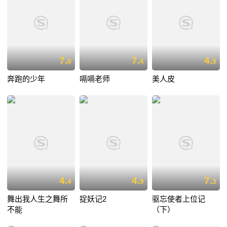
7.
7.
4.
0
4
9
奔跑的少年
嗝嗝老师
美人皮
4.
4.
7.
4
9
3
舞出我人生之舞所
捉妖记2
驱忘使者上位记
不能
（下）