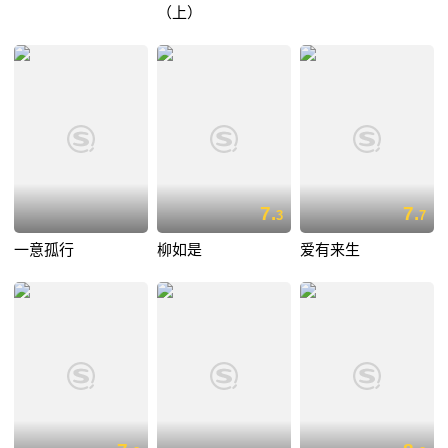
（上）
7.
7.
3
7
一意孤行
柳如是
爱有来生