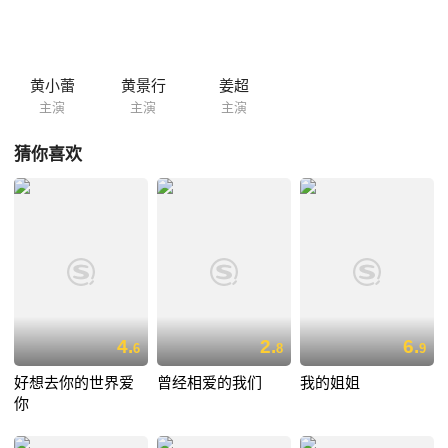
黄小蕾
黄景行
姜超
主演
主演
主演
猜你喜欢
4.
2.
6.
6
8
9
好想去你的世界爱
曾经相爱的我们
我的姐姐
你