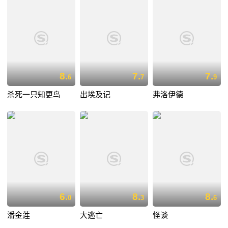
8.
7.
7.
6
7
9
杀死一只知更鸟
出埃及记
弗洛伊德
6.
8.
8.
0
3
6
潘金莲
大逃亡
怪谈