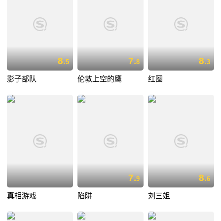
8.
7.
8.
5
8
3
影子部队
伦敦上空的鹰
红圈
7.
8.
9
6
真相游戏
陷阱
刘三姐