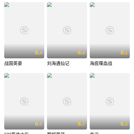
8.
6.
8.
4
4
1
战国英豪
刘海遇仙记
海底喋血战
6.
6.
6.
5
7
3