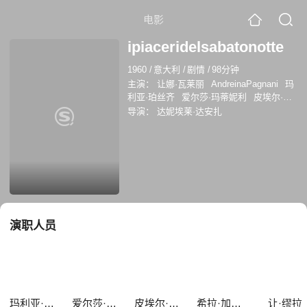
电影
ipiaceridelsabatonotte
1960
/
意大利
/
剧情
/
98分钟
主演：
让娜·瓦莱丽
AndreinaPagnani
玛
利亚·珀丝齐
爱尔莎·玛蒂妮利
皮埃尔·布
莱斯
希拉·加贝尔
让·缪拉
罗慕洛·瓦利
导演：
达妮埃莱·达安扎
RobertoRisso
玛丽卢·托洛
Andreina
Pagnani
Roberto Risso
演职人员
玛利亚·珀丝齐
爱尔莎·玛蒂妮利
皮埃尔·布莱斯
希拉·加贝尔
让·缪拉