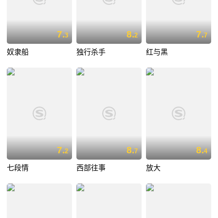
7.
8.
7.
3
2
7
奴隶船
独行杀手
红与黑
7.
8.
8.
2
7
4
七段情
西部往事
放大