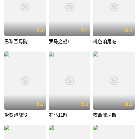
8.
7.
6.
1
1
1
巴黎圣母院
罗马之战1
桃色响尾蛇
8.
9.
8.
6
2
2
滑铁卢战役
罗马11时
魂断威尼斯