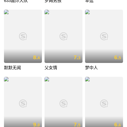
633轰炸大队
罗姆男孩
幸运
8.
7.
6.
4
3
5
默默无闻
父女情
梦中人
9.
7.
6.
0
5
6