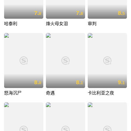
7.
7.
8.
8
8
5
哈泰利
烽火母女泪
审判
8.
8.
9.
0
1
1
怒海沉尸
奇遇
卡比利亚之夜