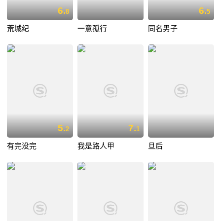
6.
6.
8
5
荒城纪
一意孤行
同名男子
5.
7.
2
1
有完没完
我是路人甲
旦后