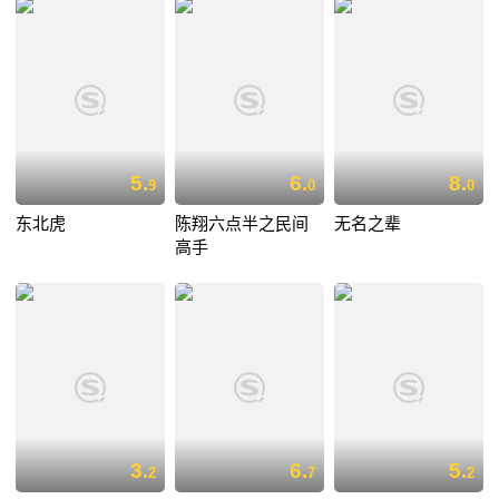
5.
6.
8.
9
0
0
东北虎
陈翔六点半之民间
无名之辈
高手
3.
6.
5.
2
7
2