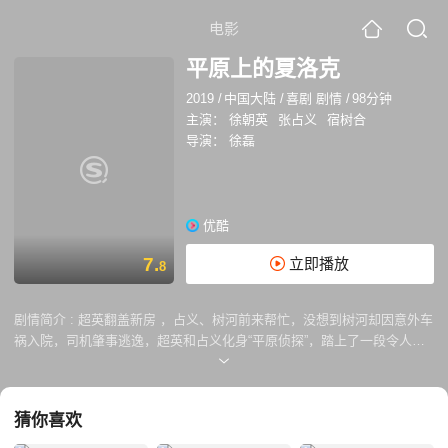
电影
平原上的夏洛克
2019
/
中国大陆
/
喜剧 剧情
/
98分钟
主演：
徐朝英
张占义
宿树合
导演：
徐磊
优酷
7.
立即播放
8
剧情简介 :
超英翻盖新房 ，占义、树河前来帮忙，没想到树河却因意外车
祸入院，司机肇事逃逸，超英和占义化身“平原侦探”，踏上了一段令人啼
笑皆非的荒诞追凶之旅。
猜你喜欢