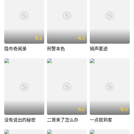
5.
4.
2
3
隐市奇闻录
刑警本色
销声匿迹
4.
6.
2
5
没有说出的秘密
二哥来了怎么办
一点就到家