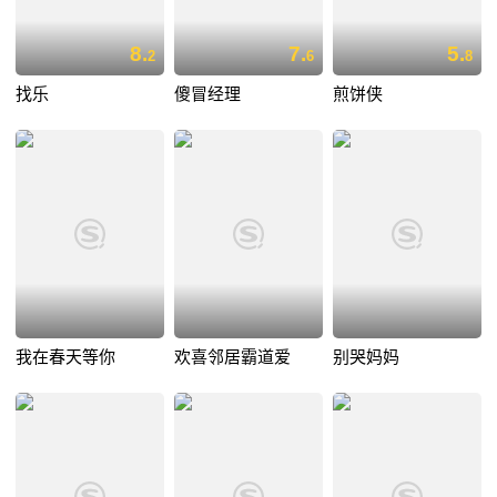
8.
7.
5.
2
6
8
找乐
傻冒经理
煎饼侠
我在春天等你
欢喜邻居霸道爱
别哭妈妈