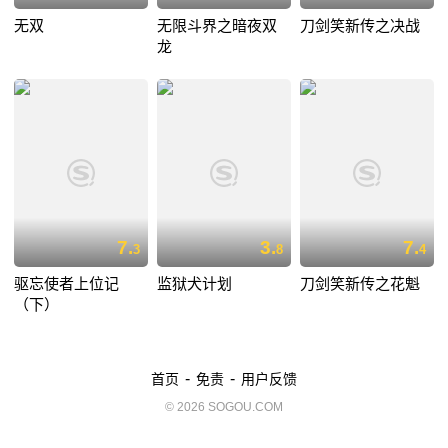
无双
无限斗界之暗夜双
刀剑笑新传之决战
龙
7.
3.
7.
3
8
4
驱忘使者上位记
监狱犬计划
刀剑笑新传之花魁
（下）
-
-
首页
免责
用户反馈
© 2026 SOGOU.COM