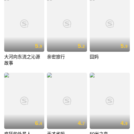
5.
5.
5.
9
2
9
大河向东流之沁源
亲密旅行
囧妈
故事
6.
4.
4.
4
7
9
疯狂的外星人
天才雀妈
50米之恋