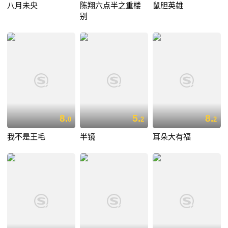
八月未央
陈翔六点半之重楼
鼠胆英雄
别
8.
5.
8.
0
2
2
我不是王毛
半镜
耳朵大有福