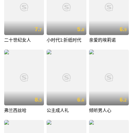
7.
5.
6.
7
0
9
二十世纪女人
小时代1:折纸时代
亲爱的埃莉诺
8.
6.
6.
5
6
2
弗兰西丝哈
公主成人礼
倾听男人心