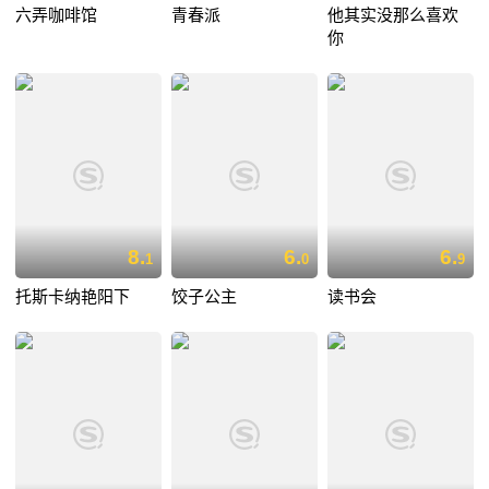
六弄咖啡馆
青春派
他其实没那么喜欢
你
8.
6.
6.
1
0
9
托斯卡纳艳阳下
饺子公主
读书会