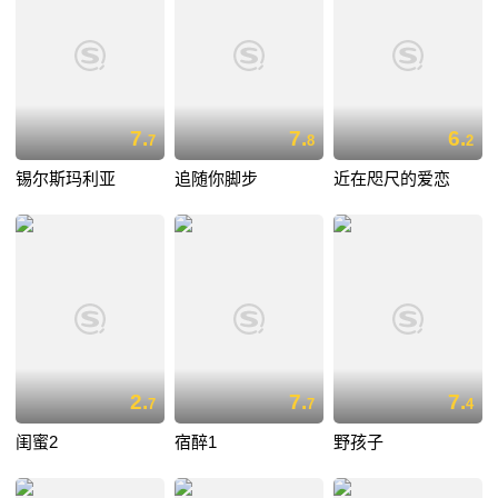
7.
7.
6.
7
8
2
锡尔斯玛利亚
追随你脚步
近在咫尺的爱恋
2.
7.
7.
7
7
4
闺蜜2
宿醉1
野孩子