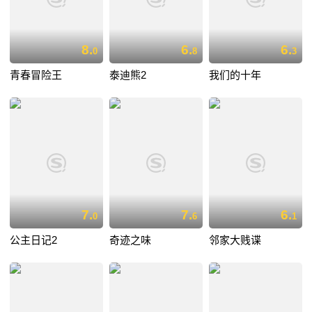
8.
6.
6.
0
8
3
青春冒险王
泰迪熊2
我们的十年
7.
7.
6.
0
6
1
公主日记2
奇迹之味
邻家大贱谍