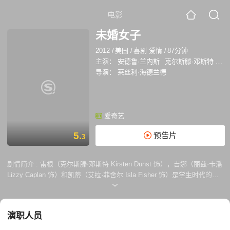
电影
未婚女子
2012
/
美国
/
喜剧 爱情
/
87分钟
主演：
安德鲁·兰内斯
克尔斯滕·邓斯特
丽兹
导演：
莱丝利·海德兰德
爱奇艺
5.
预告片
3
剧情简介 :
雷根（克尔斯滕·邓斯特 Kirsten Dunst 饰），吉娜（丽兹·卡潘
Lizzy Caplan 饰）和凯蒂（艾拉·菲舍尔 Isla Fisher 饰）是学生时代的好
友，年少时期的轻狂为三个女人带来的美好的回忆，但对另一个女孩贝姬
（瑞贝尔·威尔森 Rebel Wilson 饰）来说，事情就完全不同了。原来，心
宽体胖的贝姬曾经经常遭到雷根一伙人的嘲笑，她们甚至为她取了“猪脸”
演职人员
这样一个可笑又愚蠢的外号。 时间流逝，贝姬即将结婚的消息犹如一枚炸
弹丢到了三个女人的身边，不仅如此，贝姬还邀请了她们来做她的伴娘，