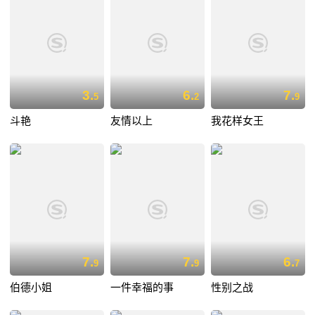
3.
6.
7.
5
2
9
斗艳
友情以上
我花样女王
7.
7.
6.
9
9
7
伯德小姐
一件幸福的事
性别之战