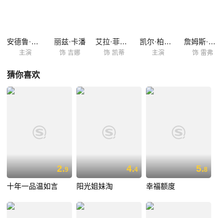
“猪脸”都有了老公，三个漂亮的单身女人感到了危机。在婚礼之前，雷根
决定为贝姬办一场单身派对，但此时的她不会想到，这个派对会带来怎样
的麻烦与疯狂。
安德鲁·兰内斯
丽兹·卡潘
艾拉·菲舍尔
凯尔·柏海莫
詹姆斯·麦斯登
主演
饰 吉娜
饰 凯蒂
主演
饰 雷弗
猜你喜欢
2.
4.
5.
9
4
8
十年一品温如言
阳光姐妹淘
幸福额度