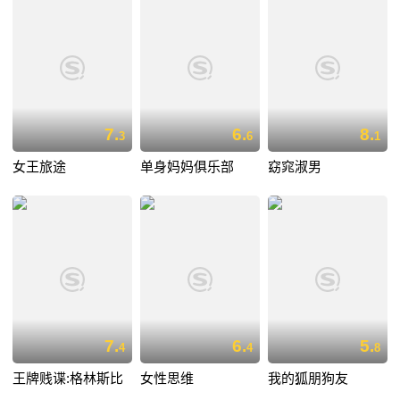
7.
6.
8.
3
6
1
女王旅途
单身妈妈俱乐部
窈窕淑男
7.
6.
5.
4
4
8
王牌贱谍:格林斯比
女性思维
我的狐朋狗友