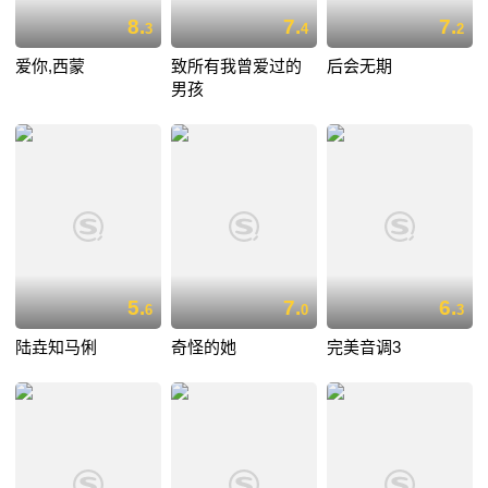
8.
7.
7.
3
4
2
爱你,西蒙
致所有我曾爱过的
后会无期
男孩
5.
7.
6.
6
0
3
陆垚知马俐
奇怪的她
完美音调3