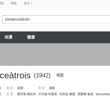
问问
百科
更多
动漫
健康
ceàtrois
(1942)
电影
1
地 区：
法国
类 型：
喜剧
贝
主 演：
费尔南·格拉韦
贝尔纳·布里埃
丹尼丝·格雷
西蒙娜·勒南
MichelMar