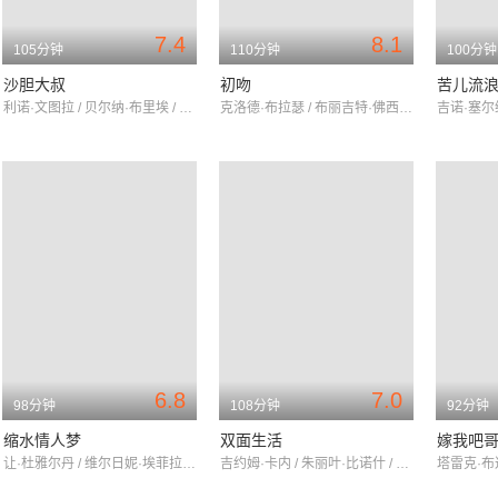
7.4
8.1
105分钟
110分钟
100分钟
沙胆大叔
初吻
苦儿流
利诺·文图拉 / 贝尔纳·布里埃 / 弗朗西斯·布朗什
克洛德·布拉瑟 / 布丽吉特·佛西 / 苏菲·玛索
6.8
7.0
98分钟
108分钟
92分钟
缩水情人梦
双面生活
嫁我吧
让·杜雅尔丹 / 维尔日妮·埃菲拉 / 塞德里克·康
吉约姆·卡内 / 朱丽叶·比诺什 / 樊尚·马凯涅