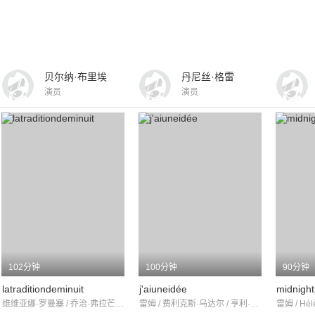
贝尔纳·布里埃
丹尼丝·格雷
演员
演员
102分钟
100分钟
90分钟
latraditiondeminuit
j'aiuneidée
midnight
维维亚娜·罗曼塞 / 乔治·弗拉芒 / 马塞尔·达里奥
雷姆 / 费利克斯·乌达尔 / 亨利·普蓬