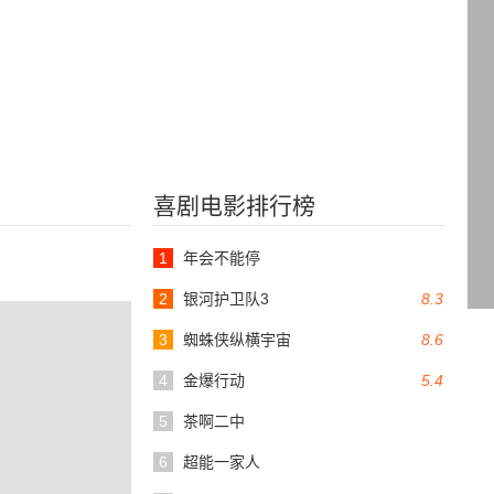
喜剧电影排行榜
1
年会不能停
2
银河护卫队3
8.3
3
蜘蛛侠纵横宇宙
8.6
4
金爆行动
5.4
5
茶啊二中
6
超能一家人