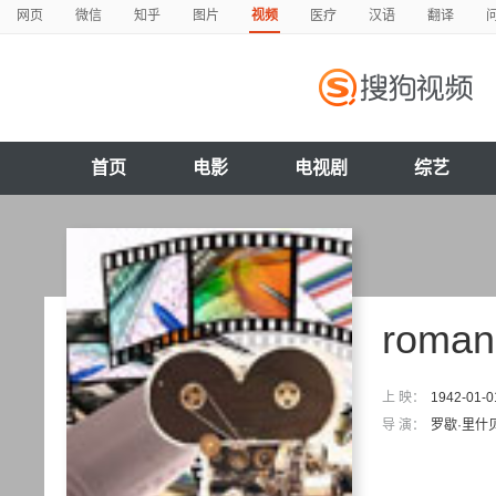
网页
微信
知乎
图片
视频
医疗
汉语
翻译
首页
电影
电视剧
综艺
roman
上 映：
1942-01-0
导 演：
罗歇·里什