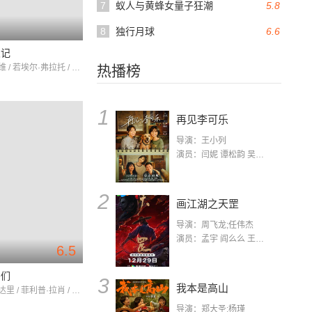
7
蚁人与黄蜂女量子狂潮
5.8
8
独行月球
6.6
浪记
吉诺·塞尔维 / 若埃尔·弗拉托 / 西蒙娜·勒南
热播榜
1
再见李可乐
导演：王小列
演员：闫妮 谭松韵 吴京 蒋龙 赵小棠 冯雷 李虎城 平安 小七 小可乐
2
画江湖之天罡
导演：周飞龙;任伟杰
演员：孟宇 阎么么 王凯 郭政建 阎萌萌 杨默 高枫 齐斯伽 刘芊含 马程
6.5
哥们
3
我本是高山
塔雷克·布达里 / 菲利普·拉肖 / 夏洛特·加布里斯
导演：郑大圣;杨瑾