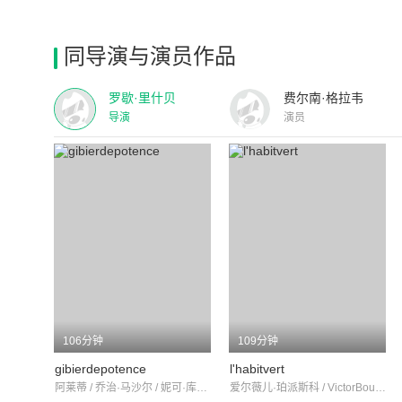
同导演与演员作品
罗歇·里什贝
费尔南·格拉韦
导演
演员
106分钟
109分钟
gibierdepotence
l'habitvert
阿莱蒂 / 乔治·马沙尔 / 妮可·库尔塞
爱尔薇儿·珀派斯科 / VictorBoucher / 朱尔·贝里