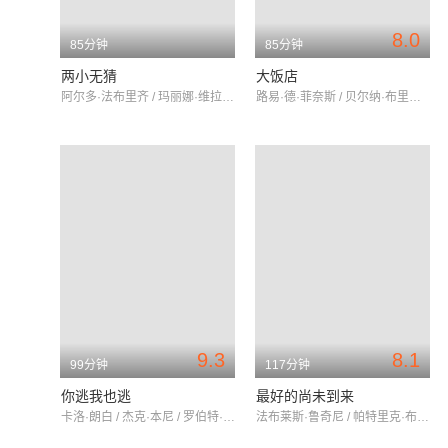
8.0
85分钟
85分钟
两小无猜
大饭店
阿尔多·法布里齐 / 玛丽娜·维拉迪 / 皮埃尔-米歇尔·贝克
路易·德·菲奈斯 / 贝尔纳·布里埃 / 韦朗第洛·维朗迪尼
9.3
8.1
99分钟
117分钟
你逃我也逃
最好的尚未到来
卡洛·朗白 / 杰克·本尼 / 罗伯特·斯塔克
法布莱斯·鲁奇尼 / 帕特里克·布鲁尔 / 季奈布·特里基