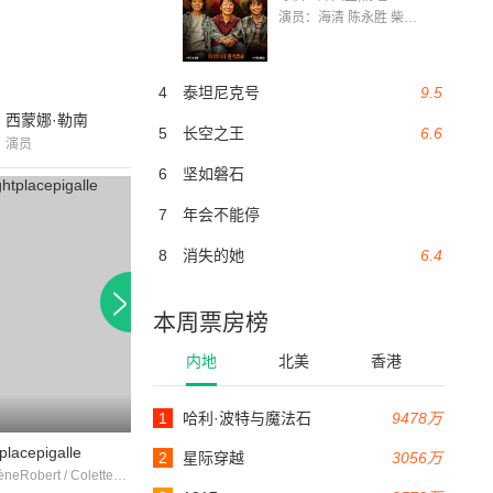
演员：海清 陈永胜 柴烨 王玥婷 万国鹏 美朵达瓦 赵瑞婷 罗解艳 郭莉娜 潘家艳
4
泰坦尼克号
9.5
西蒙娜·勒南
5
长空之王
6.6
演员
6
坚如磐石
7
年会不能停
8
消失的她
6.4
本周票房榜
内地
北美
香港
1
哈利·波特与魔法石
9478万
125分钟
102分钟
placepigalle
thedeathagonyoftheeagles
Prisons de femm
2
星际穿越
3056万
雷姆 / HélèneRobert / ColetteDarfeuil
ConstantRémy / 皮埃尔·雷诺阿 / 让·德比古