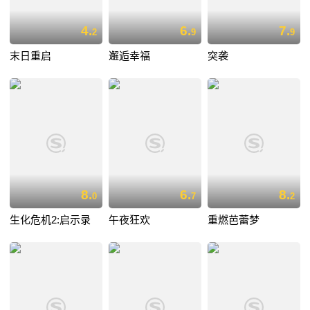
4.
6.
7.
2
9
9
末日重启
邂逅幸福
突袭
8.
6.
8.
0
7
2
生化危机2:启示录
午夜狂欢
重燃芭蕾梦