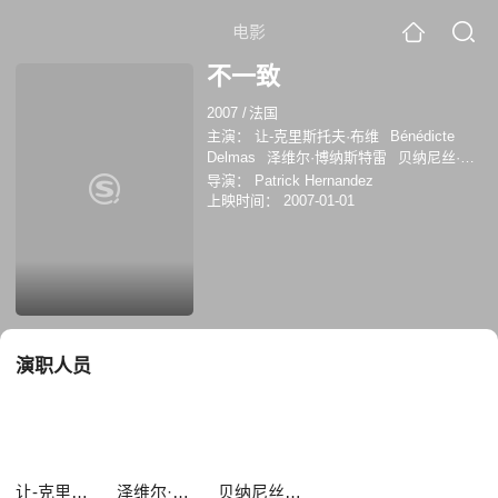
电影
不一致
2007
/
法国
主演：
让-克里斯托夫·布维
Bénédicte
Delmas
泽维尔·博纳斯特雷
贝纳尼丝·玛
尔洛
导演：
Patrick Hernandez
上映时间：
2007-01-01
演职人员
让-克里斯托夫·布维
泽维尔·博纳斯特雷
贝纳尼丝·玛尔洛