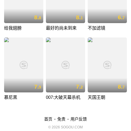
8.
8.
6.
8
1
7
给我翅膀
最好的尚未到来
不加滤镜
7.
7.
8.
9
2
7
慕尼黑
007:大破天幕杀机
天国王朝
-
-
首页
免责
用户反馈
© 2026 SOGOU.COM