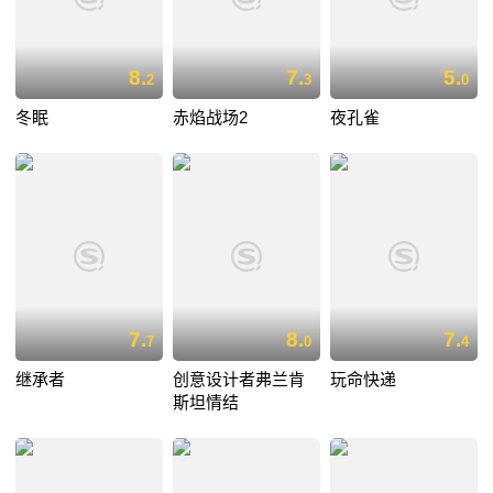
8.
7.
5.
2
3
0
冬眠
赤焰战场2
夜孔雀
7.
8.
7.
7
0
4
继承者
创意设计者弗兰肯
玩命快递
斯坦情结