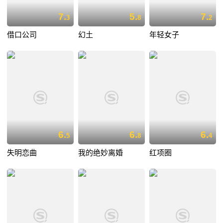
7.
5.
7.
3
8
2
借口公司
幻土
年轻女子
6.
6.
6.
5
8
4
失明恋曲
我的绝妙离婚
红项圈