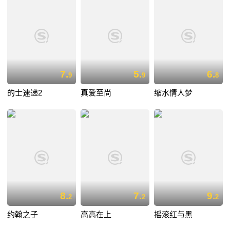
7.
5.
6.
9
9
8
的士速递2
真爱至尚
缩水情人梦
8.
7.
9.
2
2
2
约翰之子
高高在上
摇滚红与黑