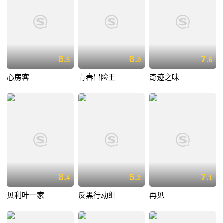
8.
8.
7.
5
0
6
心房客
青春冒险王
奇迹之味
8.
5.
7.
4
2
1
贝利叶一家
反黑行动组
再见