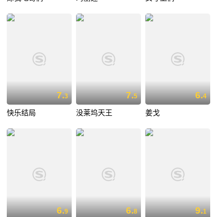
7.
7.
6.
3
5
4
快乐结局
没莱坞天王
姜戈
6.
6.
9.
9
8
1