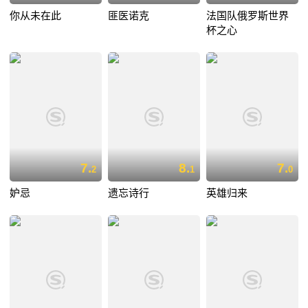
你从未在此
匪医诺克
法国队俄罗斯世界
杯之心
7.
8.
7.
2
1
0
妒忌
遗忘诗行
英雄归来