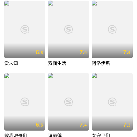
6.
7.
7.
8
0
4
爱未知
双面生活
阿洛伊斯
6.
7.
7.
5
4
3
嫁我吧哥们
玛丽莲
女守卫们