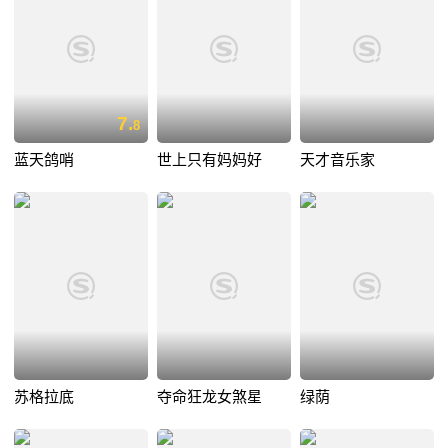
7.
8
蓝天鸽哨
世上只有妈妈好
天才音乐家
苏格拉底
夺命狂龙女煞星
绿荫