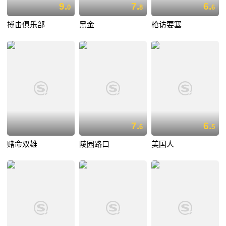
9.
7.
6.
0
8
6
搏击俱乐部
黑金
枪访要塞
7.
6.
6
5
赌命双雄
陵园路口
美国人