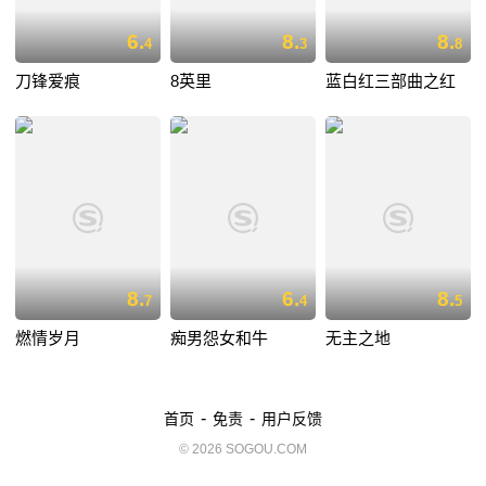
6.
8.
8.
4
3
8
刀锋爱痕
8英里
蓝白红三部曲之红
8.
6.
8.
7
4
5
燃情岁月
痴男怨女和牛
无主之地
-
-
首页
免责
用户反馈
© 2026 SOGOU.COM