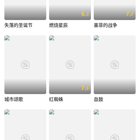
6.
7.
3
7
失落的圣诞节
燃烧星辰
墨菲的战争
7.
9
城市颂歌
红蜘蛛
血鼓