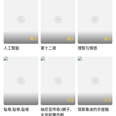
8.
8.
8.
7
0
4
人工智能
第十二夜
理智与情感
7.
7.
6
4
耻辱,耻辱,耻辱
纳尼亚传奇1狮子、
塔斯鲁波的手提箱
女巫和魔衣橱