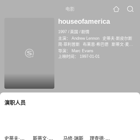
电影
houseofamerica
1997
/
英国
/
剧情
主演：
Andrew Lennon
史蒂夫·斯皮尔斯
简·菲利普斯
布莱恩·希巴德
斯蒂文·麦金
托什
马修·瑞斯
理查德·哈林顿
导演：
Marc Evans
上映时间：
1997-01-01
演职人员
史蒂夫·斯皮尔斯
斯蒂文·麦金托什
马修·瑞斯
理查德·哈林顿