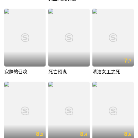
7.
7
寂静的召唤
死亡预谋
清洁女工之死
8.
8.
8.
2
4
6