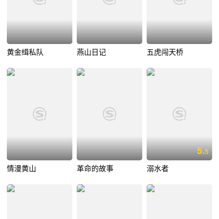
黄金缉私队
燕山日记
五虎闯天桥
5.
5
情漫黄山
革命的故事
溺水者