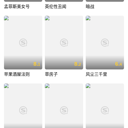
孟菲斯美女号
英伦性丑闻
暗战
8.
8.
6.
1
2
4
苹果酒屋法则
草房子
风尘三千里