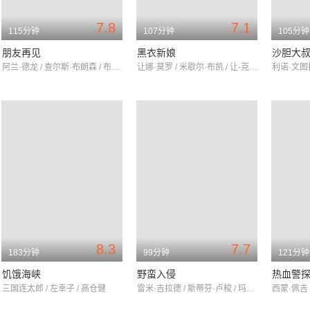
7.8
7.1
115分钟
107分钟
105分钟
朋友再见
黑衣新娘
沙胆大
阿兰·德龙 / 查尔斯·布朗森 / 布丽吉特·佛西
让娜·莫罗 / 米歇尔·布凯 / 让-克洛德·布里亚利
8.3
7.7
183分钟
99分钟
121分钟
饥饿海峡
野蛮入侵
热血警
三国连太郎 / 左幸子 / 高仓健
雷米·吉拉德 / 斯蒂芬·卢梭 / 玛丽-乔西·克罗兹