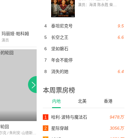
演员：海清 陈永胜 柴烨 王玥婷 万国鹏 美朵达瓦 赵瑞婷 罗解艳 郭莉娜 潘家艳
4
泰坦尼克号
9.5
玛丽娅·帕科姆
5
长空之王
6.6
演员
6
坚如磐石
7
年会不能停
8
消失的她
6.4
本周票房榜
内地
北美
香港
1
哈利·波特与魔法石
9478万
96分钟
的轮回
天上的骑士
小溪的呼唤
2
星际穿越
3056万
阿耶莎·达尔克 / 朱利安·山德斯 / 斯特凡·奥德朗
雅克·桑蒂 / 克里斯蒂安·马兰 / 罗歇·皮戈