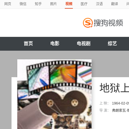
网页
微信
知乎
图片
视频
医疗
汉语
翻译
首页
电影
电视剧
综艺
地狱
上 映：
1964-02-0
导 演：
弗朗索瓦·