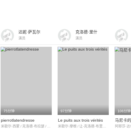
达妮·萨瓦尔
克洛德·里什
演员
演员
75分钟
97分钟
106分钟
pierrotlatendresse
Le puits aux trois vérités
马尼卡
米歇尔·西蒙 / 克洛德·布拉瑟 / 达妮·萨瓦尔
米歇尔·摩根 / 让-克洛德·布里亚利 / 希拉·加贝尔