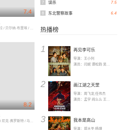
7
误杀
7.5
7.4
8
东北警察故事
6.4
叔
利诺·文图拉 / 贝尔纳·布里埃 / 弗朗西斯·布朗什
热播榜
1
再见李可乐
导演：王小列
演员：闫妮 谭松韵 吴京 蒋龙 赵小棠 冯雷 李虎城 平安 小七 小可乐
2
画江湖之天罡
导演：周飞龙;任伟杰
演员：孟宇 阎么么 王凯 郭政建 阎萌萌 杨默 高枫 齐斯伽 刘芊含 马程
8.2
探
3
我本是高山
西蒙·佩吉 / 尼克·弗罗斯特 / 马丁·弗瑞曼
导演：郑大圣;杨瑾