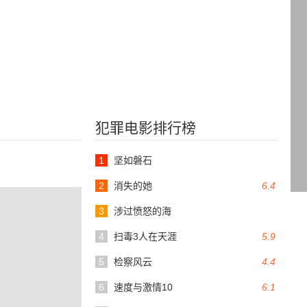
犯罪电影排行榜
1
坚如磐石
2
消失的她
6.4
3
涉过愤怒的海
4
扫毒3人在天涯
5.9
5
检察风云
4.4
6
速度与激情10
6.1