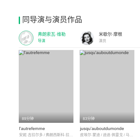
同导演与演员作品
弗朗索瓦·维勒
米歇尔·摩根
导演
演员
89分钟
83分钟
l'autrefemme
jusqu'auboutdumonde
安妮·吉拉尔多 / 弗朗西斯科·拉瓦尔 / 阿莉达·瓦利
皮埃尔·蒙迪 / 迪迪·佩雷戈 / 马里耶托