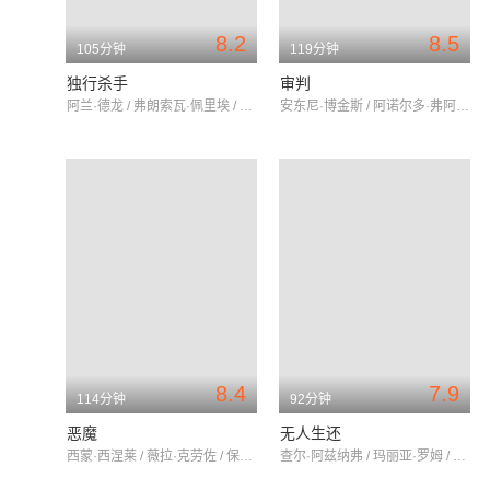
8.2
8.5
105分钟
119分钟
独行杀手
审判
阿兰·德龙 / 弗朗索瓦·佩里埃 / 娜塔莉·德龙
安东尼·博金斯 / 阿诺尔多·弗阿 / 杰斯·哈恩
8.4
7.9
114分钟
92分钟
恶魔
无人生还
西蒙·西涅莱 / 薇拉·克劳佐 / 保罗·默里斯
查尔·阿兹纳弗 / 玛丽亚·罗姆 / 阿道弗·切利