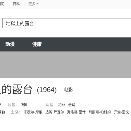
问问
百科
更多
动漫
健康
上的露台
(1964)
电影
5
地 区：
法国
类 型：
犯罪
悬疑
维勒
主 演：
米歇尔·摩根
达妮·萨瓦尔
克洛德·里什
玛丽娅·帕科姆
乔治·里戈