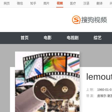
网页
微信
知乎
图片
视频
医疗
汉语
翻译
首页
电影
电视剧
综艺
lemou
上 映：
1960-01-0
导 演：
皮埃尔·谢