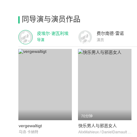
同导演与演员作品
皮埃尔·谢瓦利埃
费尔南德·雷诺
导演
演员
70分钟
vergewaltigt
快乐男人与邪恶女人
乌诗·卡纳特
AlixMahieux / DanielDarnault / PierreTaylou