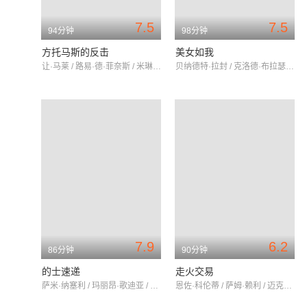
7.5
7.5
94分钟
98分钟
方托马斯的反击
美女如我
让·马莱 / 路易·德·菲奈斯 / 米琳娜·德蒙若
贝纳德特·拉封 / 克洛德·布拉瑟 / 查尔斯·登纳
7.9
6.2
86分钟
90分钟
的士速递
走火交易
萨米·纳塞利 / 玛丽昂·歌迪亚 / 弗雷德里克·迪芬塔尔
恩佐·科伦蒂 / 萨姆·赖利 / 迈克尔·史麦利