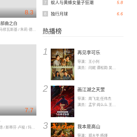
7
蚁人与黄蜂女量子狂潮
5.8
8.3
8
独行月球
6.6
三部曲之白
齐伯尼·查马修瓦斯基 / 朱莉·德尔佩 / 雅努什·加约斯
热播榜
1
再见李可乐
导演：王小列
演员：闫妮 谭松韵 吴京 蒋龙 赵小棠 冯雷 李虎城 平安 小七 小可乐
2
画江湖之天罡
导演：周飞龙;任伟杰
演员：孟宇 阎么么 王凯 郭政建 阎萌萌 杨默 高枫 齐斯伽 刘芊含 马程
7.7
侵
3
我本是高山
雷米·吉拉德 / 斯蒂芬·卢梭 / 玛丽-乔西·克罗兹
导演：郑大圣;杨瑾