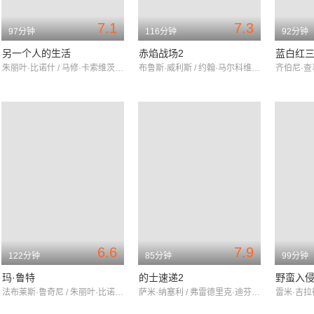
7.1
7.3
97分钟
116分钟
92分钟
另一个人的生活
赤焰战场2
蓝白红
朱丽叶·比诺什 / 马修·卡索维茨 / 奥雷·阿蒂卡
布鲁斯·威利斯 / 约翰·马尔科维奇 / 玛丽-露易丝·帕克
6.6
7.9
122分钟
85分钟
99分钟
玛·鲁特
的士速递2
野蛮入
法布莱斯·鲁奇尼 / 朱丽叶·比诺什 / 瓦莱丽亚·布鲁尼·泰德斯基
萨米·纳塞利 / 弗雷德里克·迪芬塔尔 / 玛丽昂·歌迪亚