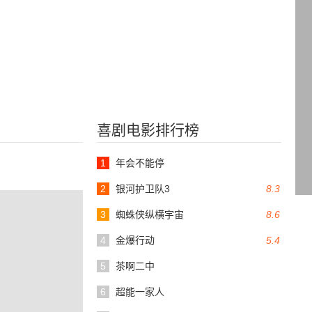
喜剧电影排行榜
1
年会不能停
2
银河护卫队3
8.3
3
蜘蛛侠纵横宇宙
8.6
4
金爆行动
5.4
5
茶啊二中
6
超能一家人