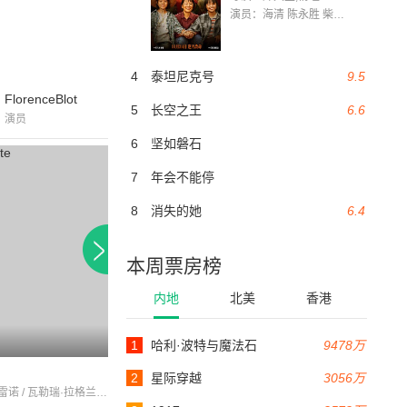
演员：海清 陈永胜 柴烨 王玥婷 万国鹏 美朵达瓦 赵瑞婷 罗解艳 郭莉娜 潘家艳
4
泰坦尼克号
9.5
FlorenceBlot
5
长空之王
6.6
演员
6
坚如磐石
7
年会不能停
8
消失的她
6.4
本周票房榜
内地
北美
香港
1
哈利·波特与魔法石
9478万
88分钟
92分钟
lesimpures
fernandclochard
2
星际穿越
3056万
费尔南德·雷诺 / 瓦勒瑞·拉格兰 / 让·普瓦雷
米切林内·普雷斯利 / 雷蒙·佩尔格兰