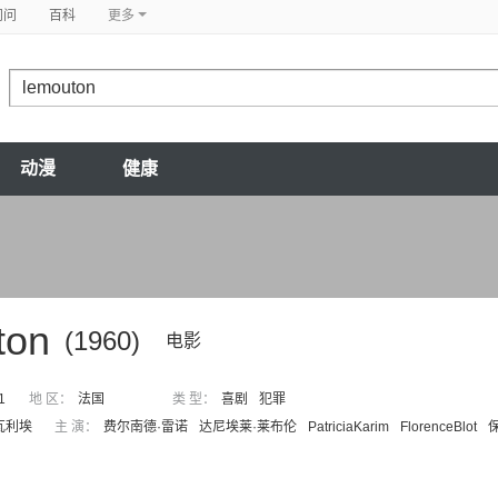
问问
百科
更多
动漫
健康
ton
(1960)
电影
1
地 区：
法国
类 型：
喜剧
犯罪
瓦利埃
主 演：
费尔南德·雷诺
达尼埃莱·莱布伦
PatriciaKarim
FlorenceBlot