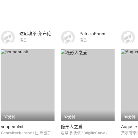
达尼埃莱·莱布伦
PatriciaKarim
演员
演员
87分钟
82分钟
90分钟
soupeaulait
隐形人之爱
Auguste
GenevièveKervine / 让·布雷东尼尔 / 诺埃尔·罗克韦尔
霍华德·沃侬 / BrigitteCarva / 费尔南多·桑乔