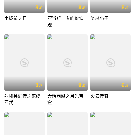
8.
8.
8.
6
8
0
土拨鼠之日
亚当斯一家的价值
笑林小子
观
8.
9.
6.
7
0
5
射雕英雄传之东成
大话西游之月光宝
火云传奇
西就
盒