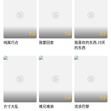
7.
7.
7.
5
0
7
纯属巧合
我要回家
我喜欢的东西,讨厌
的东西
7.
7.
8
7
方寸大乱
难兄难弟
流浪巴黎