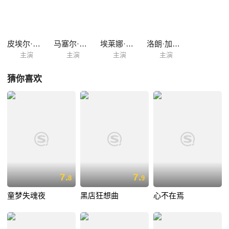
皮埃尔·里夏尔
马塞尔·加索克
埃莱娜·叙尔热尔
洛朗·加默隆
主演
主演
主演
主演
猜你喜欢
7.
7.
8
9
童梦失魂夜
黑店狂想曲
心不在焉