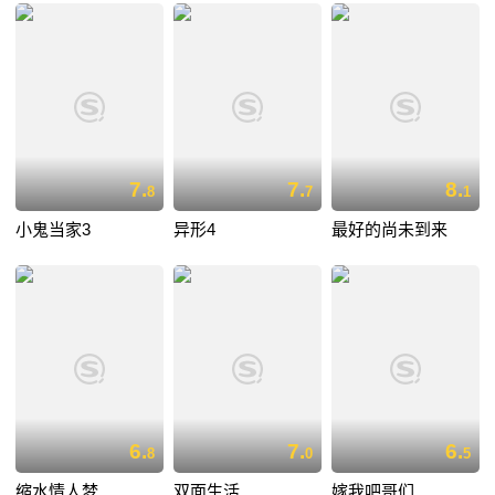
7.
7.
8.
8
7
1
小鬼当家3
异形4
最好的尚未到来
6.
7.
6.
8
0
5
缩水情人梦
双面生活
嫁我吧哥们