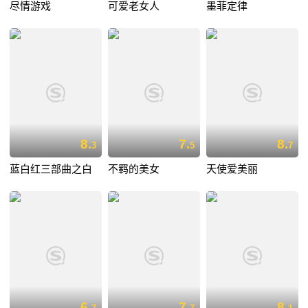
尽情游戏
可爱老女人
墨菲定律
8.
7.
8.
3
5
7
蓝白红三部曲之白
不羁的美女
天使爱美丽
6.
7.
8.