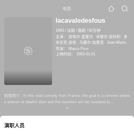
电影
lacavaledesfous
1993
/
法国
/
喜剧
/
92分钟
主演：
皮埃尔·里夏尔
米歇尔·皮科利
多
米尼克·皮侬
马塞尔·加索克
Jean-Marie
Galey
埃莱娜·叙尔热尔
Victor Wagner
导演：
Marco Pico
洛朗·加默隆
让-弗朗索瓦·德雷克
雅克·德
上映时间：
1993-01-01
尼
剧情简介 :
In this road comedy from France, the goal is a convent where
a woman at death's door and the travelers are her husband (a
philosopher who has been in a madhouse since trying to strangle the
woman for adultery but who is now summoned to say goodbye to her),
his sidekick from the madhouse (a charming but ungovernable
演职人员
simpleton), his psychiatrist (the nebbish trying to keep the jo...