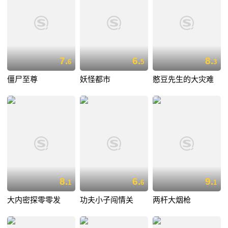
7.
6.
8.
6
5
3
僵尸至尊
妖怪都市
憨豆先生的大灾难
8.
6.
9.
1
6
1
大内密探零零发
功夫小子闯情关
两杆大烟枪