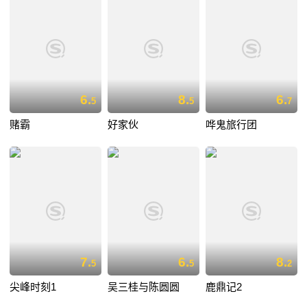
6.
8.
6.
5
5
7
赌霸
好家伙
哗鬼旅行团
7.
6.
8.
5
5
2
尖峰时刻1
吴三桂与陈圆圆
鹿鼎记2