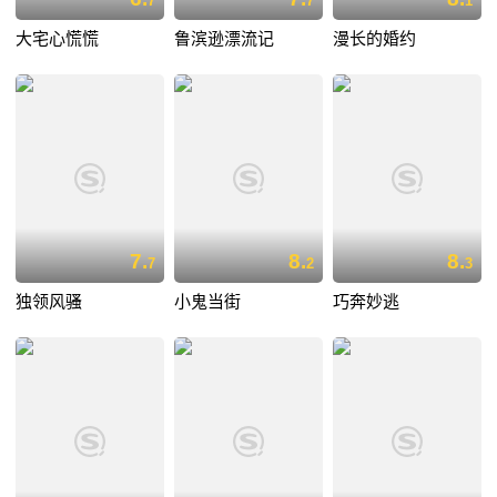
7
7
1
大宅心慌慌
鲁滨逊漂流记
漫长的婚约
7.
8.
8.
7
2
3
独领风骚
小鬼当街
巧奔妙逃