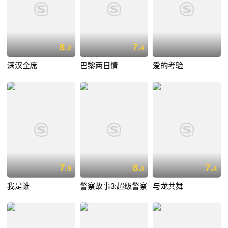
8.
7.
2
4
满汉全席
巴黎两日情
爱的考验
7.
8.
7.
9
0
4
我是谁
警察故事3:超级警察
与龙共舞