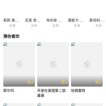
戴维斯的衣钵“开撕”莉莉·詹姆斯，演技获得一片赞誉。名利场中人性之
私，各自肚肠，其他角色也都被演绎得活灵活现。忠实合作者杨·维斯维尔
德一改往日风格，舞台设计十分惊艳；两获水星奖的女唱作人PJ Harvey
操刀音乐，亦为改编增色不少。《每日邮报》、《金融时报》、《独立
莉莉·詹姆斯
吉莲·安德森
朱利安·欧文登
莫妮卡·杜兰
斯坦利·汤森德
报》、《Time Out》齐齐为制作打...
主演
主演
主演
主演
主演
猜你喜欢
8.
9.
9.
0
4
2
耶尔玛
天使在美国第二部:
哈姆雷特
重建