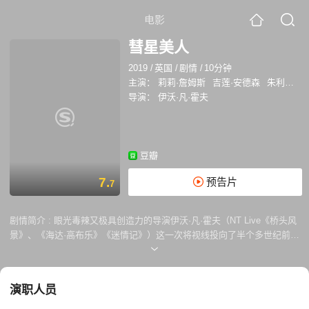
电影
彗星美人
2019
/
英国
/
剧情
/
10分钟
主演：
莉莉·詹姆斯
吉莲·安德森
朱利安·欧文登
导演：
伊沃·凡·霍夫
豆瓣
7.
预告片
7
剧情简介 :
眼光毒辣又极具创造力的导演伊沃·凡·霍夫（NT Live《桥头风
景》、《海达·高布乐》《迷情记》）这一次将视线投向了半个多世纪前，
横扫奥斯卡最佳影片、最佳导演等六项大奖的经典黑白片《彗星美人》！
一直以来都被光环笼罩的舞台女星玛戈，在密友的介绍下认识了她的头号
粉丝、年轻漂亮又身世悲苦的伊芙，并将她留在身边工作。玛戈的骄傲中
演职人员
只有怀疑没有防备，直到大幕拉开，伊芙作为替角登台，一个充满嫉妒与
野心的世界就此呈现…… 在此剧中吉莲·安德森（《X档案》）接过贝蒂·