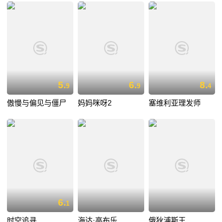
5.
6.
8.
9
9
4
傲慢与偏见与僵尸
妈妈咪呀2
塞维利亚理发师
6.
1
时空追寻
海达·高布乐
俄狄浦斯王