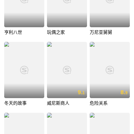
亨利八世
玩偶之家
万尼亚舅舅
9.
8.
1
9
冬天的故事
威尼斯商人
危险关系