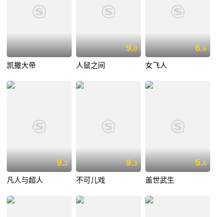
9.
6.
0
6
凯撒大帝
人鼠之间
女飞人
9.
9.
5.
2
3
6
凡人与超人
不可儿戏
盖世武生