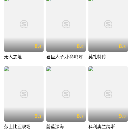
8.
8.
8.
4
0
6
无人之境
君臣人子,小命呜呼
莫扎特传
9.
8.
9.
1
7
0
莎士比亚现场
蔚蓝深海
科利奥兰纳斯