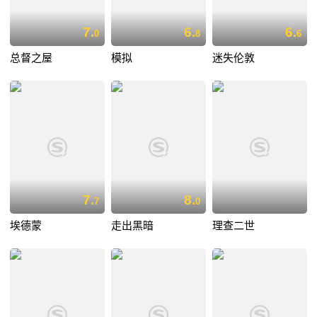
7.
6.
6.
0
8
6
总督之屋
模拟
迷失伦敦
7.
8.
7
0
埃德蒙
走出黑暗
理查二世