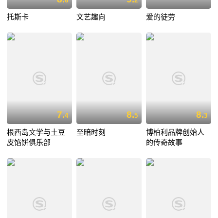
6
2
托斯卡
文艺趣向
爱的徒劳
7.
8.
8.
4
5
3
根西岛文学与土豆
至暗时刻
博柏利品牌创始人
皮馅饼俱乐部
的传奇故事