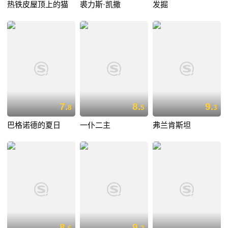
热铁皮屋顶上的猫
裘力斯·凯撒
发掘
7.
8.
9.
8
5
3
巴格诺德的夏日
一仆二主
弗兰肯斯坦
8.
9.