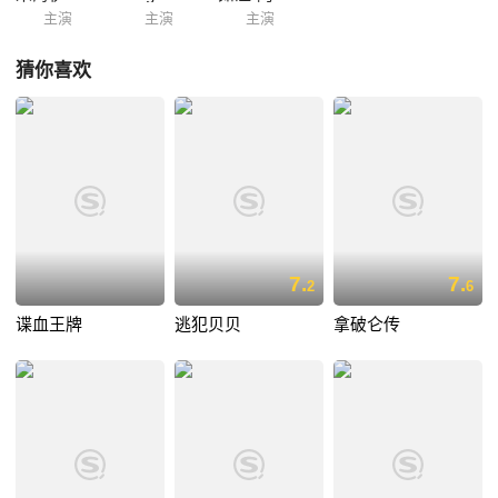
主演
主演
主演
猜你喜欢
7.
7.
2
6
谍血王牌
逃犯贝贝
拿破仑传