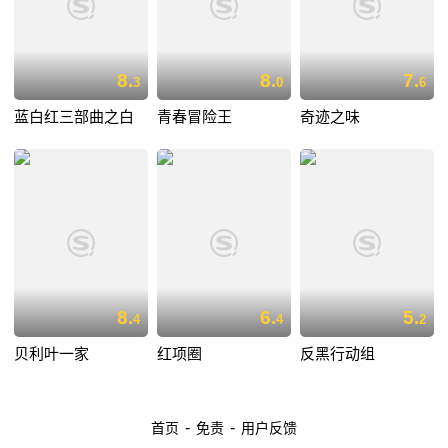
8.
8.
7.
3
0
6
蓝白红三部曲之白
青春冒险王
奇迹之味
8.
6.
5.
4
4
2
贝利叶一家
红项圈
反黑行动组
-
-
首页
免责
用户反馈