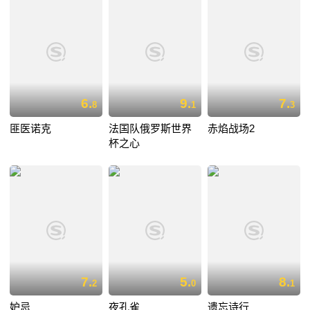
6.
9.
7.
8
1
3
匪医诺克
法国队俄罗斯世界
赤焰战场2
杯之心
7.
5.
8.
2
0
1
妒忌
夜孔雀
遗忘诗行