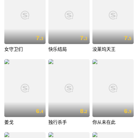
7.
7.
7.
3
3
5
女守卫们
快乐结局
没莱坞天王
6.
8.
6.
4
2
9
姜戈
独行杀手
你从未在此