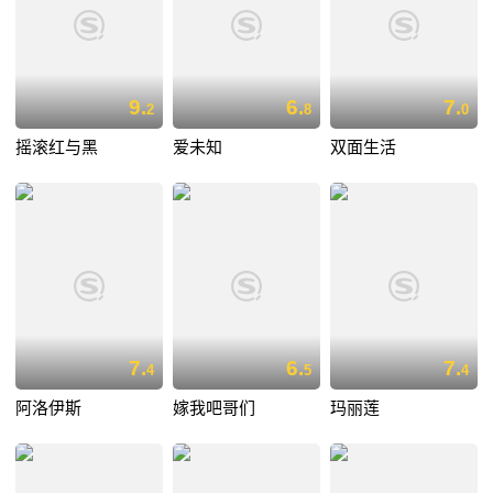
9.
6.
7.
2
8
0
摇滚红与黑
爱未知
双面生活
7.
6.
7.
4
5
4
阿洛伊斯
嫁我吧哥们
玛丽莲