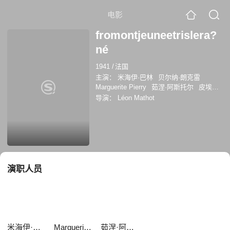
电影
fromontjeuneetrislera?
né
1941
/
法国
主演：
米海伊·巴林
贝尔纳·朗克雷
Marguerite Pierry
茹涅·阿斯托尔
皮埃尔·
拉尔凯
让·塞维斯
Gilberte Joney
René
导演：
Léon Mathot
Sarvil
Tichadel
玛塞勒·热尼亚
演职人员
米海伊·巴林
Marguerite Pierry
茹涅·阿斯托尔