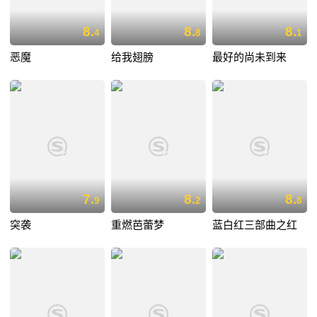
8.
8.
8.
4
8
1
恶魔
给我翅膀
最好的尚未到来
7.
8.
8.
9
2
8
突袭
重燃芭蕾梦
蓝白红三部曲之红