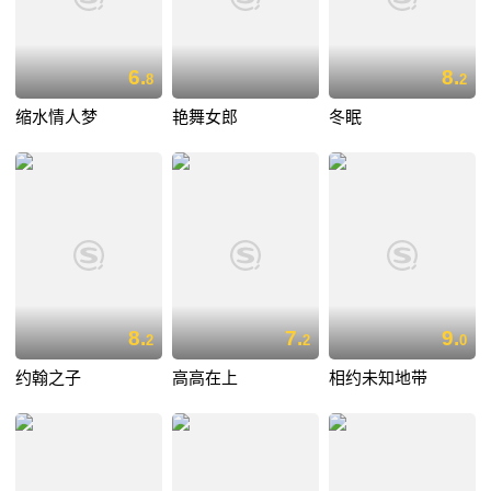
6.
8.
8
2
缩水情人梦
艳舞女郎
冬眠
8.
7.
9.
2
2
0
约翰之子
高高在上
相约未知地带