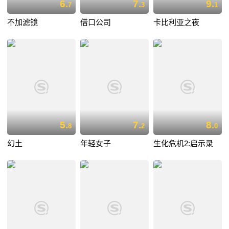
6.
7.
9.
7
3
1
不加滤镜
借口公司
卡比利亚之夜
5.
7.
8.
8
2
0
幻土
年轻女子
生化危机2:启示录