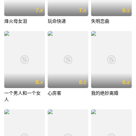
7.
7.
6.
8
4
5
烽火母女泪
玩命快递
失明恋曲
8.
8.
6.
4
5
8
一个男人和一个女
心房客
我的绝妙离婚
人