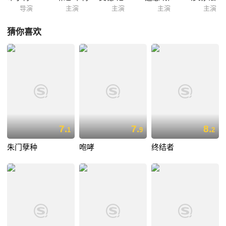
导演
主演
主演
主演
主演
猜你喜欢
7.
7.
8.
1
9
2
朱门孽种
咆哮
终结者