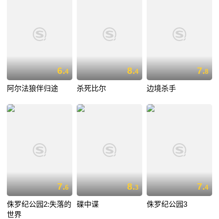
6.
8.
7.
4
4
8
阿尔法狼伴归途
杀死比尔
边境杀手
7.
8.
7.
6
3
4
侏罗纪公园2:失落的
碟中谍
侏罗纪公园3
世界