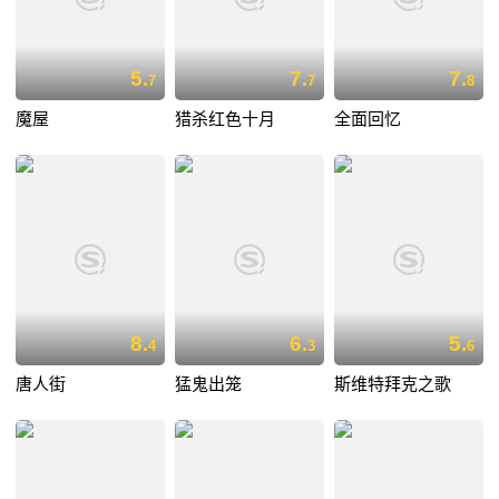
5.
7.
7.
7
7
8
魔屋
猎杀红色十月
全面回忆
8.
6.
5.
4
3
6
唐人街
猛鬼出笼
斯维特拜克之歌