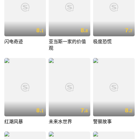
8.
8.
7.
1
8
7
闪电奇迹
亚当斯一家的价值
极度恐慌
观
8.
7.
8.
1
6
2
红潮风暴
未来水世界
警察故事