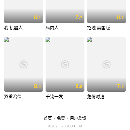
8.
7.
8.
2
7
1
我,机器人
局内人
招魂 美国版
8.
8.
7.
5
8
8
双重赔偿
千钧一发
危情时速
-
-
首页
免责
用户反馈
© 2026 SOGOU.COM