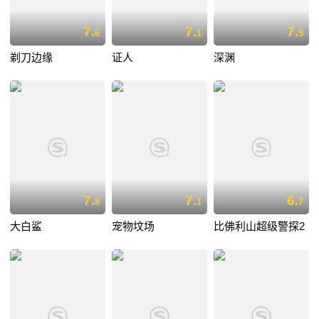
7.
7.
7.
6
1
9
剃刀边缘
证人
深渊
7.
7.
6.
8
1
7
大白鲨
宠物坟场
比佛利山超级警探2