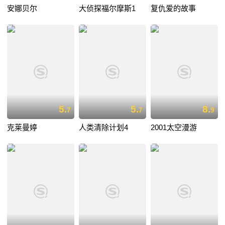
安娜贝尔
大侦探福尔摩斯1
复仇爱的故事
5.
5.
8.
7
7
9
克莱曼婷
人类清除计划4
2001太空漫游