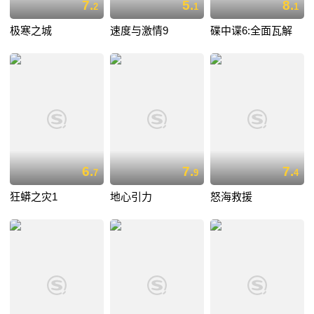
7.
5.
8.
2
1
1
极寒之城
速度与激情9
碟中谍6:全面瓦解
6.
7.
7.
7
9
4
狂蟒之灾1
地心引力
怒海救援