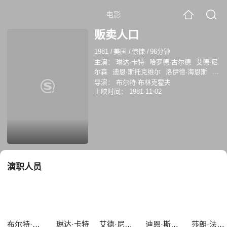
电影
贩卖人口
1981
/
美国
/
惊悚
/
96分钟
主演：
琳达·卡特
哈罗德·古尔德
艾德·尼
尔森
迪恩·斯托克维尔
洛伊德·海恩斯
莎
朗·法雷尔
海尔德·高德
导演：
布尔特·布林克霍夫
上映时间：
1981-11-02
演职人员
布尔特·布林克霍夫
琳达·卡特
艾德·尼尔森
迪恩·斯托克维尔
莎朗·法雷尔