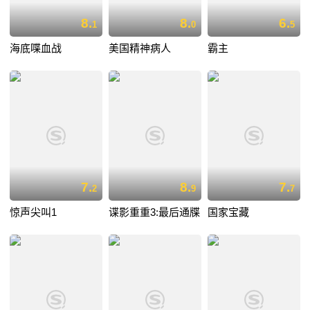
8.
8.
6.
1
0
5
海底喋血战
美国精神病人
霸主
7.
8.
7.
2
9
7
惊声尖叫1
谍影重重3:最后通牒
国家宝藏