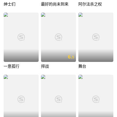
绅士们
最好的尚未到来
阿尔法杀之权
6.
5
一意孤行
捍战
舞台