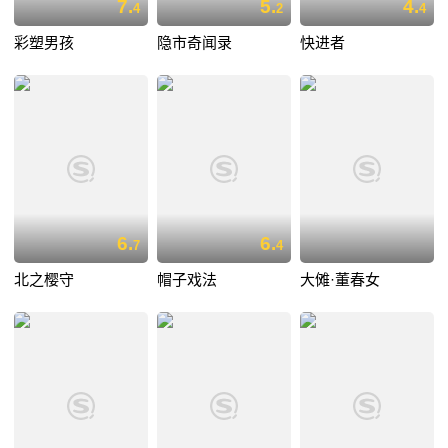
7.
5.
4.
4
2
4
彩塑男孩
隐市奇闻录
快进者
6.
6.
7
4
北之樱守
帽子戏法
大傩·董春女