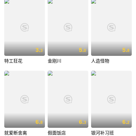
3.
5.
5.
3
0
8
特工狂花
金刚川
人造怪物
6.
6.
6.
8
3
2
就爱断舍离
假面饭店
银河补习班