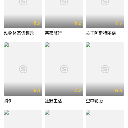
8.
5.
7.
5
2
5
动物体态谐趣录
亲密旅行
关于阿斯特丽德
6.
7.
6.
3
2
8
诱饵
狂野生活
空中轮胎