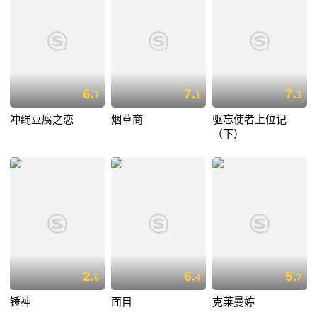
6.
7.
7.
7
1
3
冲绳豆腐之恋
烟草商
驱忘使者上位记
（下）
2.
6.
5.
6
4
7
锤神
面目
克莱曼婷