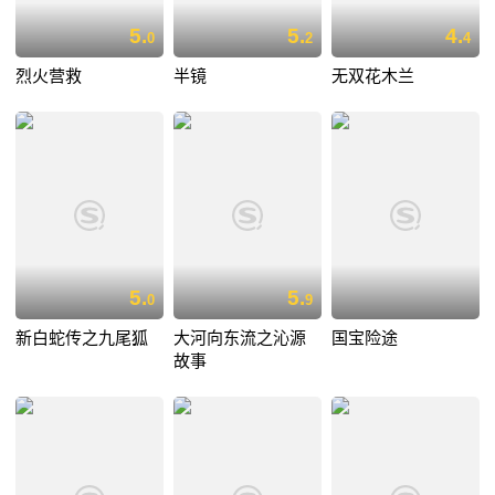
5.
5.
4.
0
2
4
烈火营救
半镜
无双花木兰
5.
5.
0
9
新白蛇传之九尾狐
大河向东流之沁源
国宝险途
故事