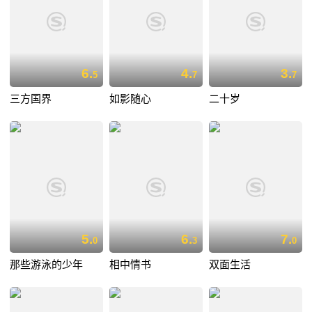
6.
4.
3.
5
7
7
三方国界
如影随心
二十岁
5.
6.
7.
0
3
0
那些游泳的少年
相中情书
双面生活