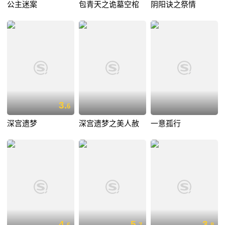
公主迷案
包青天之诡墓空棺
阴阳诀之祭情
3.
6
深宫遗梦
深宫遗梦之美人赦
一意孤行
4.
5.
3.