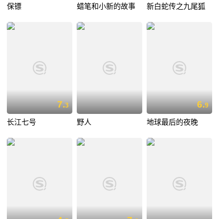
保镖
蜡笔和小新的故事
新白蛇传之九尾狐
7.
6.
3
9
长江七号
野人
地球最后的夜晚