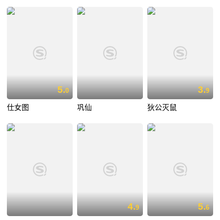
5.
3.
0
9
仕女图
巩仙
狄公灭鼠
4.
5.
9
6