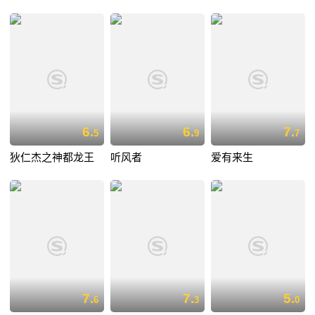
6.
6.
7.
5
9
7
狄仁杰之神都龙王
听风者
爱有来生
7.
7.
5.
6
3
0