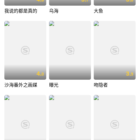
6
7
8
我说的都是真的
乌海
大鱼
4.
3.
0
9
沙海番外之画媒
曝光
吻隐者