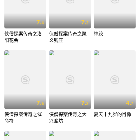
7.
7.
4
2
侠僧探案传奇之洛
侠僧探案传奇之聚
神跤
阳花会
义钱庄
7.
7.
4.
6
2
7
侠僧探案传奇之催
侠僧探案传奇之大
夏天十九岁的肖像
命符
兴赌坊