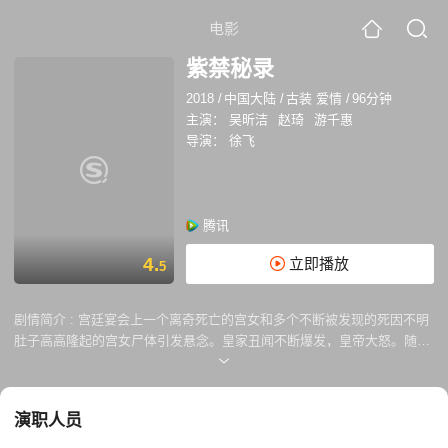
电影
紫禁秘录
2018
/
中国大陆
/
古装 爱情
/
96分钟
主演：
吴昕洁
赵琦
游千惠
导演：
徐飞
腾讯
4.
立即播放
5
剧情简介 :
宫廷宴会上一个离奇死亡的宫女和多个不断被发现的死因不明
肚子高高隆起的宫女尸体引发悬念。皇家丑闻不断爆发，皇帝大怒。随着
案件的深入调查，引发了一系列惊心动魄、出人意料又环环相扣的故事。
容妃，静妃与皇后这三个深宫女人之间究竟有着怎样的矛盾纠葛。最终真
相将浮出水面，观众也将跟随剧中角色一步步揭开伪善的贤淑，直面皇宫
演职人员
背后不为人知的深宫秘事。