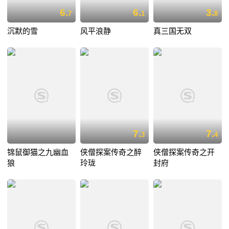
6.
6.
3.
7
1
8
沉默的雪
风平浪静
真三国无双
7.
7.
3
4
锦鼠御猫之九幽血
侠僧探案传奇之醉
侠僧探案传奇之开
狼
玲珑
封府