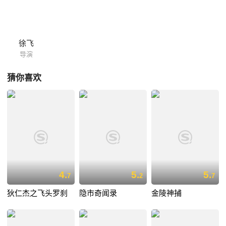
徐飞
导演
猜你喜欢
4.
5.
5.
7
2
7
狄仁杰之飞头罗刹
隐市奇闻录
金陵神捕