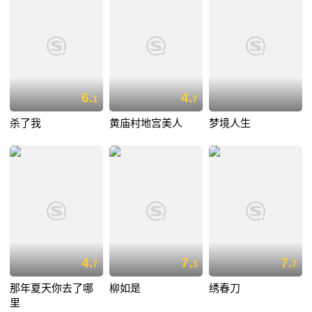
6.
4.
1
7
杀了我
黄庙村地宫美人
梦境人生
4.
7.
7.
7
3
7
那年夏天你去了哪
柳如是
绣春刀
里