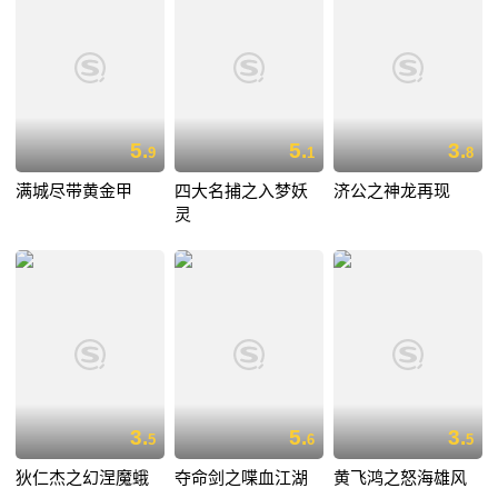
5.
5.
3.
9
1
8
满城尽带黄金甲
四大名捕之入梦妖
济公之神龙再现
灵
3.
5.
3.
5
6
5
狄仁杰之幻涅魔蛾
夺命剑之喋血江湖
黄飞鸿之怒海雄风