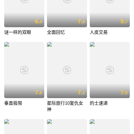
6.
7.
5.
4
8
7
谜一样的双眼
全面回忆
人皮交易
7.
7.
7.
6
1
9
垂直极限
星际旅行10复仇女
的士速递
神