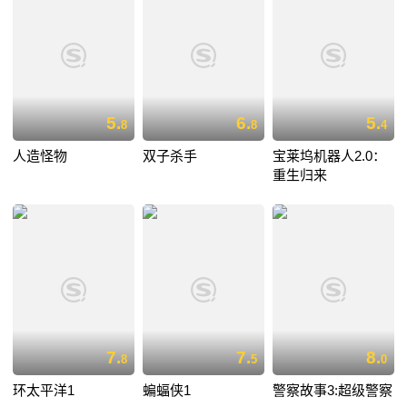
5.
6.
5.
8
8
4
人造怪物
双子杀手
宝莱坞机器人2.0：
重生归来
7.
7.
8.
8
5
0
环太平洋1
蝙蝠侠1
警察故事3:超级警察