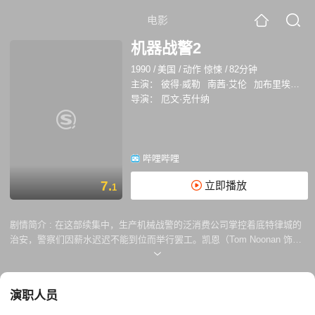
电影
机器战警2
1990
/
美国
/
动作 惊悚
/
82分钟
主演：
彼得·威勒
南茜·艾伦
加布里埃尔·达蒙
导演：
厄文·克什纳
哔哩哔哩
7.
立即播放
1
剧情简介 :
在这部续集中，生产机械战警的泛消费公司掌控着底特律城的
治安，警察们因薪水迟迟不能到位而举行罢工。凯恩（Tom Noonan 饰）
旗下的犯罪集团依靠制造风靡各地的毒品“纽克”大发横财，社会治安极度
败坏，到处是暴力事件。机械警察墨菲（Peter Weller 饰）追查毒品，将
凯恩的制毒工厂捣毁，由此被凯恩团伙埋伏，惨遭肢解。与此同时，泛消
演职人员
费公司趁市政府财务困难，凭合同欲将城市行政纳入公司范畴，泛消费的
新机械战警开发计划屡屡失败，于是请到心理学家菲克斯参与设计，菲克