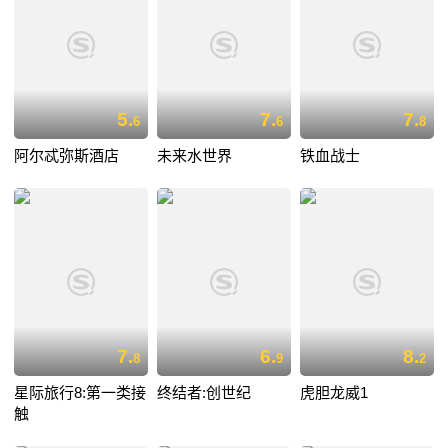
5.
7.
7.
6
6
8
阿尔忒弥斯酒店
未来水世界
铁血战士
7.
6.
8.
8
9
2
星际旅行8:第一类接
终结者:创世纪
虎胆龙威1
触