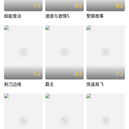
7.
8.
8.
4
5
2
超能查派
速度与激情5
警察故事
7.
6.
7.
6
5
1
剃刀边缘
霸主
侠盗高飞