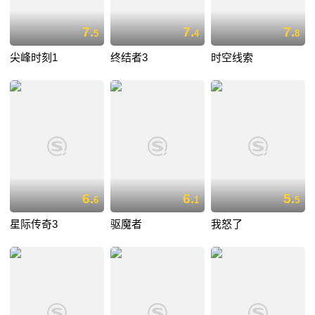
7.
7.
7.
5
4
8
尖峰时刻1
终结者3
时空线索
6.
6.
5.
6
1
5
星际传奇3
驱魔者
我怒了