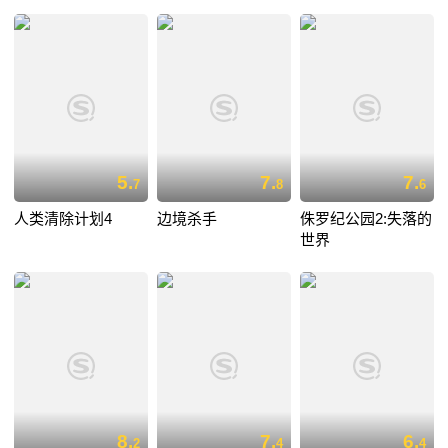
5.
7.
7.
7
8
6
人类清除计划4
边境杀手
侏罗纪公园2:失落的
世界
8.
7.
6.
2
4
4