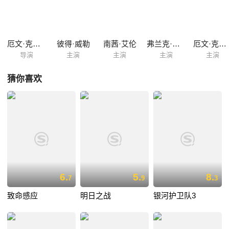
斯改动墨菲的命令程序使其无法如常工作，从错误程序摆脱出来的墨菲带
领一干热血干警横扫凯恩总部，但是菲克斯却将凯恩改造成为巨大的机械
战警，墨菲与凯恩的再次战斗不可避免……
厄文·克什纳
彼得·威勒
南茜·艾伦
弗兰克·米勒
厄文·克什纳
导演
主演
主演
主演
主演
猜你喜欢
6.
5.
8.
7
9
3
致命感应
明日之战
银河护卫队3