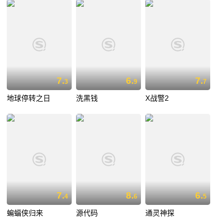
7.
6.
7.
3
9
7
地球停转之日
洗黑钱
X战警2
7.
8.
6.
4
6
5
蝙蝠侠归来
源代码
通灵神探