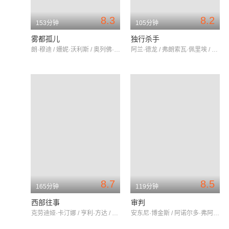
8.3
8.2
153分钟
105分钟
雾都孤儿
独行杀手
朗·穆迪 / 姗妮·沃利斯 / 奥列佛·里德
阿兰·德龙 / 弗朗索瓦·佩里埃 / 娜塔莉·德龙
8.7
8.5
165分钟
119分钟
西部往事
审判
克劳迪娅·卡汀娜 / 亨利·方达 / 杰森·罗巴兹
安东尼·博金斯 / 阿诺尔多·弗阿 / 杰斯·哈恩