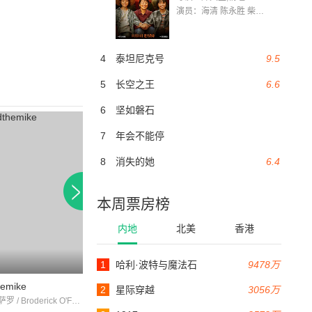
演员：海清 陈永胜 柴烨 王玥婷 万国鹏 美朵达瓦 赵瑞婷 罗解艳 郭莉娜 潘家艳
4
泰坦尼克号
9.5
5
长空之王
6.6
6
坚如磐石
7
年会不能停
8
消失的她
6.4
本周票房榜
内地
北美
香港
1
哈利·波特与魔法石
9478万
79分钟
hemike
cafehostess
绿林生死战
2
星际穿越
3056万
克里夫·纳萨罗 / Broderick O'Farrell / Lee Prather
PrestonFoster / AnnDvorak / WynneGibson