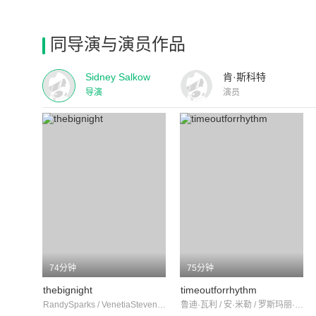
同导演与演员作品
Sidney Salkow
肯·斯科特
导演
演员
74分钟
75分钟
thebignight
timeoutforrhythm
RandySparks / VenetiaStevenson / 迪克·福伦
鲁迪·瓦利 / 安·米勒 / 罗斯玛丽·莱恩