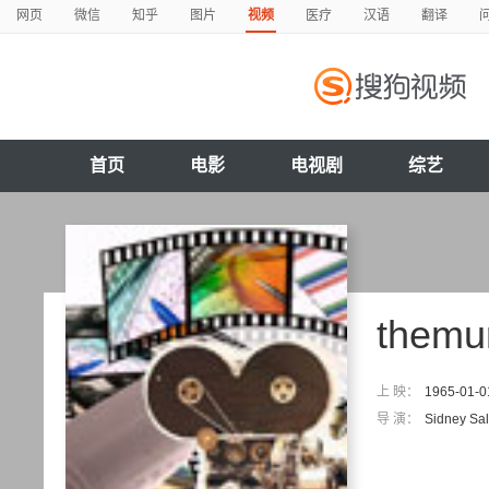
网页
微信
知乎
图片
视频
医疗
汉语
翻译
首页
电影
电视剧
综艺
themu
上 映：
1965-01-0
导 演：
Sidney Sa