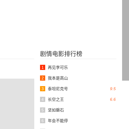
剧情电影排行榜
1
再见李可乐
2
我本是高山
3
泰坦尼克号
9.5
4
长空之王
6.6
5
坚如磐石
6
年会不能停