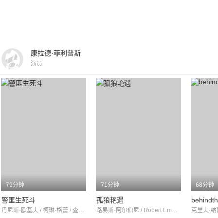
康拉德·菲利普斯
演员
79分钟
71分钟
68分钟
警匪生死斗
孤狼艳遇
behindt
丹尼斯·欧基夫 / 柯琳·格蕾 / 查尔斯·温宁格
路易斯·阿尔伯尼 / Robert Emmett Keane / George McKay