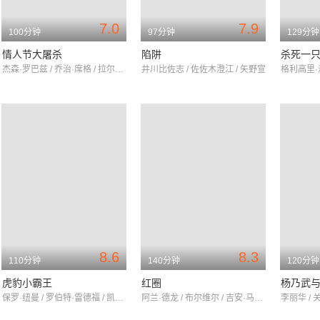
7.0
7.9
100分钟
97分钟
129分钟
情人节大屠杀
陷阱
杀死一
杰森·罗巴兹 / 乔治·席格 / 拉尔夫·米克
井川比佐志 / 佐佐木澄江 / 矢野宣
8.6
8.3
110分钟
140分钟
120分钟
虎豹小霸王
红圈
杨乃武
保罗·纽曼 / 罗伯特·雷德福 / 凯瑟琳·罗斯
阿兰·德龙 / 布尔维尔 / 吉安·马里亚·沃隆特
李丽华 / 关