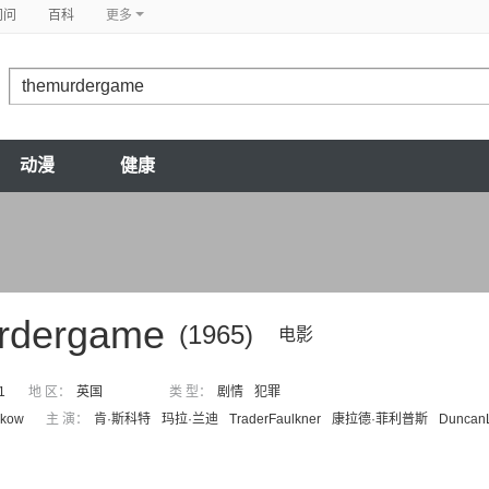
问问
百科
更多
动漫
健康
rdergame
(1965)
电影
1
地 区：
英国
类 型：
剧情
犯罪
lkow
主 演：
肯·斯科特
玛拉·兰迪
TraderFaulkner
康拉德·菲利普斯
Duncan