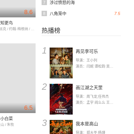
7
涉过愤怒的海
8.6
8
八角笼中
7.5
只知更鸟
格利高里·派克 / 约翰·梅根纳 / 弗兰克·奥弗顿
热播榜
1
再见李可乐
导演：王小列
演员：闫妮 谭松韵 吴京 蒋龙 赵小棠 冯雷 李虎城 平安 小七 小可乐
2
画江湖之天罡
导演：周飞龙;任伟杰
演员：孟宇 阎么么 王凯 郭政建 阎萌萌 杨默 高枫 齐斯伽 刘芊含 马程
6.5
与小白菜
3
我本是高山
山 / 朱牧
导演：郑大圣;杨瑾