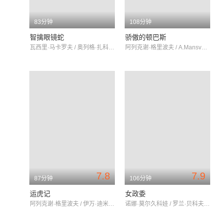
83分钟
108分钟
智擒眼镜蛇
骄傲的顿巴斯
瓦西里·马卡罗夫 / 奥列格·扎科夫 / 列昂尼德·丘巴罗夫
阿列克谢·格里波夫 / A.Mansvetov / G.Pasechnik
7.8
7.9
87分钟
106分钟
运虎记
女政委
阿列克谢·格里波夫 / 伊万·迪米崔耶夫 / 玛格丽塔·娜扎罗娃
诺娜·莫尔久科娃 / 罗兰·贝科夫 / 赖莎·涅达什科夫斯卡娅