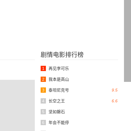
剧情电影排行榜
1
再见李可乐
2
我本是高山
3
泰坦尼克号
9.5
4
长空之王
6.6
5
坚如磐石
6
年会不能停