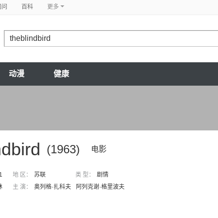
问问
百科
更多
动漫
健康
ndbird
(1963)
电影
1
地 区：
苏联
类 型：
剧情
林
主 演：
奥列格·扎科夫
阿列克谢·格里波夫