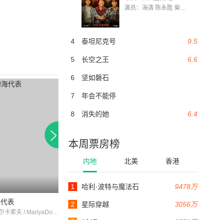
演员：海清 陈永胜 柴烨 王玥婷 万国鹏 美朵达瓦 赵瑞婷 罗解艳 郭莉娜 潘家艳
4
泰坦尼克号
9.5
5
长空之王
6.6
6
坚如磐石
7
年会不能停
8
消失的她
6.4
本周票房榜
内地
北美
香港
1
哈利·波特与魔法石
9478万
90分钟
海代表
我们来自喀朗施塔德
мояродина
2
星际穿越
3056万
尼古拉·切尔卡索夫 / MariyaDomashyova / 鲍里斯·里瓦诺夫
GrigoriBushuyev / RaisaYesipova / VasiliZajchikov