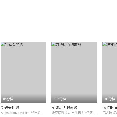
84分钟
164分钟
96分钟
到码头的路
前线后面的前线
波罗的
AleksandrMetyolkin / 鲍里斯·安德烈耶夫 / 奥列格·扎科夫
维亚切斯拉夫·吉洪诺夫 / 伊万·拉皮科夫 / 加琳娜·波尔斯基赫