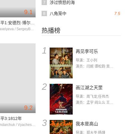
7
涉过愤怒的海
9.1
8
八角笼中
7.5
战争与和平1:安德烈·博尔孔斯基
LudmilaSavelyeva / SergeyBondarchuk / VyacheslavTikhonov
热播榜
1
再见李可乐
导演：王小列
演员：闫妮 谭松韵 吴京 蒋龙 赵小棠 冯雷 李虎城 平安 小七 小可乐
2
画江湖之天罡
导演：周飞龙;任伟杰
演员：孟宇 阎么么 王凯 郭政建 阎萌萌 杨默 高枫 齐斯伽 刘芊含 马程
9.2
3:1812年
3
我本是高山
SergeyBondarchuk / VyacheslavTikhonov / 谢尔盖·叶米洛夫
导演：郑大圣;杨瑾