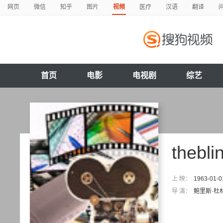
网页
微信
知乎
图片
视频
医疗
汉语
翻译
首页
电影
电视剧
综艺
thebli
上 映：
1963-01-0
导 演：
鲍里斯·杜