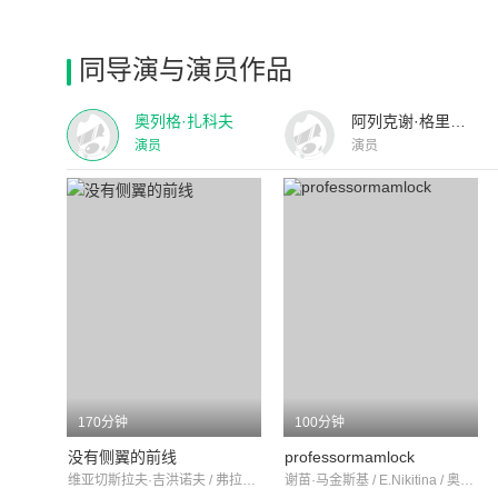
同导演与演员作品
奥列格·扎科夫
阿列克谢·格里波夫
演员
演员
170分钟
100分钟
没有侧翼的前线
professormamlock
维亚切斯拉夫·吉洪诺夫 / 弗拉迪米尔·伊瓦绍夫 / 奥列格·扎科夫
谢苗·马金斯基 / E.Nikitina / 奥列格·扎科夫