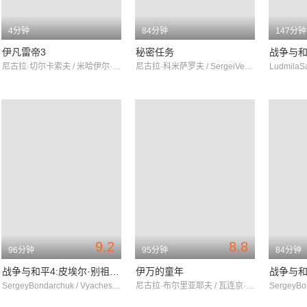
4分钟
84分钟
147分钟
伊凡雷帝3
秘密任务
尼古拉·切尔卡索夫 / 米哈伊尔·罗姆 / 奥列格·扎科夫
尼古拉·科米萨罗夫 / SergeiVecheslov / 叶莲娜·库兹敏娜
9.2
8.8
96分钟
95分钟
84分钟
战争与和平4:皮埃尔·别祖霍夫
伊万的童年
战争与和平
SergeyBondarchuk / VyacheslavTikhonov / LyudmilaSaveleva
尼古拉·布尔里亚耶夫 / 瓦连京·祖布科夫 / 叶甫盖尼·扎里科夫